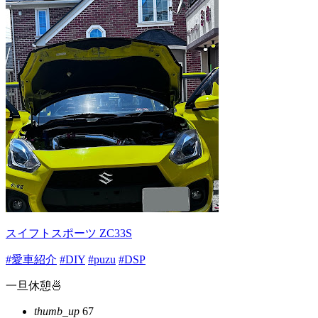
スイフトスポーツ ZC33S
#愛車紹介
#DIY
#puzu
#DSP
一旦休憩🍜
thumb_up
67