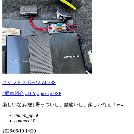
スイフトスポーツ ZC33S
#愛車紹介
#DIY
#puzu
#DSP
楽しいなぁ(怒) 暑っついし、腰痛いし、楽しいなぁ！ww
thumb_up
56
comment
0
2026/06/19 14:30