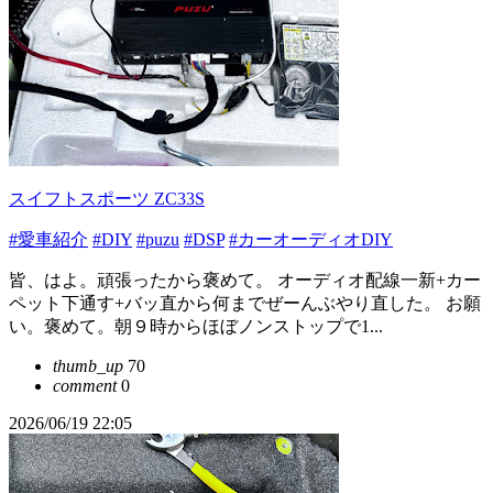
スイフトスポーツ ZC33S
#愛車紹介
#DIY
#puzu
#DSP
#カーオーディオDIY
皆、はよ。頑張ったから褒めて。 オーディオ配線一新+カー
ペット下通す+バッ直から何までぜーんぶやり直した。 お願
い。褒めて。朝９時からほぼノンストップで1...
thumb_up
70
comment
0
2026/06/19 22:05