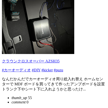
クラウンクロスオーバー AZSH35
#カーオーディオ
#DIY
#kicker
#puzu
なんだかんだでカーオーディオ周り総入れ替え ホームセン
ターで MDF ボードを買ってきて作ったアンプボードを設置
トランク下やシート下に入れようかと思ったけ...
thumb_up
55
comment
0