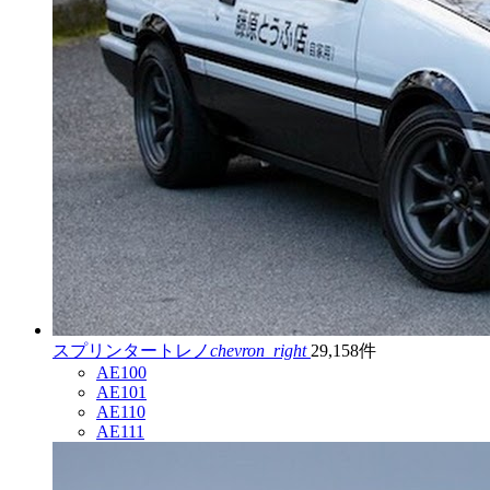
スプリンタートレノ
chevron_right
29,158件
AE100
AE101
AE110
AE111