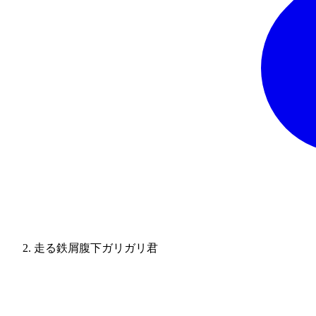
走る鉄屑腹下ガリガリ君