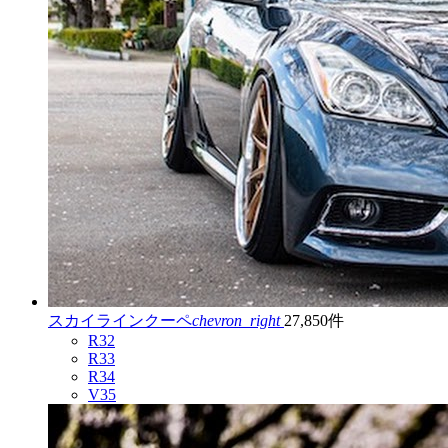
スカイラインクーペ
chevron_right
27,850件
R32
R33
R34
V35