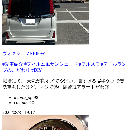
ヴォクシー ZRR80W
#愛車紹介
#フィルム風サンシェード
#フルスモ
#テールラン
プのこだわり
#DIY
職場にて。 天気が良すぎてやばい、暑すぎる🥵半ケツで😳
洗車もしたけど、マジで熱中症警戒アラートだわ😩
thumb_up
98
comment
0
2025/08/31 19:17