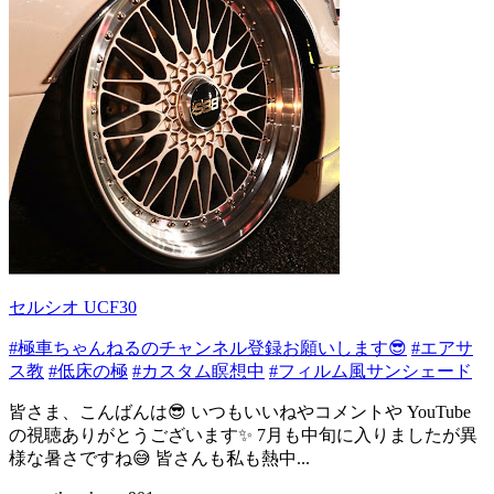
セルシオ UCF30
#極車ちゃんねるのチャンネル登録お願いします😎
#エアサ
ス教
#低床の極
#カスタム瞑想中
#フィルム風サンシェード
皆さま、こんばんは😎 いつもいいねやコメントや YouTube
の視聴ありがとうございます✨️ 7月も中旬に入りましたが異
様な暑さですね😅 皆さんも私も熱中...