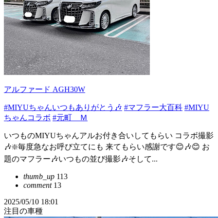
アルファード AGH30W
#MIYUちゃんいつもありがとう🎶
#マフラー大百科
#MIYU
ちゃんコラボ
#元町 Ｍ
いつものMIYUちゃんアルお付き合いしてもらい コラボ撮影
🎶❇️毎度急なお呼び立てにも 来てもらい感謝です😊🎶😊 お
題のマフラー🎶いつもの並び撮影🎶そして...
thumb_up
113
comment
13
2025/05/10 18:01
注目の車種