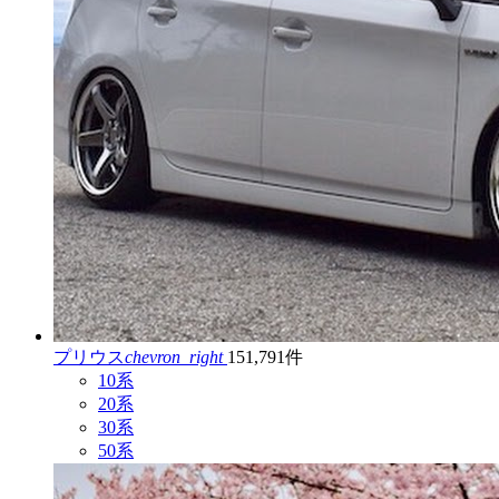
プリウス
chevron_right
151,791件
10系
20系
30系
50系