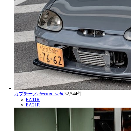
カプチーノ
chevron_right
32,544件
EA11R
EA21R