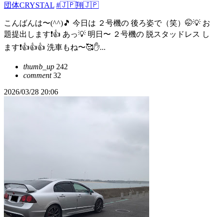
団体CRYSTAL
#🇯🇵翔🇯🇵
こんばんは〜(^^)🎵 今日は ２号機の 後ろ姿で（笑）🤭💡 お
題提出します❗👍 あっ💡 明日〜 ２号機の 脱スタッドレス し
ます❗👍👍👍 洗車もね〜🥰✋...
thumb_up
242
comment
32
2026/03/28 20:06