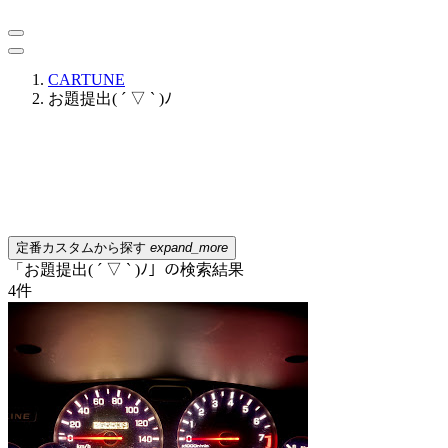
CARTUNE
お題提出( ´ ▽ ` )ﾉ
定番カスタムから探す
expand_more
「お題提出( ´ ▽ ` )ﾉ」の検索結果
4
件