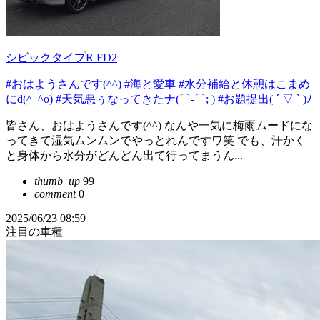
シビックタイプR FD2
#おはようさんです(^^)
#海と愛車
#水分補給と休憩はこまめ
にd(^_^o)
#天気悪ぅなってきたナ(⌒-⌒; )
#お題提出( ´ ▽ ` )ﾉ
皆さん、おはようさんです(^^) なんや一気に梅雨ムードにな
ってきて湿気ムンムンでやっとれんですワ笑 でも、汗かく
と身体から水分がどんどん出て行ってまうん...
thumb_up
99
comment
0
2025/06/23 08:59
注目の車種