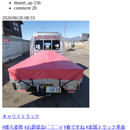
thumb_up
236
comment
28
2026/06/20 08:33
キャリイトラック
#後ろ姿祭
#お題提出( ´ ▽ ` )ﾉ
#春ですね
#全国トラック革命