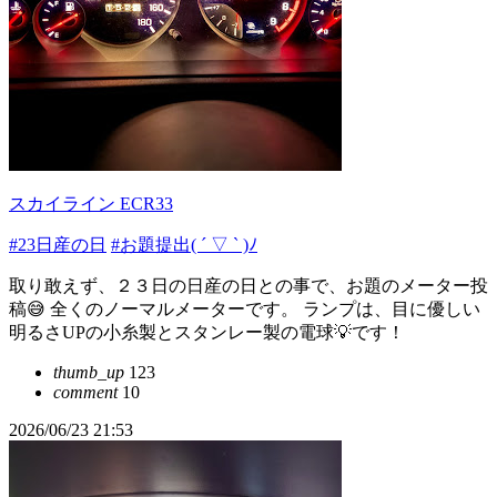
スカイライン ECR33
#23日産の日
#お題提出( ´ ▽ ` )ﾉ
取り敢えず、２３日の日産の日との事で、お題のメーター投
稿😅 全くのノーマルメーターです。 ランプは、目に優しい
明るさUPの小糸製とスタンレー製の電球💡です！
thumb_up
123
comment
10
2026/06/23 21:53