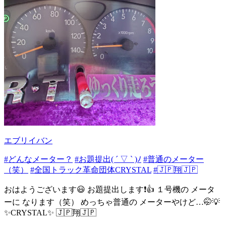
エブリイバン
#どんなメーター？
#お題提出( ´ ▽ ` )ﾉ
#普通のメーター
（笑）
#全国トラック革命団体CRYSTAL
#🇯🇵翔🇯🇵
おはようございます😃 お題提出します❗👍 １号機の メータ
ーに なります（笑） めっちゃ普通の メーターやけど…🤭💡
✨CRYSTAL✨ 🇯🇵翔🇯🇵