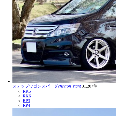
ステップワゴンスパーダ
chevron_right
31,207件
RK5
RK6
RP3
RP4