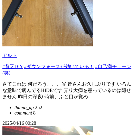
アルト
#貧乏DIY
#ダウンフォースが効いている！
#自己満チューン
(笑)
さてこれは 何だろう、、、🤔 皆さんお久しぶりです いろん
な意味で病んでるHIDEです 弄り大病を患っているのは隠せ
ません 昨日の深夜0時前、ふと目が覚め...
thumb_up
252
comment
8
2025/04/16 00:28