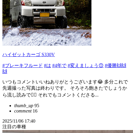
ハイゼットカーゴ S330V
#ブレーキフルード
#は
#4年で
#変えましょう🙃
#優勝🙌🙌
🙌
いつもコメントいいねありがとうございます😂 多分これで
先週撮った写真は終わりです。 そろそろ飽きたでしょうか
ら流し読みで😶‍🌫️ それでもコメントくださる...
thumb_up
95
comment
16
2025/11/06 17:40
注目の車種