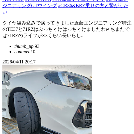
ジニアリングGTウイング
#GR86&BRZ乗りの方と繋がりた
い
タイヤ組み込みで戻ってきました近藤エンジニアリング特注
のTE37と71RZはぶっちゃけはっちゃけましたわw ちまたで
は71RZのライフがZ3くらい長いらし...
thumb_up
93
comment
0
2026/04/11 20:17