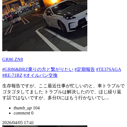
GR86 ZN8
#GR86&BRZ乗りの方と繋がりたい
#定期報告
#TE37SAGA
#RE-71RZ
#オイルパン交換
生存報告ですが、ここ最近仕事が忙しいのと、車トラブルで
ゴタゴタしてました トラブルは解決したので、ほじ繰り返
す話ではないですが、多分Dにはもう行かないでし...
thumb_up
104
comment
0
2026/04/05 17:41