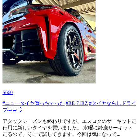
S660
#ニュータイヤ買っちゃった
#RE-71RZ
#タイヤならしドライ
ブ🚗🚙💨
アタックシーズンも終わりですが、エスロクのサーキット走
行用に新しいタイヤを買いました。 水曜に鈴鹿サーキット
走るので、そこで試してきます。今回は気になって...