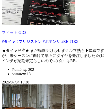
フィット GD3
#タイヤ
#ブリジストン
#ポテンザ
#RE-71RZ
★タイヤ発注★ まだ梅雨明けもせずクルマ熱も下降線です
が、来シーズンに向けて早々にタイヤを発注しました☆(14
インチが納期未定らしいので…) 次回はRE-...
thumb_up
202
comment
13
2026/07/04 15:30