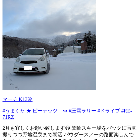
マーチ K13改
#うまくた ★ ピーナッツ 🥜
#圧雪ラリー
#ドライブ
#RE-
71RZ
2月も宜しくお願い致します😊 箕輪スキー場をバックに写真
撮りつつ野地温泉まで朝活 パウダースノーの路面楽しんで