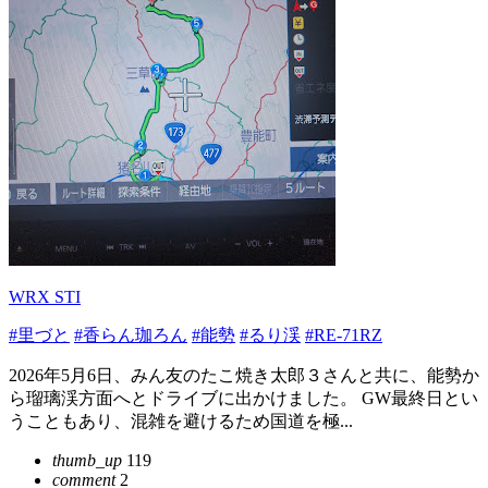
WRX STI
#里づと
#香らん珈ろん
#能勢
#るり渓
#RE-71RZ
2026年5月6日、みん友のたこ焼き太郎３さんと共に、能勢か
ら瑠璃渓方面へとドライブに出かけました。 GW最終日とい
うこともあり、混雑を避けるため国道を極...
thumb_up
119
comment
2