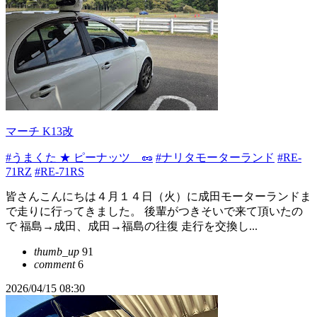
マーチ K13改
#うまくた ★ ピーナッツ 🥜
#ナリタモーターランド
#RE-
71RZ
#RE-71RS
皆さんこんにちは４月１４日（火）に成田モーターランドま
で走りに行ってきました。 後輩がつきそいで来て頂いたの
で 福島→成田、成田→福島の往復 走行を交換し...
thumb_up
91
comment
6
2026/04/15 08:30