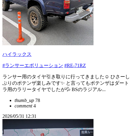
ハイラックス
#ランサーエボリューション
#RE-71RZ
ランサー用のタイヤ引き取りに行ってきました☺️ ひさーし
ぶりのポテンザ楽しみです✨ と言ってもポテンザはダート
ラ用のラリータイヤでしたが💦 BSのラジアル...
thumb_up
78
comment
4
2026/05/31 12:31