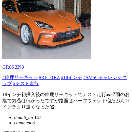
GR86 ZN8
#鈴鹿サーキット
#RE-71RZ
#18インチ
#SMSCチャレンジク
ラブ
#テスト走行
18インチ初投入後の鈴鹿サーキットでテスト走行🚗💨雨のお
陰で気温は低かったですが路面はハーフウェット🤔たぶん17
インチより速くなった🥰
thumb_up
147
comment
8