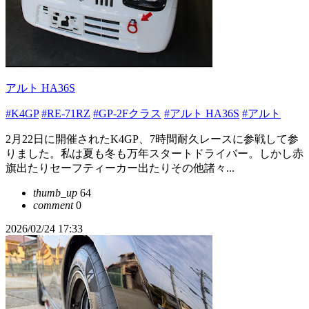
アルト HA36S
#K4GP
#RE-71RZ
#GP-2Fクラス
#アルト HA36S
#アルト
2月22日に開催されたK4GP、7時間耐久レースに参戦して参
りました。私は夏も冬も万年スタートドライバー。しかし赤
旗出たりセーフティーカー出たりその他諸々...
thumb_up
64
comment
0
2026/02/24 17:33