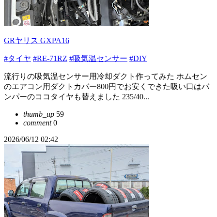
GRヤリス GXPA16
#タイヤ
#RE-71RZ
#吸気温センサー
#DIY
流行りの吸気温センサー用冷却ダクト作ってみた ホムセン
のエアコン用ダクトカバー800円でお安くできた吸い口はバ
ンパーのココタイヤも替えました 235/40...
thumb_up
59
comment
0
2026/06/12 02:42