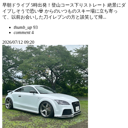
早朝ドライブ 5時出発！登山コース下りストレート 絶景にダ
イブしそうで恐い💀 からのいつものスキー場に立ち寄っ
て、以前お会いした刀イレブンの方と談笑して帰...
thumb_up
93
comment
4
2026/07/12 09:20