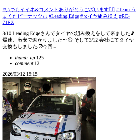
#いつもイイネ&コメントありがとうございます🙇‍♂️
#Team う
まくたピーナッツ🥜
#Leading Edge
#タイヤ組み換え
#RE-
71RZ
3/10 Leading Edgeさんでタイヤの組み換えをして来ました🎵
爆速、激安で助かりました〜😆 そして3/12 会社にてタイヤ
交換もしました🫡今回...
thumb_up
125
comment
12
2026/03/12 15:15