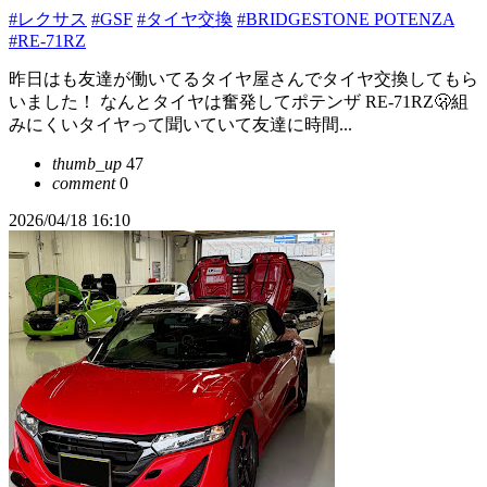
#レクサス
#GSF
#タイヤ交換
#BRIDGESTONE POTENZA
#RE-71RZ
昨日はも友達が働いてるタイヤ屋さんでタイヤ交換してもら
いました！ なんとタイヤは奮発してポテンザ RE-71RZ🫢組
みにくいタイヤって聞いていて友達に時間...
thumb_up
47
comment
0
2026/04/18 16:10