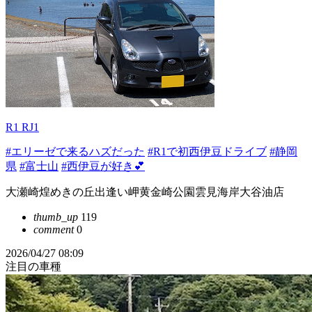
R1 RJ1
#エリーゼで来るハズだった
#R1で初西伊豆ドライブ
#静岡
県
#富士山
#西伊豆が好き💕
大瀬崎煌めきの丘出逢い岬黄金崎公園雲見海岸大谷油店
thumb_up
119
comment
0
2026/04/27 08:09
注目の車種