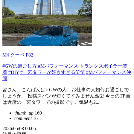
M4 クーペ F82
#GWの過ごし方
#Mパフォーマンス トランクスポイラー装
着
#DIY
#一宮タワーが好きすぎる笑笑
#Mパフォーマンス仲
間
皆さん、こんばんは♪ GWの人、お仕事の人如何お過ごしで
しょうか。 投稿スパンが短くてすみません🙇🏻 今日のTP画
は近所の一宮タワーでの撮影です。気温も2...
thumb_up
169
comment
16
2026/05/08 00:05