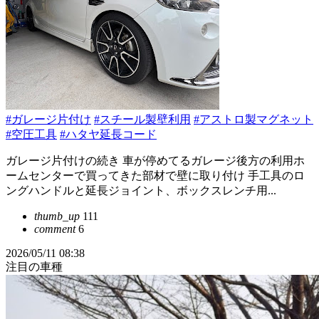
#ガレージ片付け
#スチール製壁利用
#アストロ製マグネット
#空圧工具
#ハタヤ延長コード
ガレージ片付けの続き 車が停めてるガレージ後方の利用ホ
ームセンターで買ってきた部材で壁に取り付け 手工具のロ
ングハンドルと延長ジョイント、ボックスレンチ用...
thumb_up
111
comment
6
2026/05/11 08:38
注目の車種