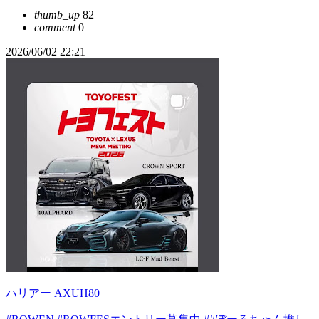
thumb_up
82
comment
0
2026/06/02 22:21
ハリアー AXUH80