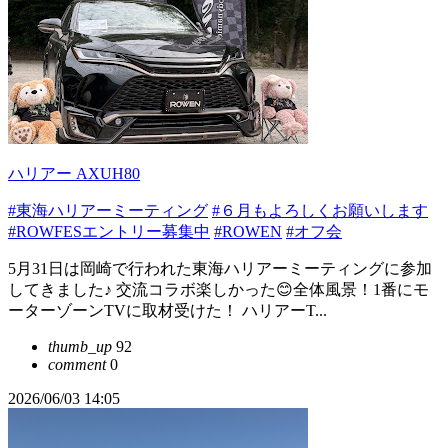
ハリアー AXUH80
#東海ハリアーミーティング
#６月もよろしくお願いします
#ROWFESエントリー募集中
#ROWEN
#オフ会
5月31日は岡崎で行われた東海ハリアーミーティングに参加
してきました♪ 交流コラボ楽しかった😊全体風景！1番にモ
ーターゾーンTVに取材受けた！ ハリアーT...
thumb_up
92
comment
0
2026/06/03 14:05