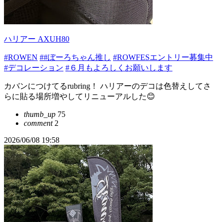
ハリアー AXUH80
#ROWEN
##ぼーろちゃん推し
#ROWFESエントリー募集中
#デコレーション
#６月もよろしくお願いします
カバンにつけてるrubring！ ハリアーのデコは色替えしてさ
らに貼る場所増やしてリニューアルした😊
thumb_up
75
comment
2
2026/06/08 19:58