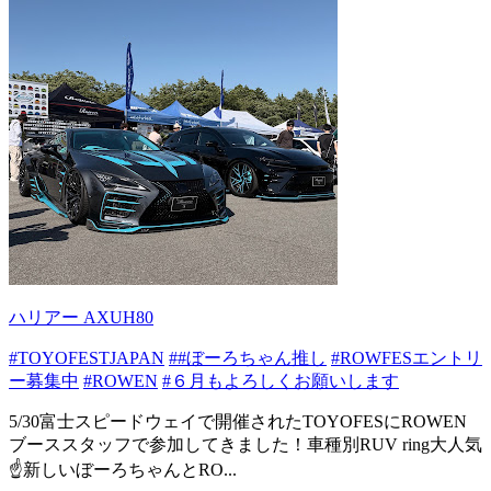
ハリアー AXUH80
#TOYOFESTJAPAN
##ぼーろちゃん推し
#ROWFESエントリ
ー募集中
#ROWEN
#６月もよろしくお願いします
5/30富士スピードウェイで開催されたTOYOFESにROWEN
ブーススタッフで参加してきました！車種別RUV ring大人気
☝️新しいぼーろちゃんとRO...