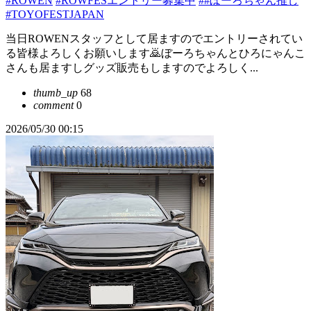
#ROWEN
#ROWFESエントリー募集中
##ぼーろちゃん推し
#TOYOFESTJAPAN
当日ROWENスタッフとして居ますのでエントリーされてい
る皆様よろしくお願いします🙇ぼーろちゃんとひろにゃんこ
さんも居ますしグッズ販売もしますのでよろしく...
thumb_up
68
comment
0
2026/05/30 00:15