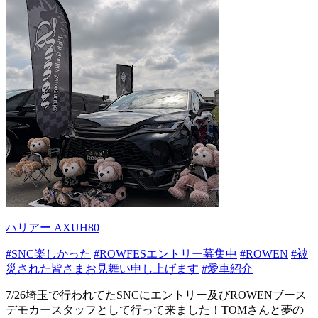
ハリアー AXUH80
#SNC楽しかった
#ROWFESエントリー募集中
#ROWEN
#被
災された皆さまお見舞い申し上げます
#愛車紹介
7/26埼玉で行われてたSNCにエントリー及びROWENブース
デモカースタッフとして行って来ました！TOMさんと夢の