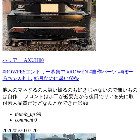
ハリアー AXUH80
#ROWFESエントリー募集中
#ROWEN
#自作パーツ
##ぼー
ろちゃん推し
#5月なのに暑い😲💦
他人のマネするの大嫌い被るのも好きじゃないので無いもの
は自作！ フロントは加工が必要だから後日でリアを先に取
付素人品質だけどなんとかできた😊🥶
thumb_up
99
comment
0
2026/05/20 07:20