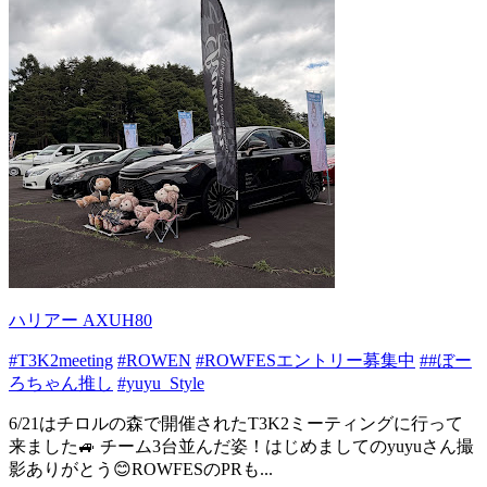
ハリアー AXUH80
#T3K2meeting
#ROWEN
#ROWFESエントリー募集中
##ぼー
ろちゃん推し
#yuyu_Style
6/21はチロルの森で開催されたT3K2ミーティングに行って
来ました🚙 チーム3台並んだ姿！はじめましてのyuyuさん撮
影ありがとう😊ROWFESのPRも...