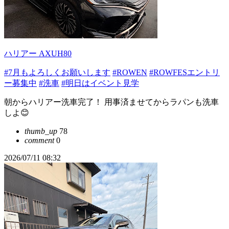
ハリアー AXUH80
#7月もよろしくお願いします
#ROWEN
#ROWFESエントリ
ー募集中
#洗車
#明日はイベント見学
朝からハリアー洗車完了！ 用事済ませてからラパンも洗車
しよ😊
thumb_up
78
comment
0
2026/07/11 08:32