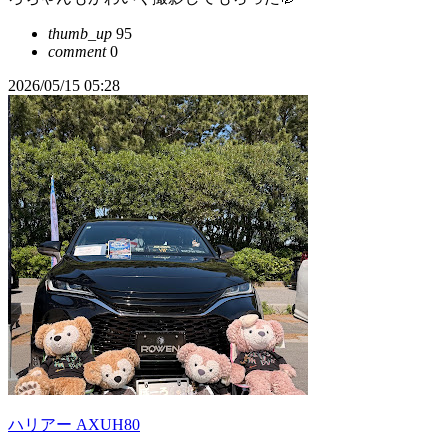
thumb_up
95
comment
0
2026/05/15 05:28
ハリアー AXUH80