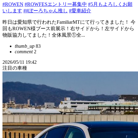
#ROWEN
#ROWFESエントリー募集中
#5月もよろしくお願
いします
##ぼーろちゃん推し
#愛車紹介
昨日は愛知県で行われたFamiliarMTにて行ってきました！ 今
回もROWEN様ブース前展示！右サイドから！左サイドから
物販協力してました！全体風景①全...
thumb_up
83
comment
2
2026/05/11 19:42
注目の車種