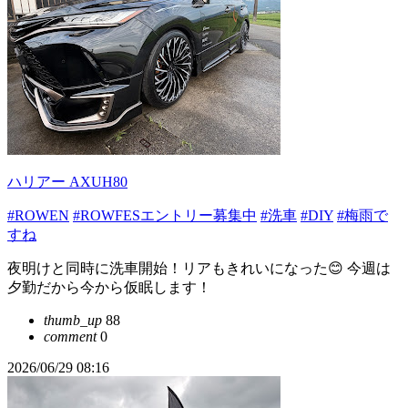
ハリアー AXUH80
#ROWEN
#ROWFESエントリー募集中
#洗車
#DIY
#梅雨で
すね
夜明けと同時に洗車開始！リアもきれいになった😊 今週は
夕勤だから今から仮眠します！
thumb_up
88
comment
0
2026/06/29 08:16