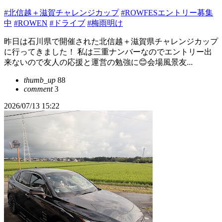
#北信越＋滋賀チャレンジカップ
#ROWFESエントリー募集
中
#ROWEN
#ドライブ
#梅雨明け
昨日は石川県で開催された北信越＋滋賀県チャレンジカップ
に行ってきました！ 私は三重ナンバーなのでエントリー出
来ないので友人の応援と運営の勉強に😊会場風景友...
thumb_up
88
comment
3
2026/07/13 15:22