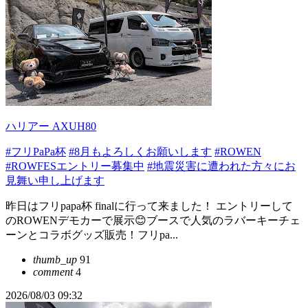
ハリアー AXUH80
#フリPaPa杯
#8月もよろしくお願いします
#ROWEN
#ROWFESエントリー募集中
#地震災害に遭われた方々にお
見舞い申し上げます
昨日はフリpapa杯 finalに行って来ました！ エントリーして
のROWENデモカーで展示😊ブースで人気のラバーキーチェ
ーンとコラボグッズ販売！フリpa...
thumb_up
91
comment
4
2026/08/03 09:32