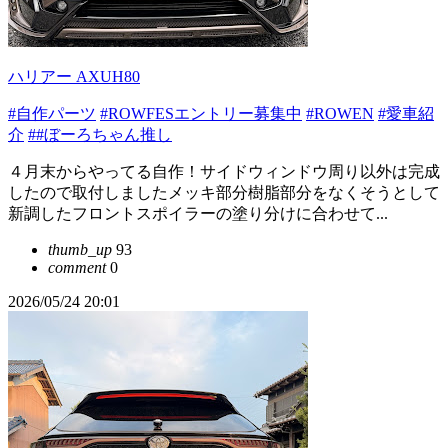
ハリアー AXUH80
#自作パーツ
#ROWFESエントリー募集中
#ROWEN
#愛車紹
介
##ぼーろちゃん推し
４月末からやってる自作！サイドウィンドウ周り以外は完成
したので取付しましたメッキ部分樹脂部分をなくそうとして
新調したフロントスポイラーの塗り分けに合わせて...
thumb_up
93
comment
0
2026/05/24 20:01