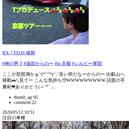
RX-7 FD3S 後期
#神の男 T
#滋賀からのー
#in 京都
#シルビー軍団
ここが琵琶湖かぁᐠ(*ˊ˘ˋ*)ᐟ♡良い所だなーからのー 比叡山へ
移動🚗³₃見てー こんな気持ち🥺WWWWWWWWW 話題の手
裏剣❤ありがとう(ㅅ´꒳` ...
thumb_up
95
comment
22
2026/05/12 10:51
注目の車種