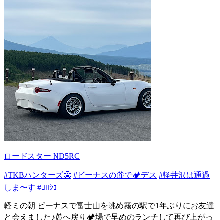
ロードスター ND5RC
#TKBハンターズ🤓
#ビーナスの麓で🏕️デス
#軽井沢は通過
しま〜す
#ﾖﾛｼｺ
軽ミの朝 ビーナスで富士山を眺め霧の駅で1年ぶりにお友達
と会えました♪麓へ戻り🏕️場で早めのランチして再び上がっ