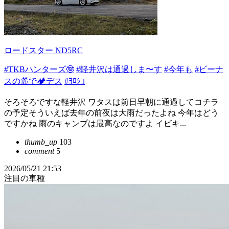
ロードスター ND5RC
#TKBハンターズ🤓
#軽井沢は通過しま〜す
#今年も
#ビーナ
スの麓で🏕️デス
#ﾖﾛｼｺ
そろそろですな軽井沢 ワタスは前日早朝に通過してコチラ
の予定そういえば去年の前夜は大雨だったよね 今年はどう
ですかね 雨のキャンプは最高なのですよ イビキ...
thumb_up
103
comment
5
2026/05/21 21:53
注目の車種