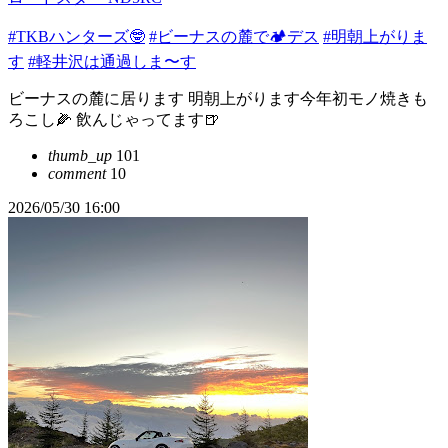
#TKBハンターズ🤓
#ビーナスの麓で🏕️デス
#明朝上がりま
す
#軽井沢は通過しま〜す
ビーナスの麓に居ります 明朝上がります今年初モノ焼きも
ろこし🌽 飲んじゃってます🍺
thumb_up
101
comment
10
2026/05/30 16:00