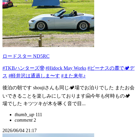
ロードスター ND5RC
#TKBハンターズ🤓
#Hidock May Works
#ビーナスの麓で🏕️デ
ス
#軽井沢は通過しま〜す
#また来年♪
後泊の朝です shoujiさんも同じ🏕️場でお泊りでした またお会
いできることを楽しみにしております🤗今年も何時もの🏕️
場でした キツツキが木を啄く音で目...
thumb_up
111
comment
2
2026/06/04 21:17