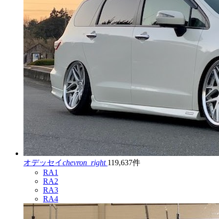
オデッセイ
chevron_right
119,637件
RA1
RA2
RA3
RA4