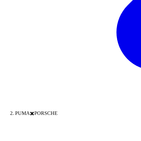
PUMA✖️PORSCHE