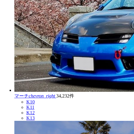
マーチ
chevron_right
34,232件
K10
K11
K12
K13