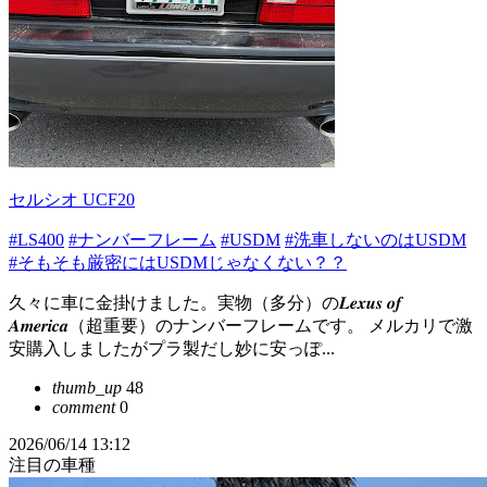
セルシオ UCF20
#LS400
#ナンバーフレーム
#USDM
#洗車しないのはUSDM
#そもそも厳密にはUSDMじゃなくない？？
久々に車に金掛けました。実物（多分）の𝑳𝒆𝒙𝒖𝒔 𝒐𝒇
𝑨𝒎𝒆𝒓𝒊𝒄𝒂（超重要）のナンバーフレームです。 メルカリで激
安購入しましたがプラ製だし妙に安っぽ...
thumb_up
48
comment
0
2026/06/14 13:12
注目の車種