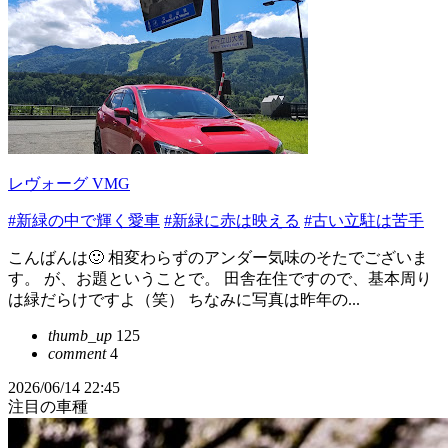
レヴォーグ VMG
#新緑の中で輝く愛車
#新緑に赤は映える
#古い立駐は苦手
こんばんは🙂 相変わらずのアンダー気味のそたでございま
す。 が、お題ということで。 田舎在住ですので、基本周り
は緑だらけですよ（笑） ちなみに写真は昨年の...
thumb_up
125
comment
4
2026/06/14 22:45
注目の車種