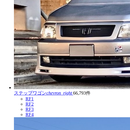
ステップワゴン
chevron_right
66,793件
RF1
RF2
RF3
RF4