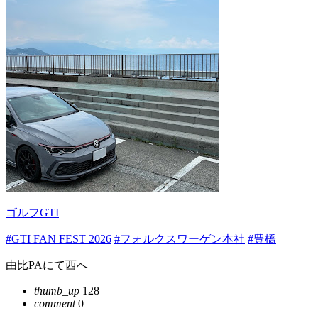
ゴルフGTI
#GTI FAN FEST 2026
#フォルクスワーゲン本社
#豊橋
由比PAにて西へ
thumb_up
128
comment
0