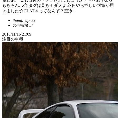
もちろん…🧐 タグは見ちゃダメよ😤 何やら怪しい封筒が届
きました💦 FLAT 4 ってなんぞ？空冷...
thumb_up
65
comment
17
2018/11/16 21:09
注目の車種