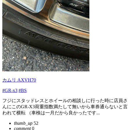
カムリ AXVH70
#GR-x3
#BS
フジにスタッドレスとホイールの相談しに行った時に店員さ
んにこのGR-X3荷重指数満たして無いから車券通らないと言
われて横転 （車検は一月だから良かったです...
thumb_up
52
comment
0