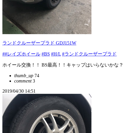
ランドクルーザープラド GDJ151W
##レイズホイール
#BS
#H/L
#ランドクルーザープラド
ホイール交換！！ BS最高！！キャップはいらないかな？
thumb_up
74
comment
3
2019/04/30 14:51