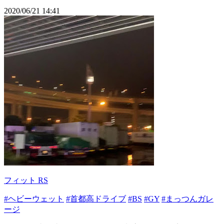
2020/06/21 14:41
フィット RS
#ヘビーウェット
#首都高ドライブ
#BS
#GY
#まっつんガレ
ージ