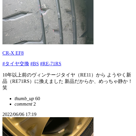
CR-X EF8
#タイヤ交換
#BS
#RE-71RS
10年以上前のヴィンテージタイヤ（RE11）から ようやく新
品（RE71RS）に換えました 新品だからか、めっちゃ静か！
笑
thumb_up
60
comment
2
2022/06/06 17:19