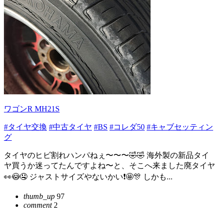
ワゴンR MH21S
#タイヤ交換
#中古タイヤ
#BS
#コレダ50
#キャブセッティン
グ
タイヤのヒビ割れハンパねぇ〜〜〜🤣🤣 海外製の新品タイ
ヤ買うか迷ってたんですよね〜と、そこへ来ました廃タイヤ
👀😳🤤 ジャストサイズやないかい❗🤩🎊 しかも...
thumb_up
97
comment
2