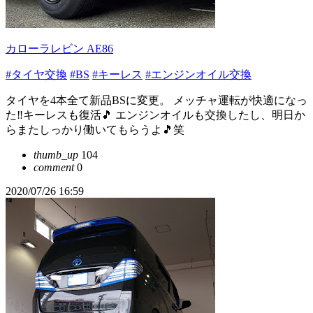
カローラレビン AE86
#タイヤ交換
#BS
#キーレス
#エンジンオイル交換
タイヤを4本全て新品BSに変更。 メッチャ運転が快適になっ
た‼️キーレスも復活🎵 エンジンオイルも交換したし、明日か
らまたしっかり働いてもらうよ🎵笑
thumb_up
104
comment
0
2020/07/26 16:59