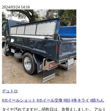
2024/03/24 14:16
デュトロ
#ホイールショット
#ホイール交換
#BS
#冬キライ
#鉄ちん
タイヤ汚れてますが…🤣昨日は、衣替えしました。 アルミ