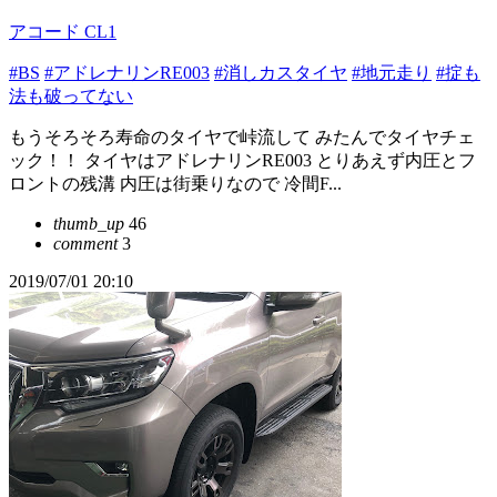
アコード CL1
#BS
#アドレナリンRE003
#消しカスタイヤ
#地元走り
#掟も
法も破ってない
もうそろそろ寿命のタイヤで峠流して みたんでタイヤチェ
ック！！ タイヤはアドレナリンRE003 とりあえず内圧とフ
ロントの残溝 内圧は街乗りなので 冷間F...
thumb_up
46
comment
3
2019/07/01 20:10