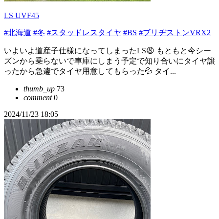
LS UVF45
#北海道
#冬
#スタッドレスタイヤ
#BS
#ブリヂストンVRX2
いよいよ道産子仕様になってしまったLS😩 もともと今シー
ズンから乗らないで車庫にしまう予定で知り合いにタイヤ譲
ったから急遽でタイヤ用意してもらった💦 タイ...
thumb_up
73
comment
0
2024/11/23 18:05