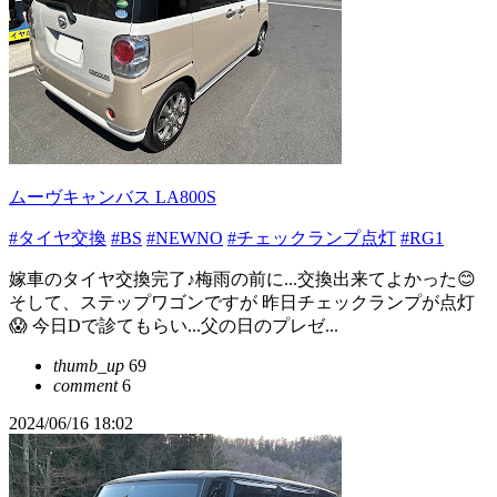
ムーヴキャンバス LA800S
#タイヤ交換
#BS
#NEWNO
#チェックランプ点灯
#RG1
嫁車のタイヤ交換完了♪梅雨の前に...交換出来てよかった😊
そして、ステップワゴンですが 昨日チェックランプが点灯
😱 今日Dで診てもらい...父の日のプレゼ...
thumb_up
69
comment
6
2024/06/16 18:02