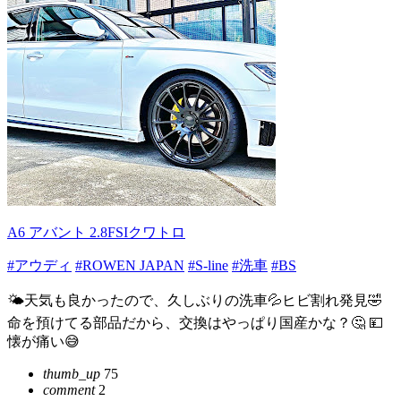
A6 アバント 2.8FSIクワトロ
#アウディ
#ROWEN JAPAN
#S-line
#洗車
#BS
🌤天気も良かったので、久しぶりの洗車💦ヒビ割れ発見🤣
命を預けてる部品だから、交換はやっぱり国産かな？🤔 💴
懐が痛い😅
thumb_up
75
comment
2