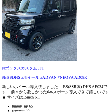
Nボックスカスタム JF1
#BS
#DHS
#ホイール
#ADVAN
#NEOVA AD08R
新しいホイール導入致しました！ BS(SSR製) DHS AE034で
す！ 前々から欲しかった6本スポーク導入できて嬉しいです
🔥 サイズは15inch 6...
thumb_up
65
comment
0