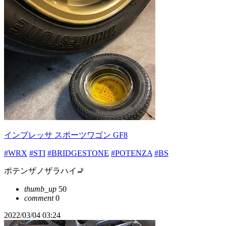
インプレッサ スポーツワゴン GF8
#WRX
#STI
#BRIDGESTONE
#POTENZA
#BS
ポテンザノザラハイ🚬
thumb_up
50
comment
0
2022/03/04 03:24