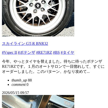
スカイライン GT-R BNR32
#Vspec II
#ポテンザ
#RE71RZ
#BS
#タイヤ
今年、やっとタイヤを替えました。待ちに待ったポテンザ
RE71RZです。１月のオートサロンで一目惚れして、すぐに
オーダーしました。このパターン、かなり攻めて...
thumb_up
88
comment
0
2026/05/15 09:57