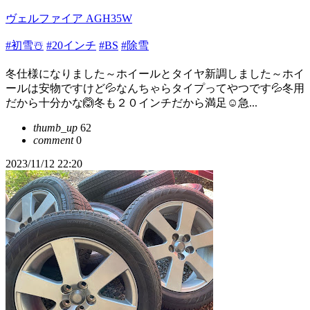
ヴェルファイア AGH35W
#初雪☃️
#20インチ
#BS
#除雪
冬仕様になりました～ホイールとタイヤ新調しました～ホイ
ールは安物ですけど💦なんちゃらタイプってやつです💦冬用
だから十分かな🙆冬も２０インチだから満足☺️急...
thumb_up
62
comment
0
2023/11/12 22:20