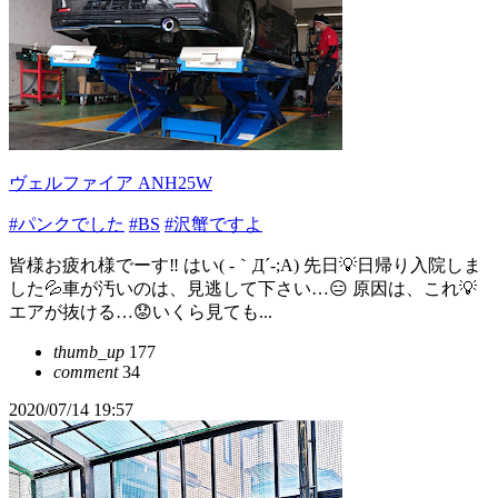
ヴェルファイア ANH25W
#パンクでした
#BS
#沢蟹ですよ
皆様お疲れ様でーす‼️ はい( -｀Д´-;A) 先日💡日帰り入院しま
した💦車が汚いのは、見逃して下さい…😑 原因は、これ💡
エアが抜ける…😟いくら見ても...
thumb_up
177
comment
34
2020/07/14 19:57