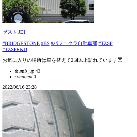
ゼスト JE1
#BRIDGESTONE
#BS
#パフュクラ自動車部
#TZSF
#TZSFR&D
お気に入りの場所は車を替えて2回以上訪れています😇
thumb_up
43
comment
0
2022/06/16 23:28