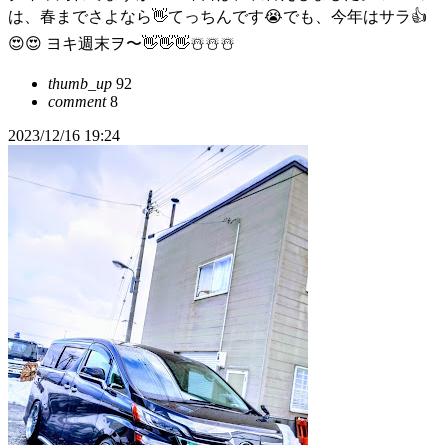
は、春までさよなら👋てっちんです😭でも、今年はサラ👍
😍😍 ヨキ週末ヲ〜👋👋👋☃️☃️☃️
thumb_up
92
comment
8
2023/12/16 19:24