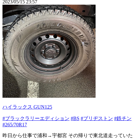
2023/05/15 23:57
ハイラックス GUN125
#ブラックラリーエディション
#BS
#ブリヂストン
#鉄チン
#265/70R17
昨日から仕事で浦和→宇都宮 その帰りで東北道走っていた