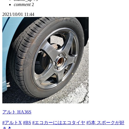
comment
2
2021/10/01 11:44
アルト HA36S
#アルトX
#BS
#エコカーにはエコタイヤ
#5本 スポークが好
き🎵