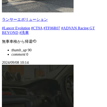
ランサーエボリューション
#Lancer Evolution
#CT9A
#TF06R07
#ADVAN Racing GT
BEYOND
#洗車
無事車検から帰還🫡
thumb_up
90
comment
0
2024/09/08 10:14