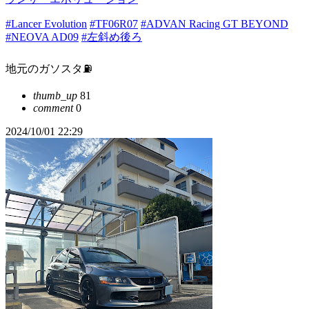
#Lancer Evolution
#TF06R07
#ADVAN Racing GT BEYOND
#NEOVA AD09
#左斜め後ろ
地元のガソスタ⛽️
thumb_up
81
comment
0
2024/10/01 22:29