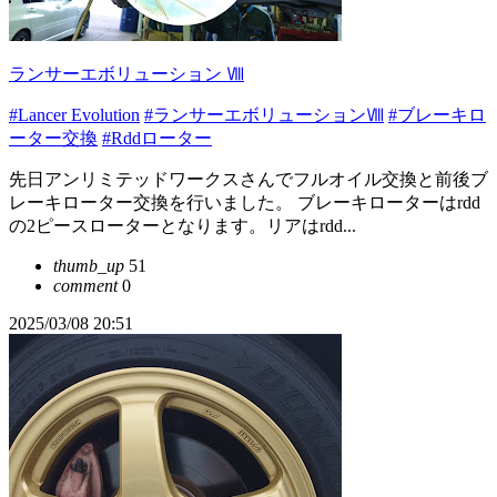
ランサーエボリューション Ⅷ
#Lancer Evolution
#ランサーエボリューションⅧ
#ブレーキロ
ーター交換
#Rddローター
先日アンリミテッドワークスさんでフルオイル交換と前後ブ
レーキローター交換を行いました。 ブレーキローターはrdd
の2ピースローターとなります。リアはrdd...
thumb_up
51
comment
0
2025/03/08 20:51