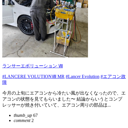
ランサーエボリューション Ⅷ
#LANCERE VOLUTIONⅧ MR
#Lancer Evolution
#エアコン故
障
今月の上旬にエアコンから冷たい風が出なくなったので、エ
アコンの状態を見てもらいました〜 結論からいうとコンプ
レッサーが焼き付いていて、エアコン周りの部品ほ...
thumb_up
67
comment
2