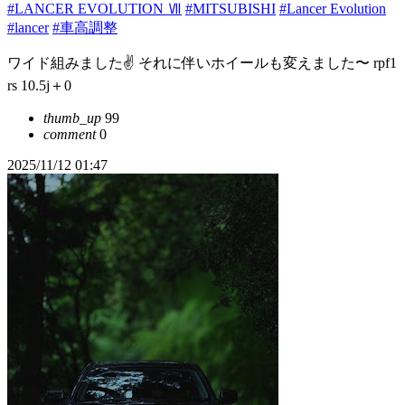
#LANCER EVOLUTION Ⅶ
#MITSUBISHI
#Lancer Evolution
#lancer
#車高調整
ワイド組みました✌️ それに伴いホイールも変えました〜 rpf1
rs 10.5j＋0
thumb_up
99
comment
0
2025/11/12 01:47