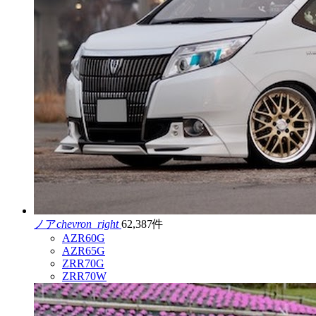
ノア
chevron_right
62,387件
AZR60G
AZR65G
ZRR70G
ZRR70W