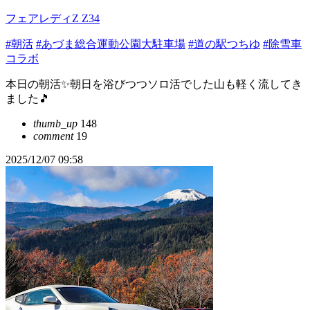
フェアレディZ Z34
#朝活
#あづま総合運動公園大駐車場
#道の駅つちゆ
#除雪車
コラボ
本日の朝活✨朝日を浴びつつソロ活でした山も軽く流してき
ました🎵
thumb_up
148
comment
19
2025/12/07 09:58