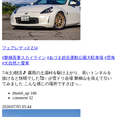
フェアレディZ Z34
#磐梯吾妻スカイライン
#あづま総合運動公園大駐車場
#雲海
#大自然と愛車
7/4(土)朝活🎵 霧雨の土湯峠を駆け上がり、長いトンネルを
抜けると快晴でした🥰✨ @雪ドリ会場 磐梯山を添えて引い
てみました こんな感じの場所ですさぼっ...
thumb_up
166
comment
32
2026/07/05 05:44