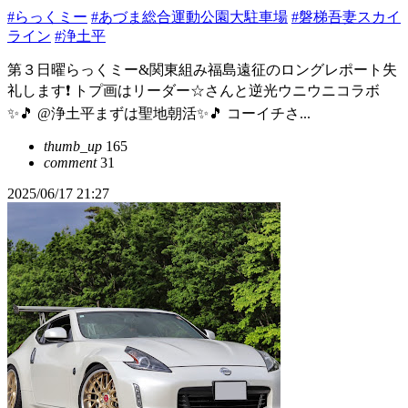
#らっくミー
#あづま総合運動公園大駐車場
#磐梯吾妻スカイ
ライン
#浄土平
第３日曜らっくミー&関東組み福島遠征のロングレポート失
礼します❗️ トプ画はリーダー☆さんと逆光ウニウニコラボ
✨🎵 @浄土平まずは聖地朝活✨🎵 コーイチさ...
thumb_up
165
comment
31
2025/06/17 21:27