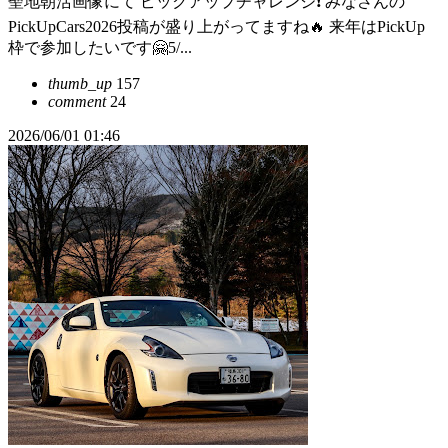
聖地朝活画像にて ピックアップチャレンジ❗️ みなさんの
PickUpCars2026投稿が盛り上がってますね🔥 来年はPickUp
枠で参加したいです🤗5/...
thumb_up
157
comment
24
2026/06/01 01:46