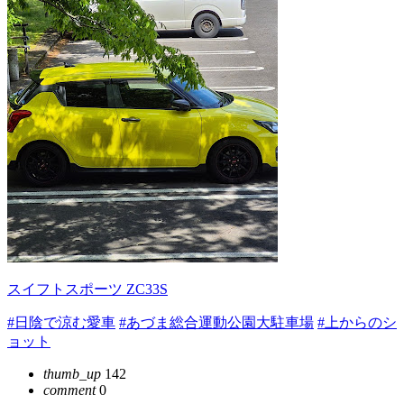
スイフトスポーツ ZC33S
#日陰で涼む愛車
#あづま総合運動公園大駐車場
#上からのシ
ョット
thumb_up
142
comment
0