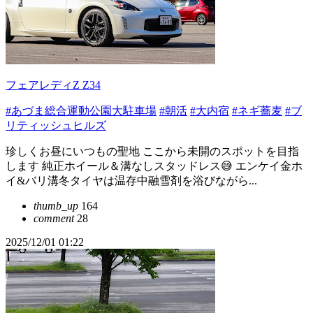
フェアレディZ Z34
#あづま総合運動公園大駐車場
#朝活
#大内宿
#ネギ蕎麦
#ブ
リティッシュヒルズ
珍しくお昼にいつもの聖地 ここから未開のスポットを目指
します 純正ホイール＆溝なしスタッドレス😅 エンケイ金ホ
イ&バリ溝冬タイヤは温存中融雪剤を浴びながら...
thumb_up
164
comment
28
2025/12/01 01:22