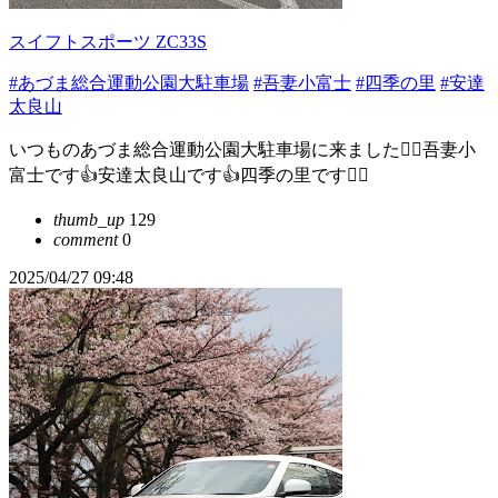
スイフトスポーツ ZC33S
#あづま総合運動公園大駐車場
#吾妻小富士
#四季の里
#安達
太良山
いつものあづま総合運動公園大駐車場に来ました🙋‍♂️吾妻小
富士です👍安達太良山です👍四季の里です🙆‍♂️
thumb_up
129
comment
0
2025/04/27 09:48