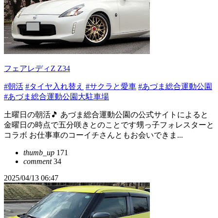
フェアレディZ Z34
#朝活
#タイヤ入れ替え
#サクラと愛車
#あづま総合運動公園
#あづま総合運動公園大駐車場
土曜日の朝活🎵 あづま総合運動公園の公式サイトによると
金曜日の時点で五分咲きとのことです甥っ子フォレスターと
コラボ お仕事車のコーイチさんともお会いできま...
thumb_up
171
comment
34
2025/04/13 06:47