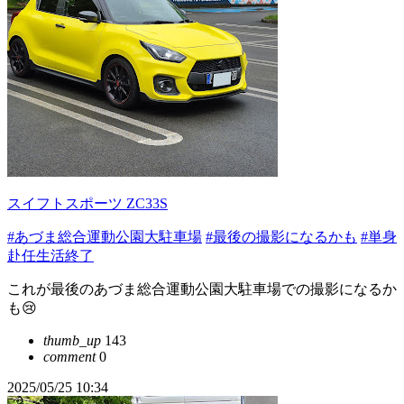
スイフトスポーツ ZC33S
#あづま総合運動公園大駐車場
#最後の撮影になるかも
#単身
赴任生活終了
これが最後のあづま総合運動公園大駐車場での撮影になるか
も😢
thumb_up
143
comment
0
2025/05/25 10:34