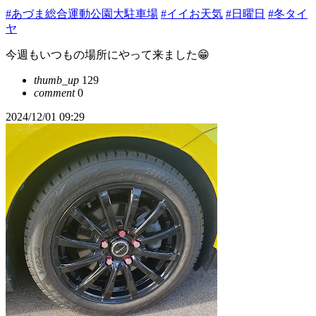
#あづま総合運動公園大駐車場
#イイお天気
#日曜日
#冬タイ
ヤ
今週もいつもの場所にやって来ました😁
thumb_up
129
comment
0
2024/12/01 09:29