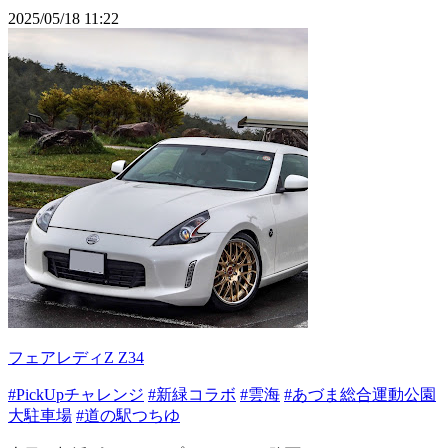
2025/05/18 11:22
フェアレディZ Z34
#PickUpチャレンジ
#新緑コラボ
#雲海
#あづま総合運動公園
大駐車場
#道の駅つちゆ