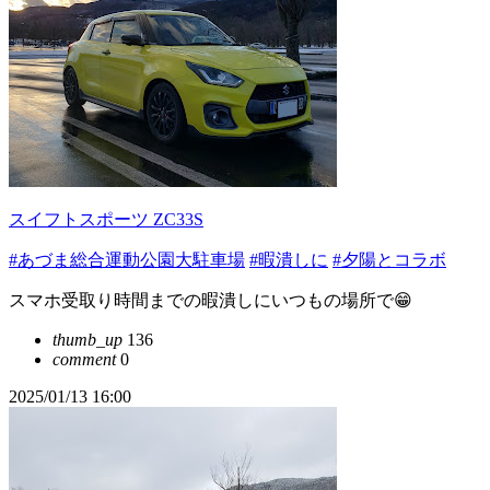
スイフトスポーツ ZC33S
#あづま総合運動公園大駐車場
#暇潰しに
#夕陽とコラボ
スマホ受取り時間までの暇潰しにいつもの場所で😁
thumb_up
136
comment
0
2025/01/13 16:00