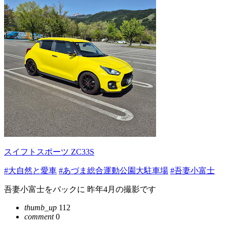
スイフトスポーツ ZC33S
#大自然と愛車
#あづま総合運動公園大駐車場
#吾妻小富士
吾妻小富士をバックに 昨年4月の撮影です
thumb_up
112
comment
0