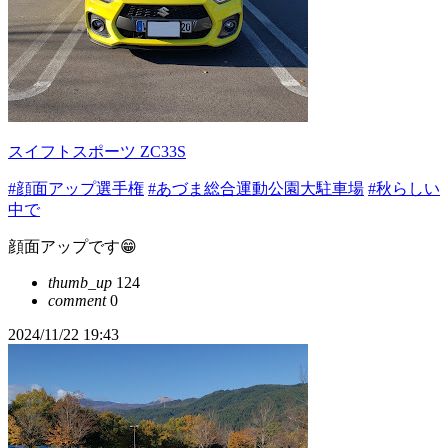
スイフトスポーツ ZC33S
#顔面アップ選手権
#あづま総合運動公園大駐車場
#秋らしい
中で
顔面アップです😁
thumb_up
124
comment
0
2024/11/22 19:43