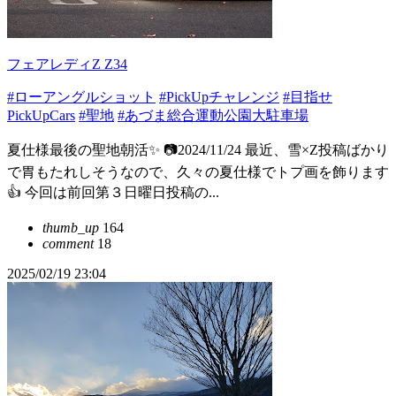
フェアレディZ Z34
#ローアングルショット
#PickUpチャレンジ
#目指せ
PickUpCars
#聖地
#あづま総合運動公園大駐車場
夏仕様最後の聖地朝活✨ 📷2024/11/24 最近、雪×Z投稿ばかり
で胃もたれしそうなので、久々の夏仕様でトプ画を飾ります
👍 今回は前回第３日曜日投稿の...
thumb_up
164
comment
18
2025/02/19 23:04