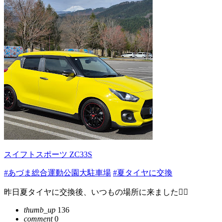
スイフトスポーツ ZC33S
#あづま総合運動公園大駐車場
#夏タイヤに交換
昨日夏タイヤに交換後、いつもの場所に来ました🙋‍♂️
thumb_up
136
comment
0