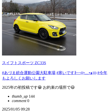
スイフトスポーツ ZC33S
#あづま総合運動公園大駐車場
#寒いですﾈ~~((•﹏•๑)))
#今年
もよろしくお願いします
2025年の初投稿です😁 お約束の場所で😃
thumb_up
144
comment
0
2025/01/05 09:28