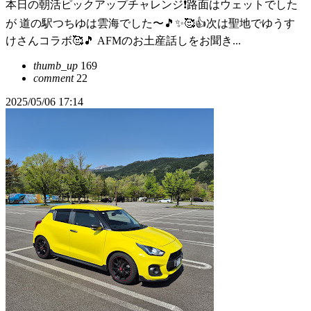
本日の朝活ピックアップチャレンジ❗️路面はウェットでした
が 道の駅つちゆは雲海でした〜🎵✨🥰👍次は聖地でゆうす
けさんコラボ🥰🎵 AFMのお土産話しをお聞き...
thumb_up
169
comment
22
2025/05/06 17:14