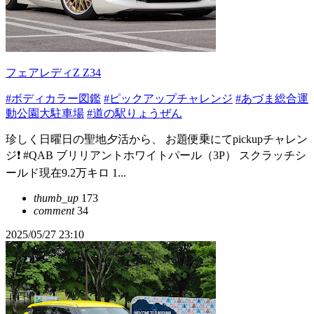
フェアレディZ Z34
#ボディカラー図鑑
#ピックアップチャレンジ
#あづま総合運
動公園大駐車場
#道の駅りょうぜん
珍しく日曜日の聖地夕活から、 お題便乗にてpickupチャレン
ジ❗️ #QAB ブリリアントホワイトパール（3P） スクラッチシ
ールド現在9.2万キロ 1...
thumb_up
173
comment
34
2025/05/27 23:10