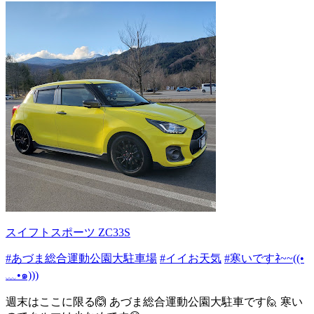
スイフトスポーツ ZC33S
#あづま総合運動公園大駐車場
#イイお天気
#寒いですﾈ~~((•
﹏•๑)))
週末はここに限る🙆 あづま総合運動公園大駐車です🙋 寒い