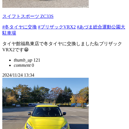
スイフトスポーツ ZC33S
#冬タイヤに交換
#ブリザックVRX2
#あづま総合運動公園大
駐車場
タイヤ館福島東店で冬タイヤに交換しました🙋ブリザック
VRX2です😁
thumb_up
121
comment
0
2024/11/24 13:34