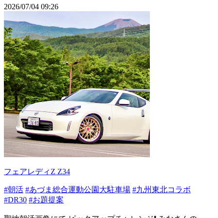
2026/07/04 09:26
フェアレディZ Z34
#朝活
#あづま総合運動公園大駐車場
#九州東北コラボ
#DR30
#お題提案