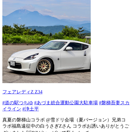
フェアレディZ Z34
#道の駅つちゆ
#あづま総合運動公園大駐車場
#磐梯吾妻スカ
イライン
#浄土平
真夏の磐梯山コラボ @雪ドリ会場（夏バージョン）兄弟コ
ラボ福島遠征中の白うさぎZさん コラボお誘いありがとうご