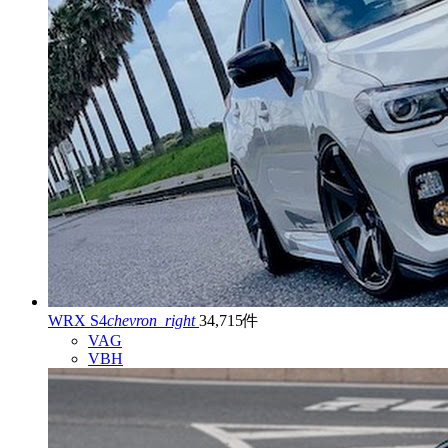
WRX S4
chevron_right
34,715件
VAG
VBH