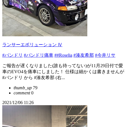
ランサーエボリューション Ⅳ
#バンドリ
#バンドリ痛車
##Roselia
#湊友希那
#今井リサ
ご報告が遅くなりました(誰も待ってない)が11月29日付で愛
車のEVO4を痛車にしました！ 仕様は細かくは書きませんが
#バンドリ から #湊友希那 (右...
thumb_up
79
comment
0
2021/12/06 11:26