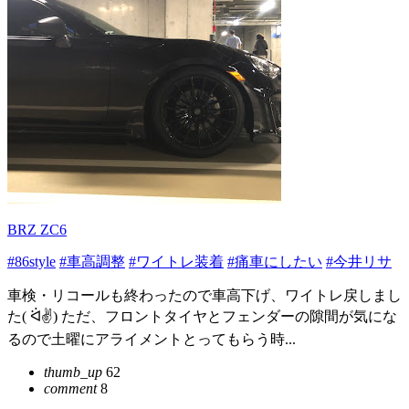
BRZ ZC6
#86style
#車高調整
#ワイトレ装着
#痛車にしたい
#今井リサ
車検・リコールも終わったので車高下げ、ワイトレ戻しまし
た( ᐛ✌️) ただ、フロントタイヤとフェンダーの隙間が気にな
るので土曜にアライメントとってもらう時...
thumb_up
62
comment
8