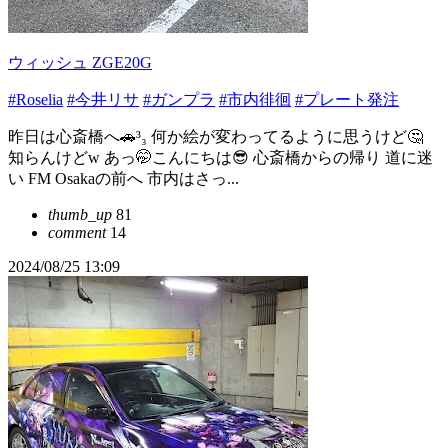
ウィッシュ ZGE20G
#Roselia
#今井リサ
#ガンプラ
#市内徘徊
#プレート発注
昨日は心斎橋へ🚗³₃ 何か絵が変わってるように思うけど🤔
知らんけどw あっ🤭こんにちは😎 心斎橋からの帰り 道に迷
い FM Osakaの前へ 市内はさっ...
thumb_up
81
comment
14
2024/08/25 13:09