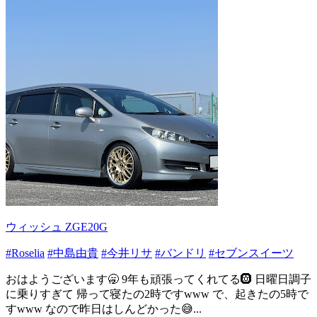
ウィッシュ ZGE20G
#Roselia
#中島由貴
#今井リサ
#バンドリ
#セブンスイーツ
おはようございます🥱 9年も頑張ってくれてる🛞 日曜日調子
に乗りすぎて 帰って寝たの2時ですwww で、起きたの5時で
すwww なので昨日はしんどかった😅...