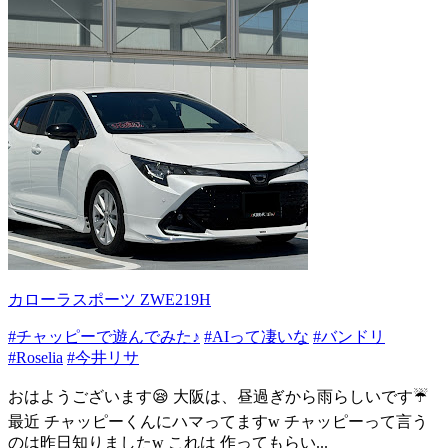
カローラスポーツ ZWE219H
#チャッピーで遊んでみた♪
#AIって凄いな
#バンドリ
#Roselia
#今井リサ
おはようございます😪 大阪は、昼過ぎから雨らしいです☔
最近 チャッピーくんにハマってますw チャッピーって言う
のは昨日知りましたw これは 作ってもらい...