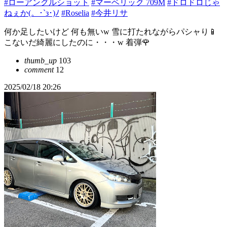
#ローアングルショット
#マーベリック 709M
#ドロドロじゃ
ねぇか(。･`з･)ﾉ
#Roselia
#今井リサ
何か足したいけど 何も無いw 雪に打たれながらパシャり📱
こないだ綺麗にしたのに・・・w 着弾🌹
thumb_up
103
comment
12
2025/02/18 20:26