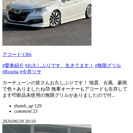
アコード CR6
#愛車紹介
#お久しぶりです、生きてます！
#無限グリル
#Roselia
#今井リサ
カーチューンの皆さんお久しぶりです！ 地震、台風、豪雨
で色々ありましたね😓 無事オーナーもアコードも生存して
ます🫡新品未使用の無限グリルがありましたので付...
thumb_up
129
comment
23
2026/06/29 20:10