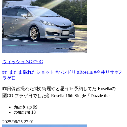
ウィッシュ ZGE20G
#たまたま撮れたショット
#バンドリ
#Roselia
#今井リサ
#フ
ラゲ日
昨日偶然撮れた1枚 綺麗やと思う✨ 予約してた Roseliaの
🆕CD フラゲ日でした✌️ Roselia 16th Single「Dazzle the ...
thumb_up
99
comment
18
2025/06/25 22:01