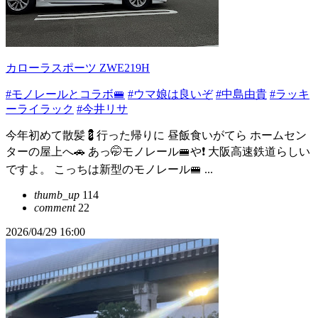
カローラスポーツ ZWE219H
#モノレールとコラボ🚝
#ウマ娘は良いぞ
#中島由貴
#ラッキ
ーライラック
#今井リサ
今年初めて散髪💈行った帰りに 昼飯食いがてら ホームセン
ターの屋上へ🚗 あっ🤭モノレール🚝や❗️ 大阪高速鉄道らしい
ですよ。 こっちは新型のモノレール🚝 ...
thumb_up
114
comment
22
2026/04/29 16:00