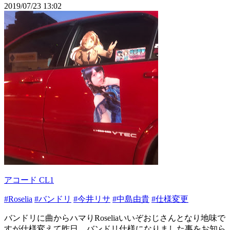
2019/07/23 13:02
アコード CL1
#Roselia
#バンドリ
#今井リサ
#中島由貴
#仕様変更
バンドリに曲からハマりRoseliaいいぞおじさんとなり地味で
すが仕様変えて昨日、バンドリ仕様になりました事をお知ら