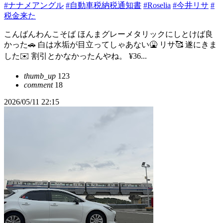
#ナナメアングル
#自動車税納税通知書
#Roselia
#今井リサ
#
税金来た
こんばんわんこそば ほんまグレーメタリックにしとけば良
かった🚗 白は水垢が目立ってしゃあない🤮 リサ🥰 遂にきま
した✉️ 割引とかなかったんやね。 ¥36...
thumb_up
123
comment
18
2026/05/11 22:15