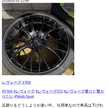
2026/03/10 22:09
レヴォーグ VNH
#VNH
#レヴォーグ
#レヴォーグSTI
#レヴォーグ乗りと繋が
りたい
#Weds Sport
足廻りをどうしようか迷い中。 社用車なので車高は下げれ