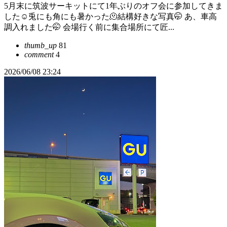
5月末に筑波サーキットにて1年ぶりのオフ会に参加してきま
した☺️兎にも角にも暑かった🫠結構好きな写真🤭 あ、車高
調入れました🤭 会場行く前に集合場所にて匠...
thumb_up
81
comment
4
2026/06/08 23:24