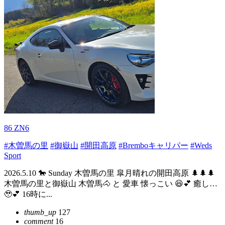
86 ZN6
#木曽馬の里
#御嶽山
#開田高原
#Bremboキャリパー
#Weds
Sport
2026.5.10 🐎 Sunday 木曽馬の里 皐月晴れの開田高原 🌲🌲🌲
木曽馬の里と御嶽山 木曽馬🐴 と 愛車 懐っこい 😆💕 癒し…
🥹💕 16時に...
thumb_up
127
comment
16