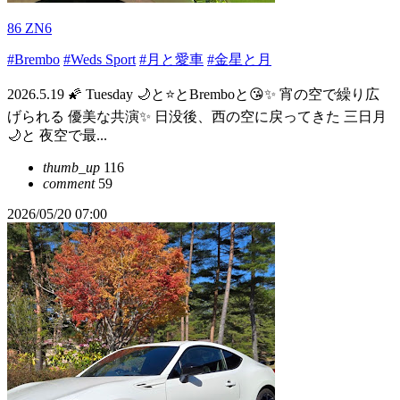
86 ZN6
#Brembo
#Weds Sport
#月と愛車
#金星と月
2026.5.19 🌠 Tuesday 🌙と⭐とBremboと😘✨ 宵の空で繰り広
げられる 優美な共演✨ 日没後、西の空に戻ってきた 三日月
🌙と 夜空で最...
thumb_up
116
comment
59
2026/05/20 07:00