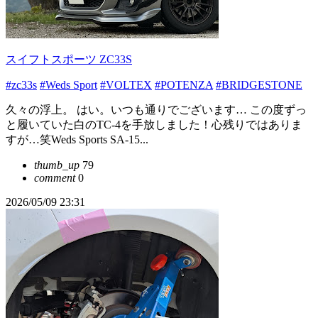
スイフトスポーツ ZC33S
#zc33s
#Weds Sport
#VOLTEX
#POTENZA
#BRIDGESTONE
久々の浮上。 はい。いつも通りでございます… この度ずっ
と履いていた白のTC-4を手放しました！心残りではありま
すが…笑Weds Sports SA-15...
thumb_up
79
comment
0
2026/05/09 23:31