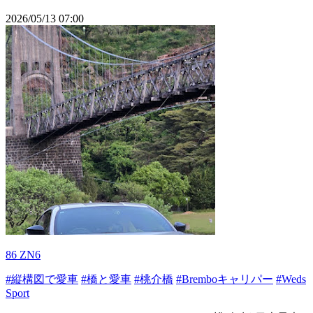
2026/05/13 07:00
86 ZN6
#縦構図で愛車
#橋と愛車
#桃介橋
#Bremboキャリパー
#Weds
Sport