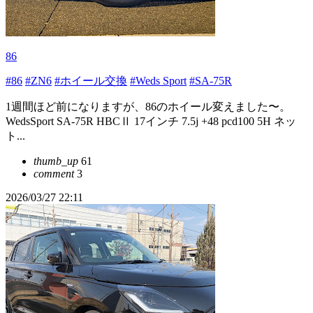
86
#86
#ZN6
#ホイール交換
#Weds Sport
#SA-75R
1週間ほど前になりますが、86のホイール変えました〜。
WedsSport SA-75R HBCⅡ 17インチ 7.5j +48 pcd100 5H ネッ
ト...
thumb_up
61
comment
3
2026/03/27 22:11