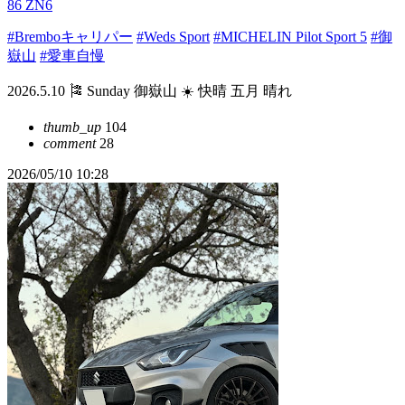
86 ZN6
#Bremboキャリパー
#Weds Sport
#MICHELIN Pilot Sport 5
#御
嶽山
#愛車自慢
2026.5.10 🎏 Sunday 御嶽山 ☀️ 快晴 五月 晴れ
thumb_up
104
comment
28
2026/05/10 10:28