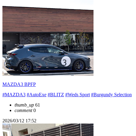
MAZDA3 BPFP
#MAZDA3
#AutoExe
#BLITZ
#Weds Sport
#Burgundy Selection
thumb_up
61
comment
0
2026/03/12 17:52