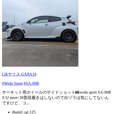
GRヤリス GXPA16
#Weds Sport
#SA-99R
サーキット用ホイールのサイドショット📸weds sport SA-99R
9.5J inset+38普段履きはしないので出ヅラは気にしてないん
ですけど、コ...
thumb_up
125