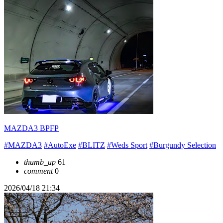
MAZDA3 BPFP
#MAZDA3
#AutoExe
#BLITZ
#Weds Sport
#Burgundy Selection
thumb_up
61
comment
0
2026/04/18 21:34