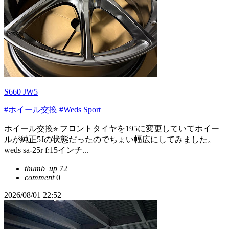
S660 JW5
#ホイール交換
#Weds Sport
ホイール交換⭐︎ フロントタイヤを195に変更していてホイー
ルが純正5Jの状態だったのでちょい幅広にしてみました。
weds sa-25r f:15インチ...
thumb_up
72
comment
0
2026/08/01 22:52