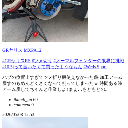
GRヤリス MXPA12
#GRヤリスRS
#ツメ切り
#ノーマルフェンダーの限界に挑戦
#10.5jって言いたくて買ったようなもん
#Weds Sport
ハブの位置上すぎてツメ折り機使えなかった😱 加工アーム
戻すのもめんどくさくなって削ってしまったｗ 時間ある時
アーム戻してちゃんと作業しよ♪まぁ…もともとの...
thumb_up
69
comment
0
2026/05/08 12:53