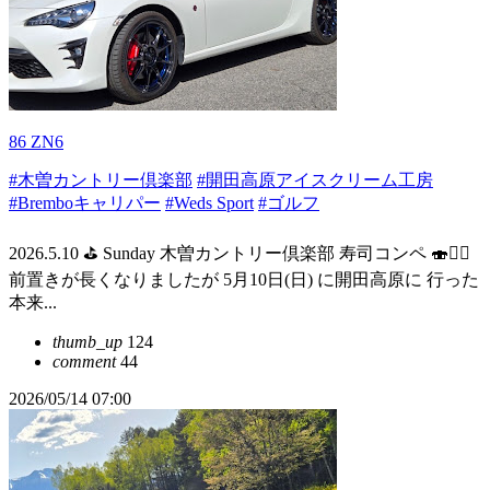
86 ZN6
#木曽カントリー倶楽部
#開田高原アイスクリーム工房
#Bremboキャリパー
#Weds Sport
#ゴルフ
2026.5.10 ⛳ Sunday 木曽カントリー倶楽部 寿司コンペ 🍣🏌️‍♀️
前置きが長くなりましたが 5月10日(日) に開田高原に 行った
本来...
thumb_up
124
comment
44
2026/05/14 07:00