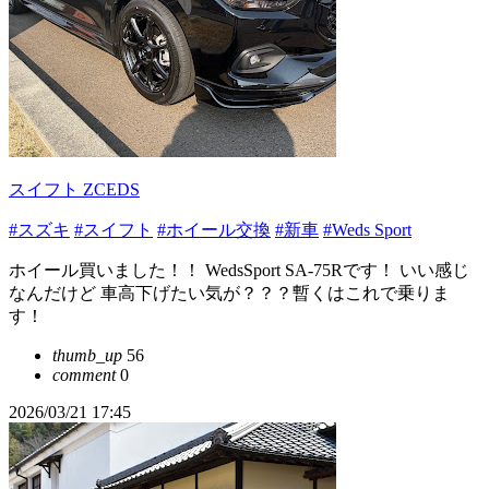
スイフト ZCEDS
#スズキ
#スイフト
#ホイール交換
#新車
#Weds Sport
ホイール買いました！！ WedsSport SA-75Rです！ いい感じ
なんだけど 車高下げたい気が？？？暫くはこれで乗りま
す！
thumb_up
56
comment
0
2026/03/21 17:45