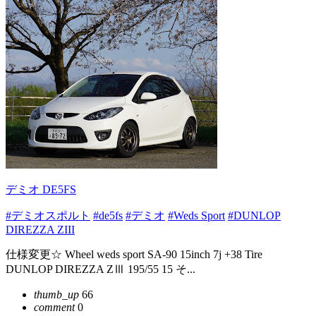
デミオ DE5FS
#デミオスポルト
#de5fs
#デミオ
#Weds Sport
#DUNLOP
DIREZZA ZIII
仕様変更☆ Wheel weds sport SA-90 15inch 7j +38 Tire
DUNLOP DIREZZA ZⅢ 195/55 15 そ...
thumb_up
66
comment
0