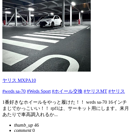
ヤリス MXPA10
#weds sa-70
#Weds Sport
#ホイール交換
#ヤリスMT
#ヤリス
1番好きなホイールをやっと履けた！！ weds sa-70 16インチ
まじでかっこいい！！ rpf1は、サーキット用にします。来月
あたりで車高調入れるか...
thumb_up
46
comment
0