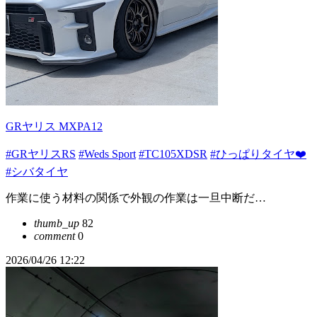
GRヤリス MXPA12
#GRヤリスRS
#Weds Sport
#TC105XDSR
#ひっぱりタイヤ❤️
#シバタイヤ
作業に使う材料の関係で外観の作業は一旦中断だ…
thumb_up
82
comment
0
2026/04/26 12:22