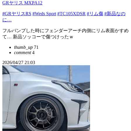
GRヤリス MXPA12
#GRヤリスRS
#Weds Sport
#TC105XDSR
#リム傷
#新品なの
に…
フルバンプした時にフェンダーアーチ内側にリム表面かすめ
て… 新品ソッコーで傷つけったｗ
thumb_up
71
comment
4
2026/04/27 21:03