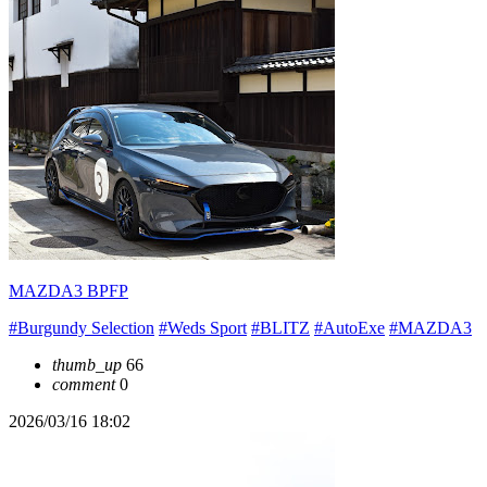
MAZDA3 BPFP
#Burgundy Selection
#Weds Sport
#BLITZ
#AutoExe
#MAZDA3
thumb_up
66
comment
0
2026/03/16 18:02