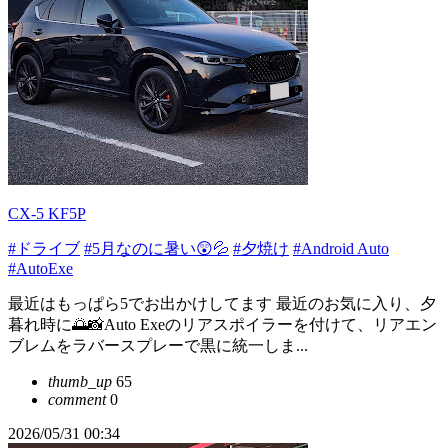
CX-5 KF5P
#ドライブ
#5月なのに暑い😲💦
#夕焼け
#Android Auto
#AutoExe
最近はもっぱら5でお出かけしてます 最近のお気に入り、夕
暮れ時に🌅📸Auto Exeのリアスポイラーを付けて、リアエン
ブレムをラバースプレーで黒に統一しま...
thumb_up
65
comment
0
2026/05/31 00:34