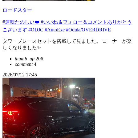
ロードスター
#運転たのしい❤️
#いいね＆フォロー＆コメントありがとう
ございます
#ODJC
#AutoExe
#Odula/OVERDRIVE
タワーブレースセットを搭載して見ました。 コーナーが楽
しくなりました✨
thumb_up
206
comment
4
2026/07/12 17:45