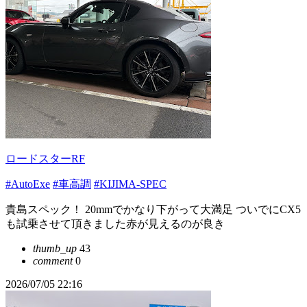
ロードスターRF
#AutoExe
#車高調
#KIJIMA-SPEC
貴島スペック！ 20mmでかなり下がって大満足 ついでにCX5
も試乗させて頂きました赤が見えるのが良き
thumb_up
43
comment
0
2026/07/05 22:16