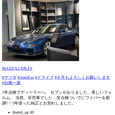
MAZDA2 DJLFS
#マツダ
#AutoExe
#ドライブ
#６月もよろしくお願いします
#台風一過
1年点検でディーラーへ。 セブンがおりました。美しいフォ
ルム。 当然、非売車でした…笑点検ついでにワイパーを新
調^ ^ 5年使った純正とお別れしました。
thumb_up
49