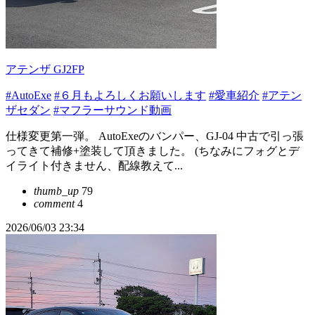
アテンザ GJ2FP
#AutoExe
#６月もよろしくお願いします
#愛車紹介
#アテン
ザセダン
#マフラーサウンド動画
仕様変更第一弾。 AutoExeのバンパー、GJ-04 中古で引っ張
ってきて補修+塗装して頂きました。 (ちなみにフォグとデ
イライト付きません、配線教えて...
thumb_up
79
comment
4
2026/06/03 23:34