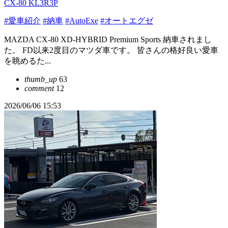
CX-80 KL3R3P
#愛車紹介
#納車
#AutoExe
#オートエグゼ
MAZDA CX-80 XD-HYBRID Premium Sports 納車されまし
た。 FD以来2度目のマツダ車です。 皆さんの格好良い愛車
を眺めるた...
thumb_up
63
comment
12
2026/06/06 15:53