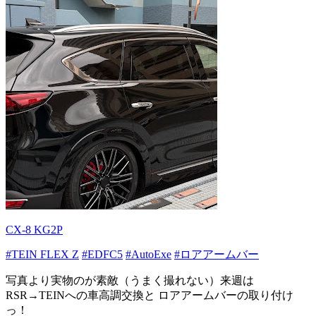
CX-8 KG2P
#TEIN FLEX Z
#EDFC5
#AutoExe
#ロアアームバー
写真より実物のが素敵（うまく撮れない）来週は
RSR→TEINへの車高調交換と ロアアームバーの取り付け
っ！