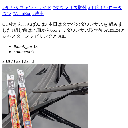
#タナベ ファントライド
#ダウンサス取付
#丁度よいローダ
ウン
#AutoExe
#洗車
CT皆さんこんばんは♪ 本日はタナベのダウンサスを 組みま
した♪組む前は地面から655ミリダウンサス取付後 AutoExeア
ジャスタースタビリンクと Au...
thumb_up
131
comment
6
2026/05/23 22:13