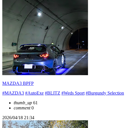
MAZDA3 BPFP
#MAZDA3
#AutoExe
#BLITZ
#Weds Sport
#Burgundy Selection
thumb_up
61
comment
0
2026/04/18 21:34