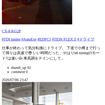
CX-8 KG2P
#TDI tuning
#AutoExe
#EDFC5
#TEIN FLEX Z
#ドライブ
仕事が終わって気分転換にドライブ。 下道で小樽まで行っ
て帰りは高速で😎 いい時間だった、やはりtdi tuningのモー
ド7は速い👍 車高調をテインにして...
thumb_up
92
comment
0
2026/07/06 23:47