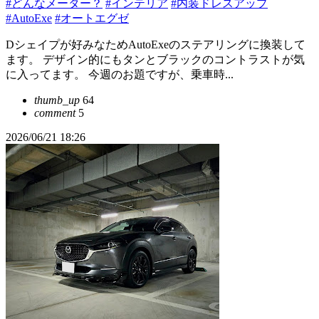
#どんなメーター？
#インテリア
#内装ドレスアップ
#AutoExe
#オートエグゼ
Dシェイプが好みなためAutoExeのステアリングに換装して
ます。 デザイン的にもタンとブラックのコントラストが気
に入ってます。 今週のお題ですが、乗車時...
thumb_up
64
comment
5
2026/06/21 18:26