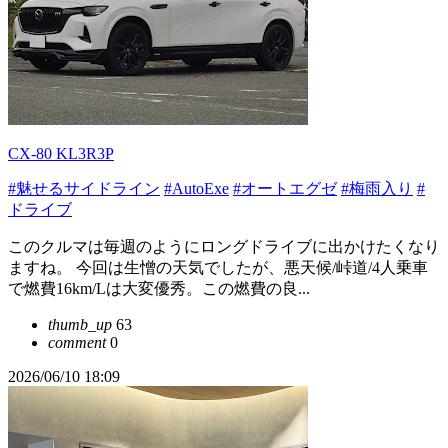
CX-80 KL3R3P
#魅せるサイドライン
#AutoExe
#オートエグゼ
#梅雨入り
#
ドライブ
このクルマは毎週のようにロングドライブに出かけたくなり
ますね。 今回は生憎の天気でしたが、悪天候/峠道/4人乗車
で燃費16km/Lは大変優秀。この燃費の良...
thumb_up
63
comment
0
2026/06/10 18:09