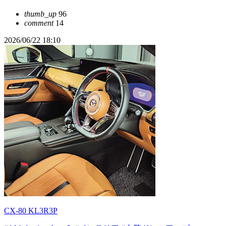
thumb_up
96
comment
14
2026/06/22 18:10
CX-80 KL3R3P