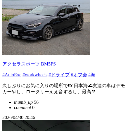
アクセラスポーツ BM5FS
#AutoExe
#workwheels
#ドライブ
#オフ会
#海
久しぶりにお気に入りの場所で📸 日本海🌊友達の車はデモ
カーやし、ロータリーええ音するし、最高🍑
thumb_up
56
comment
0
2026/04/30 20:46