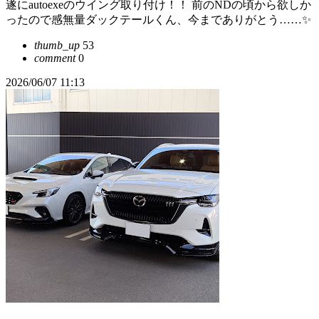
遂にautoexeのウイング取り付け！！ 前のNDの頃から欲しか
ったので感無量ダックテールくん、今までありがとう……✨️
thumb_up
53
comment
0
2026/06/07 11:13