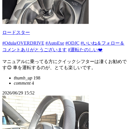
ロードスター
#Odula/OVERDRIVE
#AutoExe
#ODJC
#いいね＆フォロー＆
コメントありがとうございます
#運転たのしい❤️
マニュアルに乗ってる方にクイックシフターは凄くお勧めで
す😊 車を運転するのが、とても楽しいです。
thumb_up
198
comment
4
2026/06/29 15:52