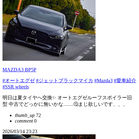
MAZDA3 BP5P
#オートエグゼ
#ジェットブラックマイカ
#Mazda3
#愛車紹介
#SSR wheels
明日は夏タイヤへ交換✨ オートエグゼルーフスポイラー旧
型 中古でどっかに無いかな……🤔まじ欲しいです、、、
thumb_up
72
comment
0
2026/03/14 23:23