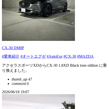
CX-30 DM8P
#愛車紹介
#オートエグゼ
#AutoExe
#CX-30
#MAZDA
アクセラスポーツXDからCX-30 1.8XD Black tone edition に乗
り換えました。
thumb_up
47
comment
0
2026/06/18 19:07