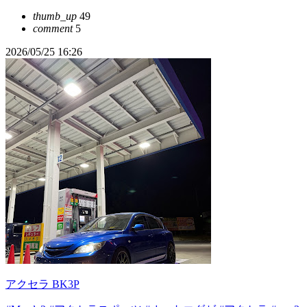
thumb_up
49
comment
5
2026/05/25 16:26
アクセラ BK3P