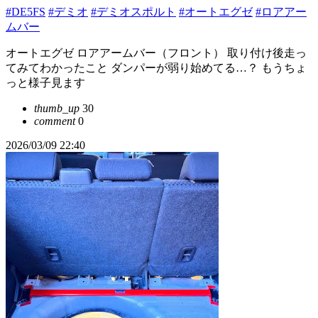
#DE5FS
#デミオ
#デミオスポルト
#オートエグゼ
#ロアアー
ムバー
オートエグゼ ロアアームバー（フロント） 取り付け後走っ
てみてわかったこと ダンパーが弱り始めてる…？ もうちょ
っと様子見ます
thumb_up
30
comment
0
2026/03/09 22:40