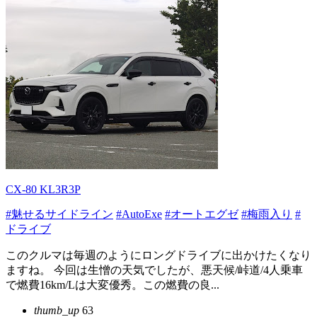
CX-80 KL3R3P
#魅せるサイドライン
#AutoExe
#オートエグゼ
#梅雨入り
#
ドライブ
このクルマは毎週のようにロングドライブに出かけたくなり
ますね。 今回は生憎の天気でしたが、悪天候/峠道/4人乗車
で燃費16km/Lは大変優秀。この燃費の良...
thumb_up
63