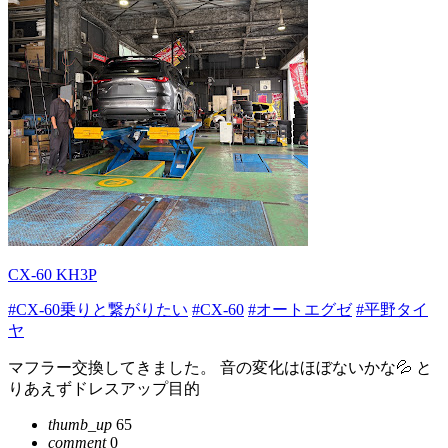
CX-60 KH3P
#CX-60乗りと繋がりたい
#CX-60
#オートエグゼ
#平野タイ
ヤ
マフラー交換してきました。 音の変化はほぼないかな💦 と
りあえずドレスアップ目的
thumb_up
65
comment
0