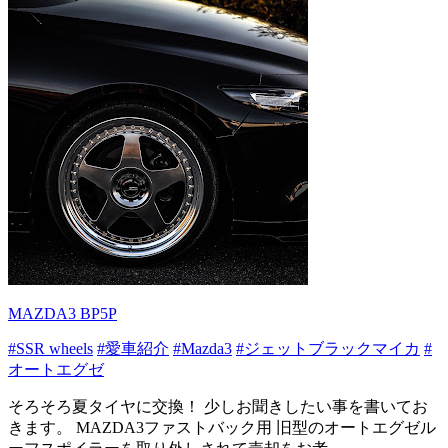
MAZDA3 BP5P
#SSR wheels
#愛車紹介
#Mazda3
#ジェットブラックマイカ
#
オートエグゼ
そろそろ夏タイヤに交換！ 少しお聞きしたい事を書いてお
きます。 MAZDA3ファストバック用 旧型のオートエグゼル