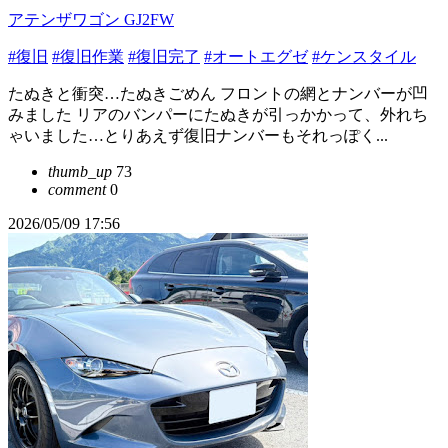
アテンザワゴン GJ2FW
#復旧
#復旧作業
#復旧完了
#オートエグゼ
#ケンスタイル
たぬきと衝突…たぬきごめん フロントの網とナンバーが凹
みました リアのバンパーにたぬきが引っかかって、外れち
ゃいました…とりあえず復旧ナンバーもそれっぽく...
thumb_up
73
comment
0
2026/05/09 17:56