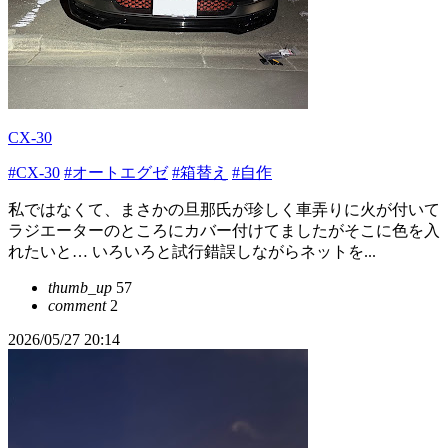
CX-30
#CX-30
#オートエグゼ
#箱替え
#自作
私ではなくて、まさかの旦那氏が珍しく車弄りに火が付いて
ラジエーターのところにカバー付けてましたがそこに色を入
れたいと… いろいろと試行錯誤しながらネットを...
thumb_up
57
comment
2
2026/05/27 20:14