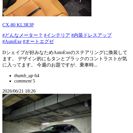
CX-80 KL3R3P
#どんなメーター？
#インテリア
#内装ドレスアップ
#AutoExe
#オートエグゼ
Dシェイプが好みなためAutoExeのステアリングに換装して
ます。 デザイン的にもタンとブラックのコントラストが気
に入ってます。 今週のお題ですが、乗車時...
thumb_up
64
comment
5
2026/06/21 18:26