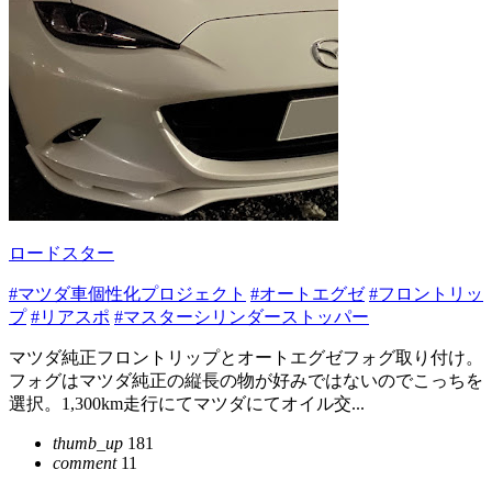
ロードスター
#マツダ車個性化プロジェクト
#オートエグゼ
#フロントリッ
プ
#リアスポ
#マスターシリンダーストッパー
マツダ純正フロントリップとオートエグゼフォグ取り付け。
フォグはマツダ純正の縦長の物が好みではないのでこっちを
選択。1,300km走行にてマツダにてオイル交...
thumb_up
181
comment
11