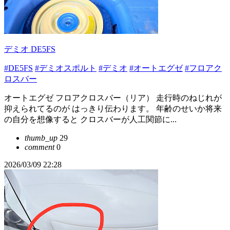
デミオ DE5FS
#DE5FS
#デミオスポルト
#デミオ
#オートエグゼ
#フロアク
ロスバー
オートエグゼ フロアクロスバー（リア） 走行時のねじれが
抑えられてるのが はっきり伝わります。 年齢のせいか将来
の自分を想像すると クロスバーが人工関節に...
thumb_up
29
comment
0
2026/03/09 22:28