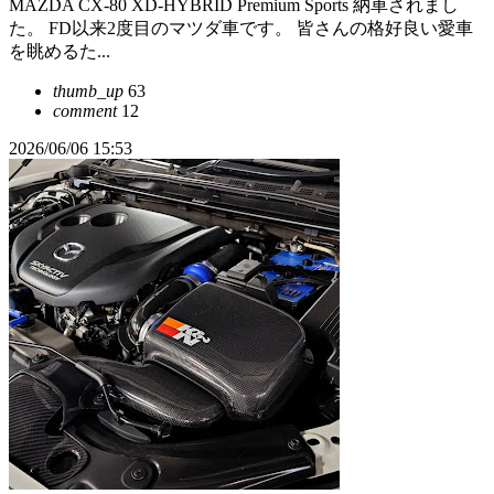
MAZDA CX-80 XD-HYBRID Premium Sports 納車されまし
た。 FD以来2度目のマツダ車です。 皆さんの格好良い愛車
を眺めるた...
thumb_up
63
comment
12
2026/06/06 15:53