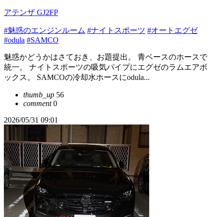
アテンザ GJ2FP
#魅惑のエンジンルーム
#ナイトスポーツ
#オートエグゼ
#odula
#SAMCO
魅惑かどうかはさておき、お題提出。 青ベースのホースで
統一。 ナイトスポーツの吸気パイプにエグゼのラムエアボ
ックス。 SAMCOの冷却水ホースにodula...
thumb_up
56
comment
0
2026/05/31 09:01