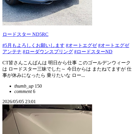
ロードスター ND5RC
#5月もよろしくお願いします
#オートエグゼ
#オートエグゼ
アンテナ
#ローダウンスプリング
#ロードスターND
CT皆さんこんばんは 明日から仕事 このゴールデンウィーク
は ロードスター三昧でした～ 今日からは またねてますが 仕
事が休みになったら 乗りたいな ロー...
thumb_up
150
comment
6
2026/05/05 23:01