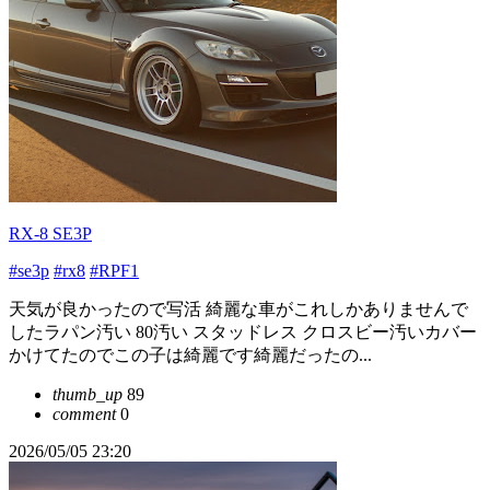
RX-8 SE3P
#se3p
#rx8
#RPF1
天気が良かったので写活 綺麗な車がこれしかありませんで
したラパン汚い 80汚い スタッドレス クロスビー汚いカバー
かけてたのでこの子は綺麗です綺麗だったの...
thumb_up
89
comment
0
2026/05/05 23:20