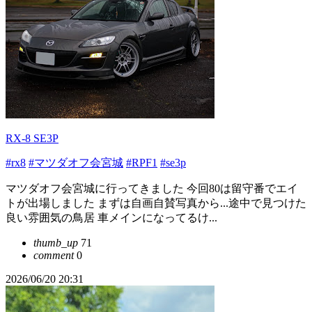
RX-8 SE3P
#rx8
#マツダオフ会宮城
#RPF1
#se3p
マツダオフ会宮城に行ってきました 今回80は留守番でエイ
トが出場しました まずは自画自賛写真から...途中で見つけた
良い雰囲気の鳥居 車メインになってるけ...
thumb_up
71
comment
0
2026/06/20 20:31