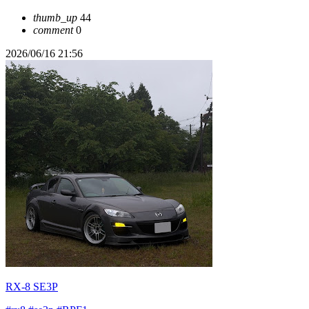
thumb_up
44
comment
0
2026/06/16 21:56
RX-8 SE3P