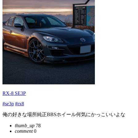
RX-8 SE3P
#se3p
#rx8
俺の好きな場所純正BBSホイール何気にかっこいいよな
thumb_up
78
comment
0