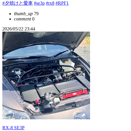
#夕焼けと愛車
#se3p
#rx8
#RPF1
thumb_up
79
comment
0
2026/05/22 23:44
RX-8 SE3P