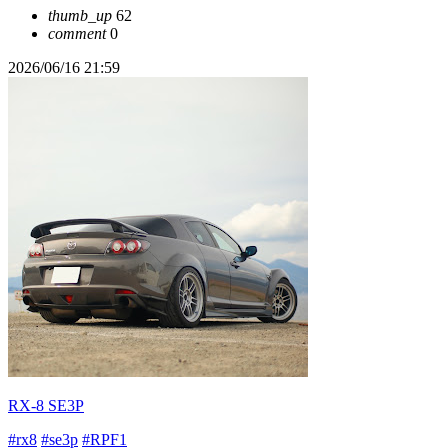
thumb_up
62
comment
0
2026/06/16 21:59
RX-8 SE3P
#rx8
#se3p
#RPF1