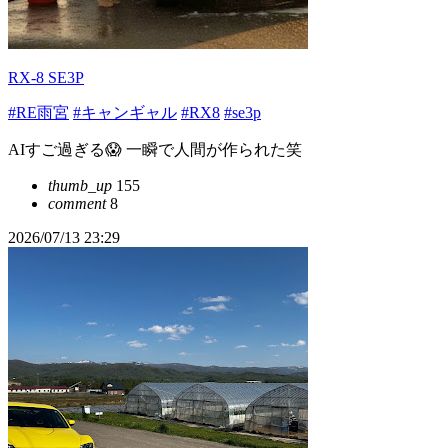
RX-8 SE3P
#RE雨宮
#キャンギャル
#RX8
#se3p
AIすご過ぎる😱 一瞬で人間が作られた笑
thumb_up
155
comment
8
2026/07/13 23:29