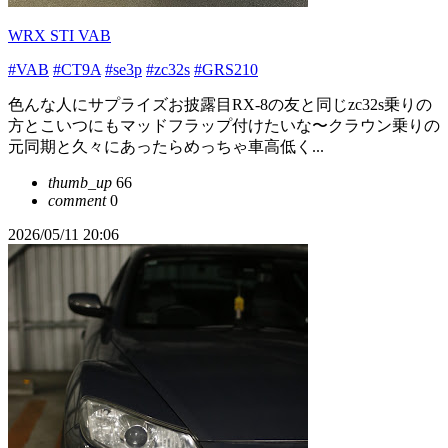
WRX STI VAB
#VAB
#CT9A
#se3p
#zc32s
#GRS210
色んな人にサプライズお披露目RX-8の友と同じzc32s乗りの
方とこいつにもマッドフラップ付けたいな〜クラウン乗りの
元同期と久々にあったらめっちゃ車高低く...
thumb_up
66
comment
0
2026/05/11 20:06