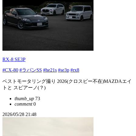
RX-8 SE3P
#CX-80
#ラパンSS
#he21s
#se3p
#rx8
ベストモータリング撮り 2026(クロスビー不在)MAZDAエイ
トと スピアーノ(？)
thumb_up
73
comment
0
2026/05/28 21:48