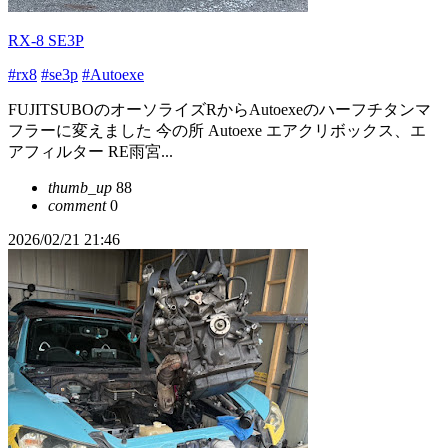
RX-8 SE3P
#rx8
#se3p
#Autoexe
FUJITSUBOのオーソライズRからAutoexeのハーフチタンマ
フラーに変えました 今の所 Autoexe エアクリボックス、エ
アフィルター RE雨宮...
thumb_up
88
comment
0
2026/02/21 21:46