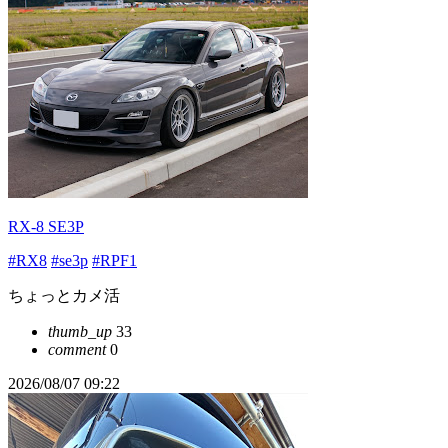
RX-8 SE3P
#RX8
#se3p
#RPF1
ちょっとカメ活
thumb_up
33
comment
0
2026/08/07 09:22