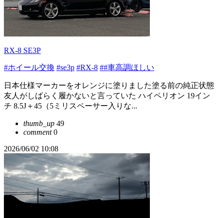
RX-8 SE3P
#ホイール交換
#se3p
#RX-8
##車高調ほしい
日本仕様マーカーをオレンジに塗りました塗る前の純正状態
友人がしばらく履かないと言っていた ハイペリオン 19イン
チ 8.5J＋45（5ミリスペーサー入りな...
thumb_up
49
comment
0
2026/06/02 10:08