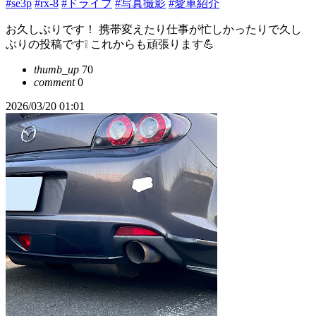
#se3p
#rx-8
#ドライブ
#写真撮影
#愛車紹介
お久しぶりです！ 携帯変えたり仕事が忙しかったりで久し
ぶりの投稿です❕ これからも頑張ります💪
thumb_up
70
comment
0
2026/03/20 01:01