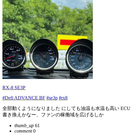
RX-8 SE3P
#Defi ADVANCE BF
#se3p
#rx8
全部動くようになりました にしても油温も水温も高い ECU
書き換えかなー、ファンの稼働域を広げるしか
thumb_up
61
comment
0