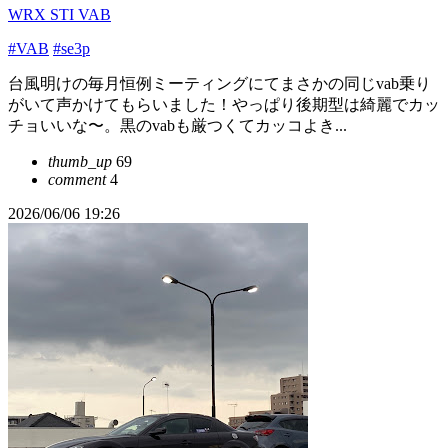
WRX STI VAB
#VAB
#se3p
台風明けの毎月恒例ミーティングにてまさかの同じvab乗り
がいて声かけてもらいました！やっぱり後期型は綺麗でカッ
チョいいな〜。黒のvabも厳つくてカッコよき...
thumb_up
69
comment
4
2026/06/06 19:26