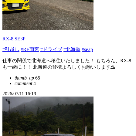
RX-8 SE3P
#引越し
#RE雨宮
#ドライブ
#北海道
#se3p
仕事の関係で北海道へ移住いたしました！ もちろん、RX-8
も一緒に！！ 北海道の皆様よろしくお願いします🙇
thumb_up
65
comment
4
2026/07/11 16:19