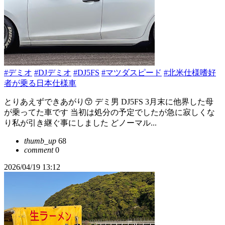
#デミオ
#DJデミオ
#DJ5FS
#マツダスピード
#北米仕様嗜好
者が乗る日本仕様車
とりあえずできあがり😙 デミ男 DJ5FS 3月末に他界した母
が乗ってた車です 当初は処分の予定でしたが急に寂しくな
り私が引き継ぐ事にしました どノーマル...
thumb_up
68
comment
0
2026/04/19 13:12