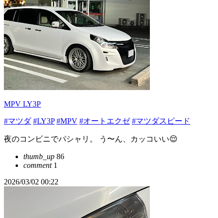
MPV LY3P
#マツダ
#LY3P
#MPV
#オートエクゼ
#マツダスピード
夜のコンビニでパシャリ。 う〜ん、カッコいい😌
thumb_up
86
comment
1
2026/03/02 00:22