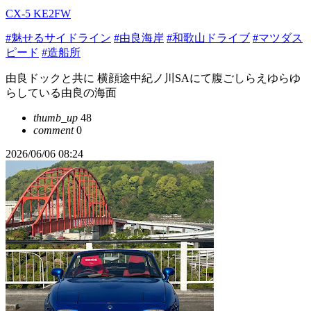
CX-5 KE2FW
#魅せるサイドライン
#由良海岸
#和歌山ドライブ
#マツダス
ピード
#造船所
由良ドックと共に 横顔途中紀ノ川SAにて腹ごしらえゆらゆ
らしている由良の海面
thumb_up
48
comment
0
2026/06/06 08:24