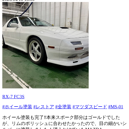
RX-7 FC3S
#ホイール塗装
#レストア
#全塗装
#マツダスピード
#MS-01
ホイール塗装も完了‼︎本来スポーク部分はゴールドでした
が、リムのポリッシュに合わせたかったので、目の細かいシ