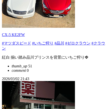
CX-5 KE2FW
#マツダスピード
#いちご狩り
#品川
#ゼロクラウン
#クラウ
ン
紅白 揃い踏み品川プリンスを背景にいちご狩り🍓
thumb_up
51
comment
0
2026/03/02 21:43