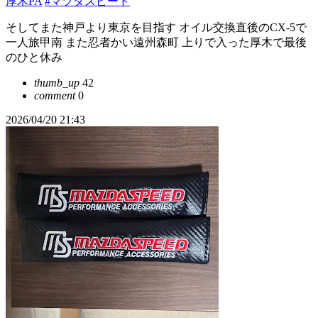
厚木PA
#マツダスピード
そしてまた神戸より東京を目指す オイル交換直後のCX-5で
一人旅甲南 また忍者かい遠州森町 上りで入った厚木で最後
のひと休み
thumb_up
42
comment
0
2026/04/20 21:43