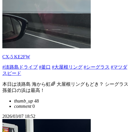
CX-5 KE2FW
#淡路島ドライブ
#釜口
#大屋根リング
#シーグラス
#マツダ
スピード
本日は淡路島 海から虹🌈 大屋根リングもどき？ シーグラス
孫釜口の浜は最高！
thumb_up
48
comment
0
2026/03/07 18:52