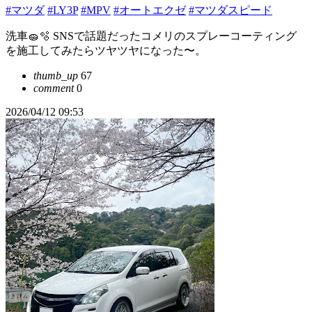
#マツダ
#LY3P
#MPV
#オートエクゼ
#マツダスピード
洗車🧽🫧 SNSで話題だったコメリのスプレーコーティング
を施工してみたらツヤツヤになった〜。
thumb_up
67
comment
0
2026/04/12 09:53