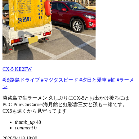
CX-5 KE2FW
#淡路島ドライブ
#マツダスピード
#夕日と愛車
#虹
#ラーメ
ン
淡路島で生ラーメン 久しぶりにCX-5とお出かけ後ろには
PCC PureCarCarrier海月館と虹彩雲三女と孫も一緒です。
CX5も遠くから見守ってます
thumb_up
48
comment
0
2026/04/18 18:00