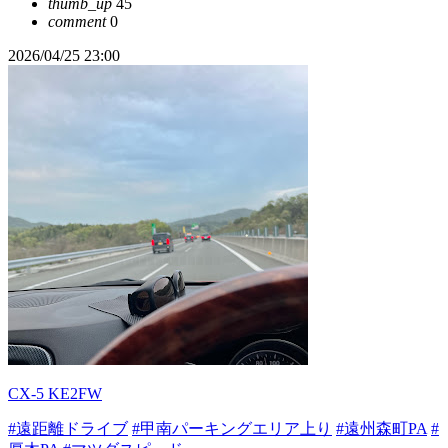
thumb_up
45
comment
0
2026/04/25 23:00
CX-5 KE2FW
#遠距離ドライブ
#甲南パーキングエリア上り
#遠州森町PA
#