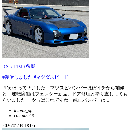
RX-7 FD3S 後期
#復活しました
#マツダスピード
FDかえってきました。マツスピバンパーほぼイチから補修
と、運転席側はフェンダー新品、ドア修理と塗り直ししても
らいました。 やっぱこれですね。純正バンパーは...
thumb_up
111
comment
9
2026/05/09 18:06