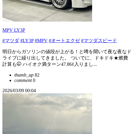
MPV LY3P
#マツダ
#LY3P
#MPV
#オートエクゼ
#マツダスピード
明日からガソリンの値段が上がる！と噂を聞いて夜な夜なド
ライブに繰り出してきました。 ついでに、ドキドキ★燃費
計算も🤭 ハイオク満ターン47.86ℓ入りまし...
thumb_up
82
comment
0
2026/03/09 00:04