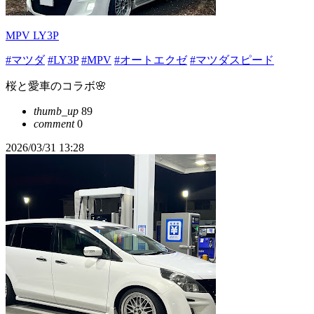
MPV LY3P
#マツダ
#LY3P
#MPV
#オートエクゼ
#マツダスピード
桜と愛車のコラボ🌸
thumb_up
89
comment
0
2026/03/31 13:28