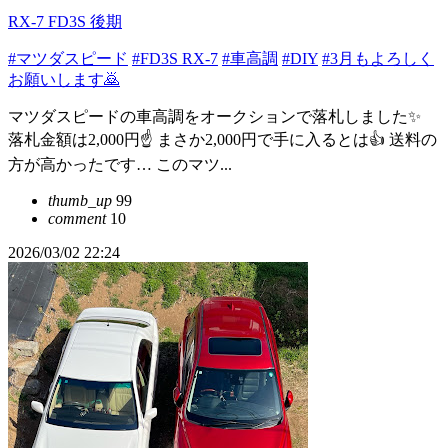
RX-7 FD3S 後期
#マツダスピード
#FD3S RX-7
#車高調
#DIY
#3月もよろしく
お願いします🙇
マツダスピードの車高調をオークションで落札しました✨️
落札金額は2,000円☝️ まさか2,000円で手に入るとは👍 送料の
方が高かったです… このマツ...
thumb_up
99
comment
10
2026/03/02 22:24