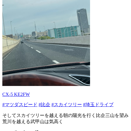
CX-5 KE2FW
#マツダスピード
#比企
#スカイツリー
#埼玉ドライブ
そしてスカイツリーを越える朝の陽光を行く比企三山を望み
荒川を越える武甲山は気高く