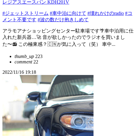
レジアスエースバン KDH201V
#ジェットストリーム
#車中泊に向けて
#壊れかけのradio
#コ
メント不要です
#波の数だけ抱きしめて
アラモアナショッピングセンター駐車場です🌴車中泊用に仕
入れた新兵器…🚀 音が欲しかったのでラジオを買いまし
た〜📻 この極東感？🇨🇳が気に入って（笑） 車中...
thumb_up
223
comment
22
2022/11/16 19:18