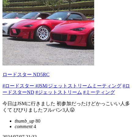
ロードスター ND5RC
#ロードスター
#JSM/ジェットストリームミーティング
#ロ
ードスターND
#ジェットストリーム
#ミーティング
今日はJSMに行きました 初参加だったけどかっこいい人多
くて びびりましたフルバン3人😛
thumb_up
80
comment
4
2024/07/07 21:32