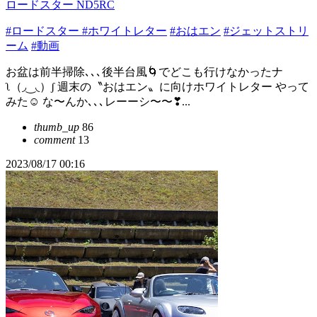
ロードスター ND5RC
#ロードスター
#ホワイトレター
#おはエン
#ジェットストリ
ーム
#動画
お盆は前半掃除､､､後半台風🌀でどこも行けなかったナ
ʅ（◞‿◟）ʃ 週末の〝おはエン〟に向けホワイトレター やって
みた☺️ な〜んか､､､レーーシ〜〜❣...
thumb_up
86
comment
13
2023/08/17 00:16