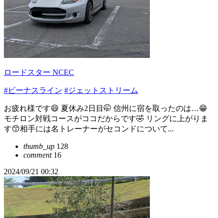
ロードスター NCEC
#ビーナスライン
#ジェットストリーム
お疲れ様です😄 夏休み2日目🤭 信州に宿を取ったのは…😁
モチロン対戦コースがココだからです🤣 リングに上がりま
す😙相手には名トレーナーがセコンドについて...
thumb_up
128
comment
16
2024/09/21 00:32