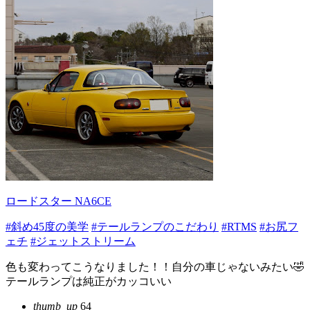
ロードスター NA6CE
#斜め45度の美学
#テールランプのこだわり
#RTMS
#お尻フ
ェチ
#ジェットストリーム
色も変わってこうなりました！！自分の車じゃないみたい🤣
テールランプは純正がカッコいい
thumb_up
64