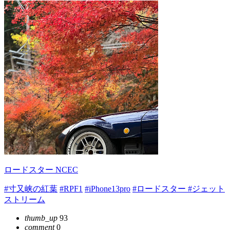
ロードスター NCEC
#寸又峡の紅葉
#RPF1
#iPhone13pro
#ロードスター
#ジェット
ストリーム
thumb_up
93
comment
0