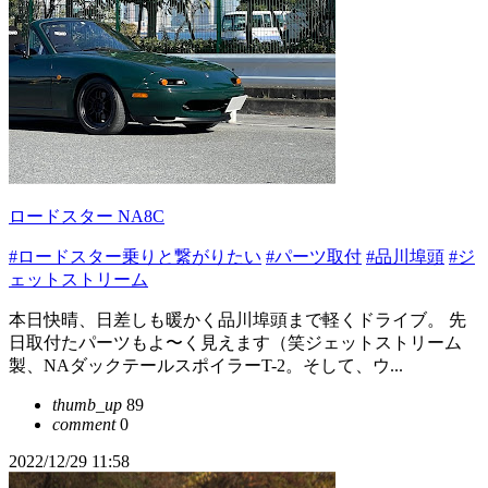
ロードスター NA8C
#ロードスター乗りと繋がりたい
#パーツ取付
#品川埠頭
#ジ
ェットストリーム
本日快晴、日差しも暖かく品川埠頭まで軽くドライブ。 先
日取付たパーツもよ〜く見えます（笑ジェットストリーム
製、NAダックテールスポイラーT-2。そして、ウ...
thumb_up
89
comment
0
2022/12/29 11:58