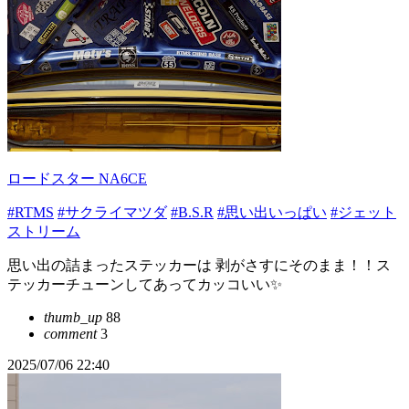
ロードスター NA6CE
#RTMS
#サクライマツダ
#B.S.R
#思い出いっぱい
#ジェット
ストリーム
思い出の詰まったステッカーは 剥がさすにそのまま！！ス
テッカーチューンしてあってカッコいい✨
thumb_up
88
comment
3
2025/07/06 22:40