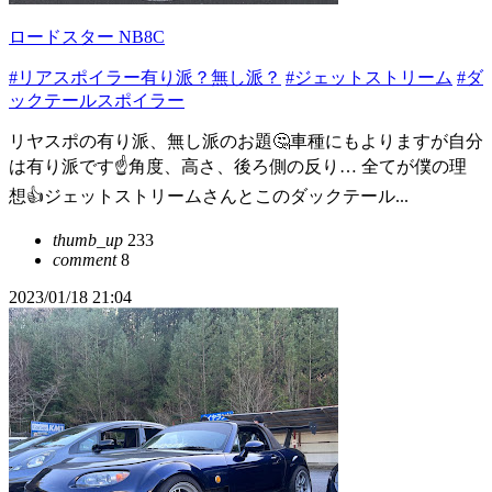
ロードスター NB8C
#リアスポイラー有り派？無し派？
#ジェットストリーム
#ダ
ックテールスポイラー
リヤスポの有り派、無し派のお題🤔車種にもよりますが自分
は有り派です☝️角度、高さ、後ろ側の反り… 全てが僕の理
想👍ジェットストリームさんとこのダックテール...
thumb_up
233
comment
8
2023/01/18 21:04