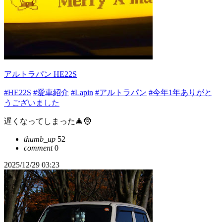
アルトラパン HE22S
#HE22S
#愛車紹介
#Lapin
#アルトラパン
#今年1年ありがと
うございました
遅くなってしまった🎄🤶
thumb_up
52
comment
0
2025/12/29 03:23