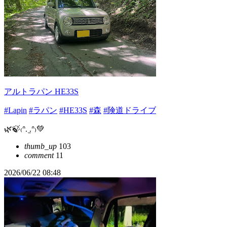
アルトラパン HE33S
#Lapin
#ラパン
#HE33S
#森
#険道ドライブ
🌿🍃₍ᐢ. ̫.ᐢ₎💚
thumb_up
103
comment
11
2026/06/22 08:48