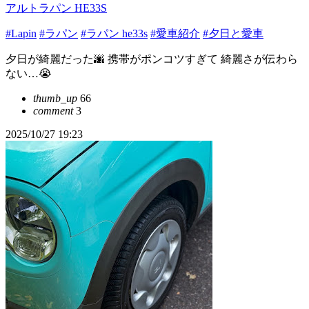
アルトラパン HE33S
#Lapin
#ラパン
#ラパン he33s
#愛車紹介
#夕日と愛車
夕日が綺麗だった🌆 携帯がポンコツすぎて 綺麗さが伝わら
ない…😭
thumb_up
66
comment
3
2025/10/27 19:23