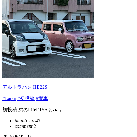
アルトラパン HE22S
#Lapin
#初投稿
#愛車
初投稿 弟のLifeDIVAと🚗³₃
thumb_up
45
comment
2
2026/06/05 19:11