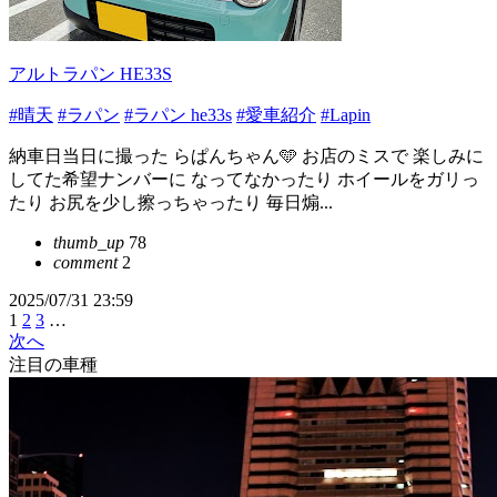
アルトラパン HE33S
#晴天
#ラパン
#ラパン he33s
#愛車紹介
#Lapin
納車日当日に撮った らぱんちゃん️🩵 お店のミスで 楽しみに
してた希望ナンバーに なってなかったり ホイールをガリっ
たり お尻を少し擦っちゃったり 毎日煽...
thumb_up
78
comment
2
2025/07/31 23:59
1
2
3
…
次へ
注目の車種