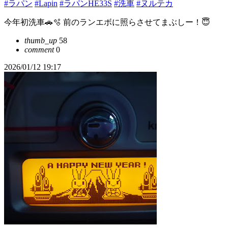
#ラパン
#Lapin
#ラパンHE33S
#洗車
#ヌルテカ
今年初洗車🚗🫧 前のランエボに照らさせてまぶしー！😇
thumb_up
58
comment
0
2026/01/12 19:17