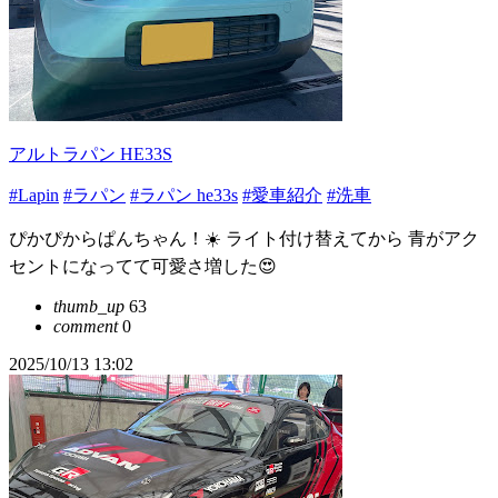
アルトラパン HE33S
#Lapin
#ラパン
#ラパン he33s
#愛車紹介
#洗車
ぴかぴからぱんちゃん！☀️ ライト付け替えてから 青がアク
セントになってて可愛さ増した😍
thumb_up
63
comment
0
2025/10/13 13:02