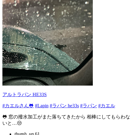
アルトラパン HE33S
#カエルさん🐸
#Lapin
#ラパン he33s
#ラパン
#カエル
🐸 窓の撥水加工がまた落ちてきたから 相棒にしてもらわな
いと…😒
thumb_up
61