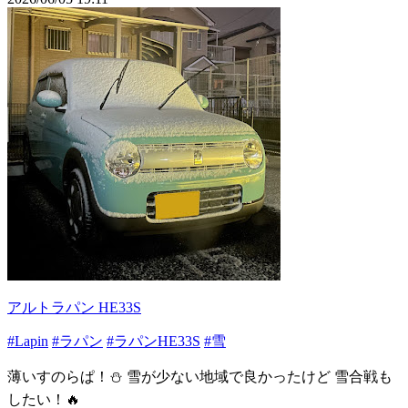
アルトラパン HE33S
#Lapin
#ラパン
#ラパンHE33S
#雪
薄いすのらぱ！⛄️ 雪が少ない地域で良かったけど 雪合戦も
したい！🔥