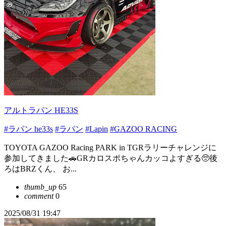
アルトラパン HE33S
#ラパン he33s
#ラパン
#Lapin
#GAZOO RACING
TOYOTA GAZOO Racing PARK in TGRラリーチャレンジに
参加してきました🚗GRカロスポちゃんカッコよすぎる🥺後
ろはBRZくん、 お...
thumb_up
65
comment
0
2025/08/31 19:47