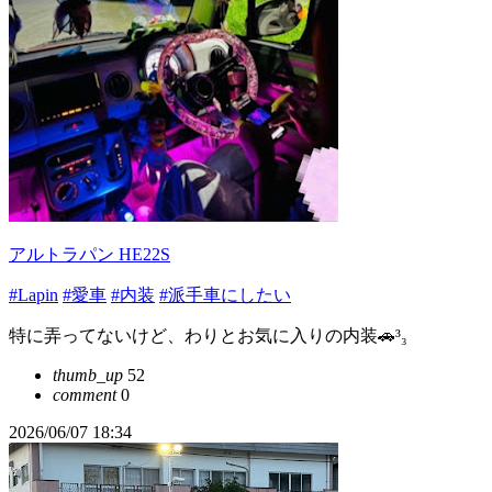
アルトラパン HE22S
#Lapin
#愛車
#内装
#派手車にしたい
特に弄ってないけど、わりとお気に入りの内装🚗³₃
thumb_up
52
comment
0
2026/06/07 18:34