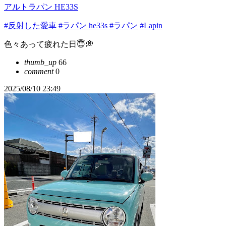
アルトラパン HE33S
#反射した愛車
#ラパン he33s
#ラパン
#Lapin
色々あって疲れた日😇💭
thumb_up
66
comment
0
2025/08/10 23:49