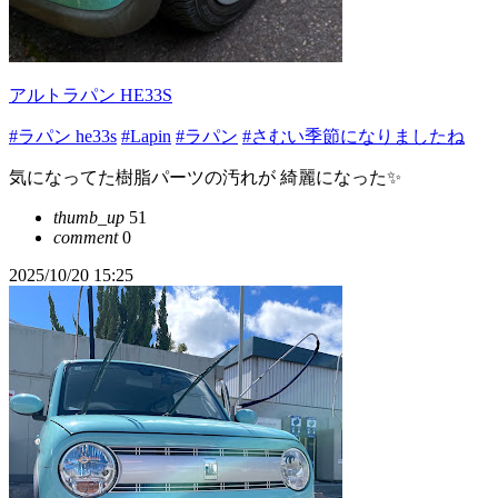
アルトラパン HE33S
#ラパン he33s
#Lapin
#ラパン
#さむい季節になりましたね
気になってた樹脂パーツの汚れが 綺麗になった✨
thumb_up
51
comment
0
2025/10/20 15:25