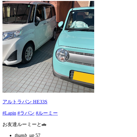
アルトラパン HE33S
#Lapin
#ラパン
#ルーミー
お友達ルーミーと🚗
thumb_up
57