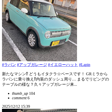
#ラパン
#アップガレージ
#イエローハット
#Lapin
新たなマシン⁉️ どうもイタクラ☆ベースです！ GRミラから
ラパンに乗り換え⁉️内装のダッシュ周り… まるでリビングの
テーブルの様な？久々アップガレージ来...
thumb_up
104
comment
6
2025/12/12 15:39