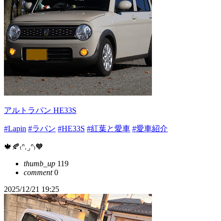
アルトラパン HE33S
#Lapin
#ラパン
#HE33S
#紅葉と愛車
#愛車紹介
🍁🍂₍ᐢ. ̫.ᐢ₎🧡
thumb_up
119
comment
0
2025/12/21 19:25