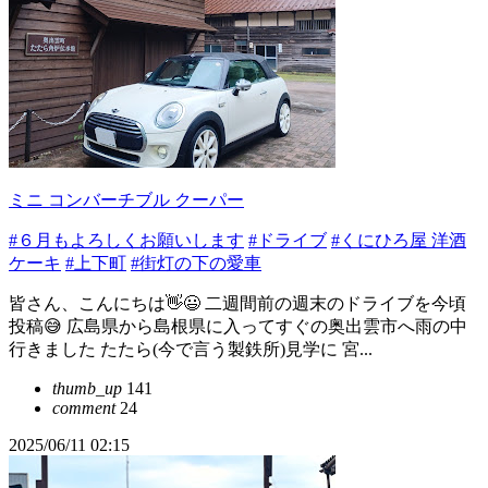
ミニ コンバーチブル クーパー
#６月もよろしくお願いします
#ドライブ
#くにひろ屋 洋酒
ケーキ
#上下町
#街灯の下の愛車
皆さん、こんにちは👋😃 二週間前の週末のドライブを今頃
投稿😅 広島県から島根県に入ってすぐの奥出雲市へ雨の中
行きました たたら(今で言う製鉄所)見学に 宮...
thumb_up
141
comment
24
2025/06/11 02:15