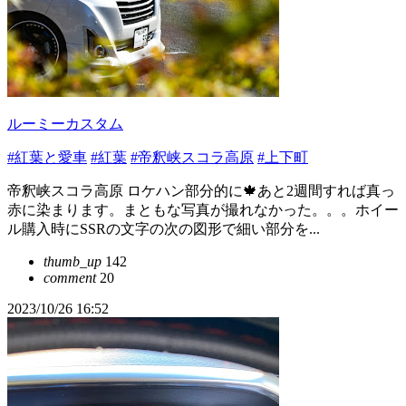
ルーミーカスタム
#紅葉と愛車
#紅葉
#帝釈峡スコラ高原
#上下町
帝釈峡スコラ高原 ロケハン部分的に🍁あと2週間すれば真っ
赤に染まります。まともな写真が撮れなかった。。。ホイー
ル購入時にSSRの文字の次の図形で細い部分を...
thumb_up
142
comment
20
2023/10/26 16:52