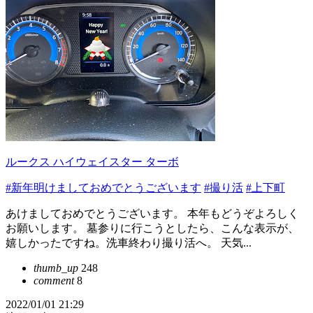
ルークス ハイウェイスター ターボ
#新年明けましておめでとうございます
#撮り活
#上下町
あけましておめでとうございます。 本年もどうぞよろしく
お願いします。 墓参りに行こうとしたら、こんな表示が、
嬉しかったですね。洗車終わり撮り活へ。 天気...
thumb_up
248
comment
8
2022/01/01 21:29