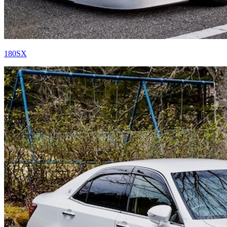
180SX