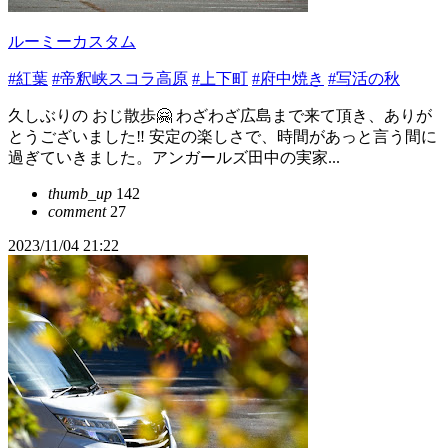
ルーミーカスタム
#紅葉
#帝釈峡スコラ高原
#上下町
#府中焼き
#写活の秋
久しぶりの おじ散歩🤗 わざわざ広島まで来て頂き、ありが
とうございました‼️ 安定の楽しさで、時間があっと言う間に
過ぎていきました。アンガールズ田中の実家...
thumb_up
142
comment
27
2023/11/04 21:22