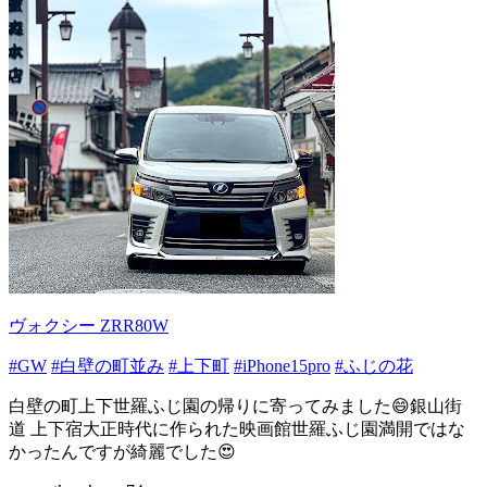
ヴォクシー ZRR80W
#GW
#白壁の町並み
#上下町
#iPhone15pro
#ふじの花
白壁の町上下世羅ふじ園の帰りに寄ってみました😄銀山街
道 上下宿大正時代に作られた映画館世羅ふじ園満開ではな
かったんですが綺麗でした😍