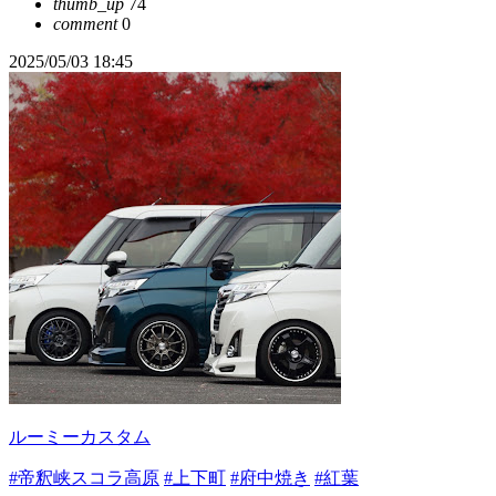
thumb_up
74
comment
0
2025/05/03 18:45
ルーミーカスタム
#帝釈峡スコラ高原
#上下町
#府中焼き
#紅葉