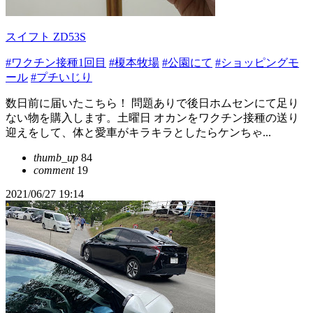
スイフト ZD53S
#ワクチン接種1回目
#榎本牧場
#公園にて
#ショッピングモ
ール
#プチいじり
数日前に届いたこちら！ 問題ありで後日ホムセンにて足り
ない物を購入します。土曜日 オカンをワクチン接種の送り
迎えをして、体と愛車がキラキラとしたらケンちゃ...
thumb_up
84
comment
19
2021/06/27 19:14