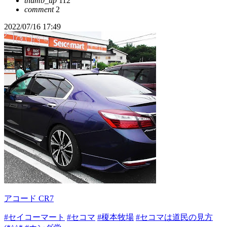
thumb_up
112
comment
2
2022/07/16 17:49
アコード CR7
#セイコーマート
#セコマ
#榎本牧場
#セコマは道民の見方