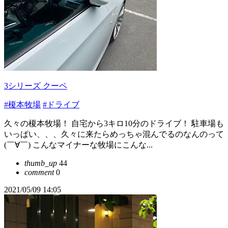
3シリーズ クーペ
#榎本牧場
#ドライブ
久々の榎本牧場！ 自宅から3キロ10分のドライブ！ 駐車場も
いっぱい、、、久々に来たらめっちゃ混んでるのなんのって
(￣∀￣) こんなマイナーな牧場にこんな...
thumb_up
44
comment
0
2021/05/09 14:05