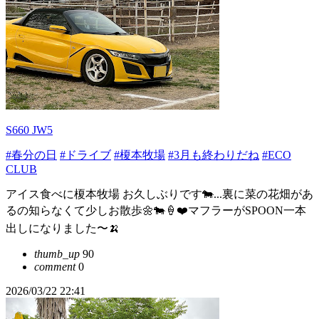
S660 JW5
#春分の日
#ドライブ
#榎本牧場
#3月も終わりだね
#ECO
CLUB
アイス食べに榎本牧場 お久しぶりです🐄...裏に菜の花畑があ
るの知らなくて少しお散歩🌼🐄🍦❤️マフラーがSPOON一本
出しになりました〜🍌
thumb_up
90
comment
0
2026/03/22 22:41