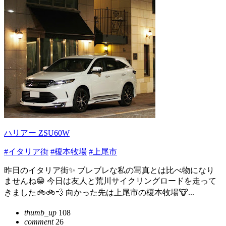
ハリアー ZSU60W
#イタリア街
#榎本牧場
#上尾市
昨日のイタリア街✨ ブレブレな私の写真とは比べ物になり
ませんね😁 今日は友人と荒川サイクリングロードを走って
きました🚲🚲💨 向かった先は上尾市の榎本牧場🐮...
thumb_up
108
comment
26