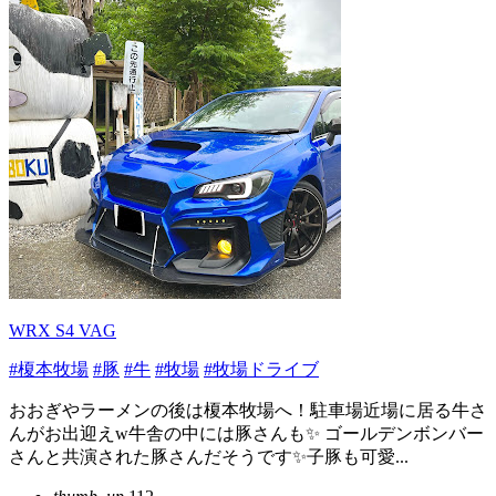
WRX S4 VAG
#榎本牧場
#豚
#牛
#牧場
#牧場ドライブ
おおぎやラーメンの後は榎本牧場へ！駐車場近場に居る牛さ
んがお出迎えw牛舎の中には豚さんも✨ ゴールデンボンバー
さんと共演された豚さんだそうです✨子豚も可愛...