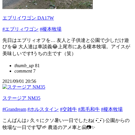
エブリイワゴン DA17W
#エブリィワゴン
#榎本牧場
先日はエブリィオフを… 友人と子供達と公園で少しだけ遊
びを😀 大人達は車談義😂上尾市にある榎本牧場。アイスが
美味しいです❗️うちの主です（笑）
thumb_up
81
comment
7
2021/09/01 20:56
ステージア NM35
#Grandream
#ホルスタイン
#交雑牛
#黒毛和牛
#榎本牧場
こんばんは♪ 久々にクソ暑い一日でしたね( •̅_•̅ ) 公園からの
牧場な一日です🐮🌱 農道のアメ車と🤗📷✨