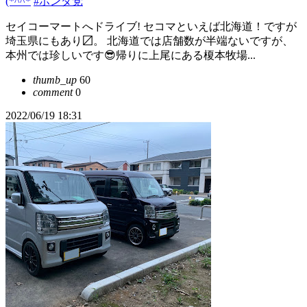
(*^^*
#ホンダ党
セイコーマートへドライブ! セコマといえば北海道！ですが
埼玉県にもあり〼。 北海道では店舗数が半端ないですが、
本州では珍しいです😎帰りに上尾にある榎本牧場...
thumb_up
60
comment
0
2022/06/19 18:31