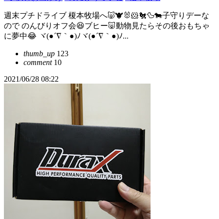
週末プチドライブ 榎本牧場へ🐷🐮🐰🐹🐔🦆🐄子守りデーな
ので のんびりオフ会😆ブヒー🐷動物見たらその後おもちゃ
に夢中😂 ヾ(●´∇｀●)ﾉヾ(●´∇｀●)ﾉ...
thumb_up
123
comment
10
2021/06/28 08:22