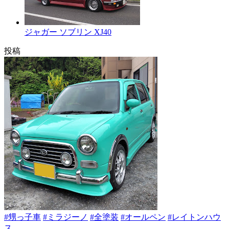
ジャガー ソブリン XJ40
投稿
#甥っ子車
#ミラジーノ
#全塗装
#オールペン
#レイトンハウ
ス