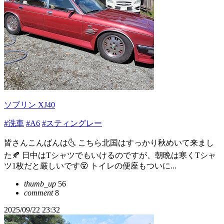
ソブリン XJ40
#洗車
#A6
#スティングレー
皆さんこんばんは🌜 こちら北国はすっかり秋めいて来まし
た🍂 日中はTシャツでもいけるのですが、朝晩は寒くTシャ
ツ1枚だと厳しいです😵 トイレの便座もついに...
thumb_up
56
comment
8
2025/09/22 23:32