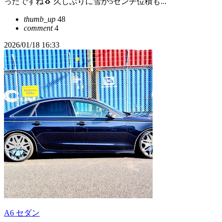
ったですね🐧 久しぶりに雪が5センチ位積も...
thumb_up
48
comment
4
2026/01/18 16:33
A6 セダン