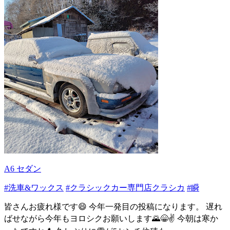
A6 セダン
#洗車&ワックス
#クラシックカー専門店クラシカ
#瞬
皆さんお疲れ様です😄 今年一発目の投稿になります。 遅れ
ばせながら今年もヨロシクお願いします🌄😁✌️ 今朝は寒か