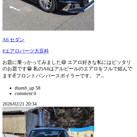
A6 セダン
#エアロパーツ大百科
お題に乗っかってみました😄 エアロ好きな私にはピッタリ
のお題です😁 私のA6はアルピールのエアロをフルで組んで
ます✌️フロントバンパースポイラーです。 ア...
thumb_up
58
comment
0
2026/02/21 20:34