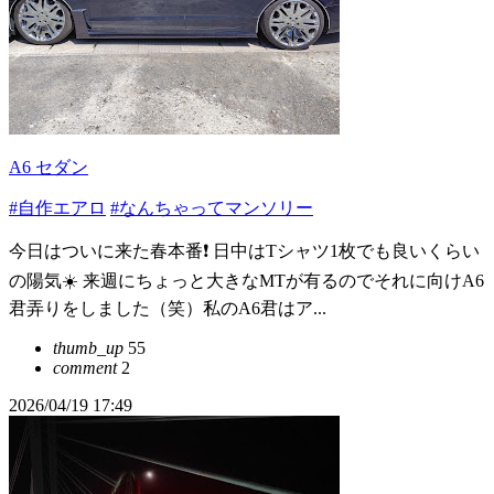
A6 セダン
#自作エアロ
#なんちゃってマンソリー
今日はついに来た春本番❗ 日中はTシャツ1枚でも良いくらい
の陽気☀️ 来週にちょっと大きなMTが有るのでそれに向けA6
君弄りをしました（笑）私のA6君はア...
thumb_up
55
comment
2
2026/04/19 17:49