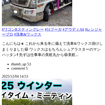
#ワゴンRスティングレー
#51フーガ
#アウディA6
#レンジャ
ープロ
#洗車&ワックス
こんにちは☀️ これから来る冬に備えて洗車&ワックス掛けし
まくりました😄 ワックスはもちろんシュアラスターのマン
ハッタン❗ 先ずは仕事車の美粧丸から😄美粧...
thumb_up
53
comment
5
2025/12/04 14:53