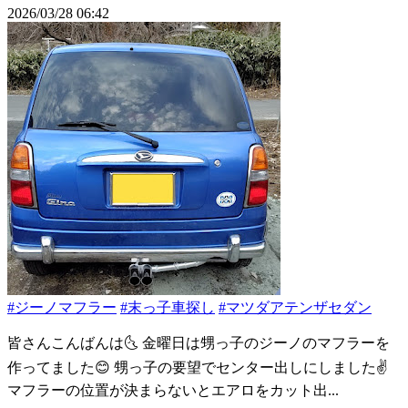
2026/03/28 06:42
#ジーノマフラー
#末っ子車探し
#マツダアテンザセダン
皆さんこんばんは🌜 金曜日は甥っ子のジーノのマフラーを
作ってました😊 甥っ子の要望でセンター出しにしました✌️
マフラーの位置が決まらないとエアロをカット出...