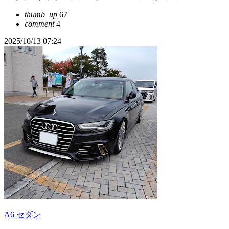
thumb_up
67
comment
4
2025/10/13 07:24
A6 セダン