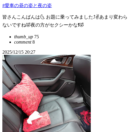
#愛車の昼の姿と夜の姿
皆さんこんばんは🌜 お題に乗ってみました⤴️✌️あまり変わら
ないですね🤣夜の方がセクシーかな❗🤣
thumb_up
75
comment
8
2025/12/15 20:27