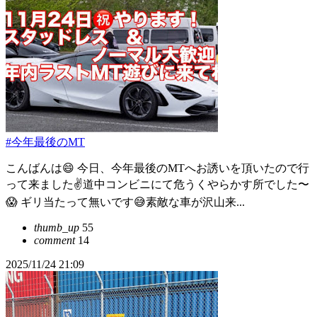
#今年最後のMT
こんばんは😄 今日、今年最後のMTへお誘いを頂いたので行
って来ました✌️道中コンビニにて危うくやらかす所でした〜
😱 ギリ当たって無いです😅素敵な車が沢山来...
thumb_up
55
comment
14
2025/11/24 21:09