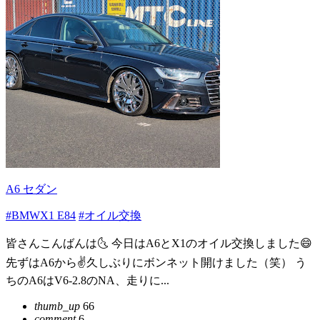
A6 セダン
#BMWX1 E84
#オイル交換
皆さんこんばんは🌜 今日はA6とX1のオイル交換しました😄
先ずはA6から✌️久しぶりにボンネット開けました（笑） う
ちのA6はV6-2.8のNA、走りに...
thumb_up
66
comment
6