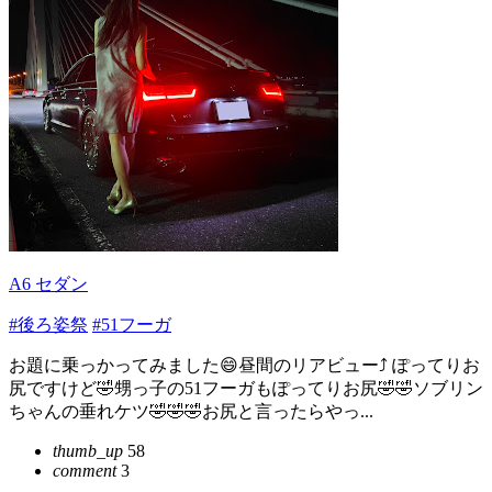
A6 セダン
#後ろ姿祭
#51フーガ
お題に乗っかってみました😄昼間のリアビュー⤴️ ぽってりお
尻ですけど🤣甥っ子の51フーガもぽってりお尻🤣🤣ソブリン
ちゃんの垂れケツ🤣🤣🤣お尻と言ったらやっ...
thumb_up
58
comment
3