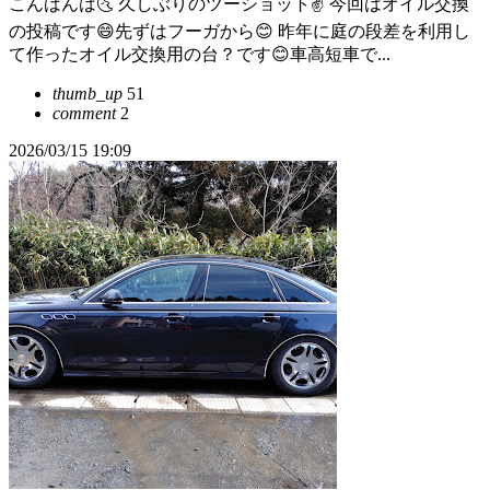
こんばんは🌜 久しぶりのツーショット✌️ 今回はオイル交換
の投稿です😄先ずはフーガから😊 昨年に庭の段差を利用し
て作ったオイル交換用の台？です😊車高短車で...
thumb_up
51
comment
2
2026/03/15 19:09