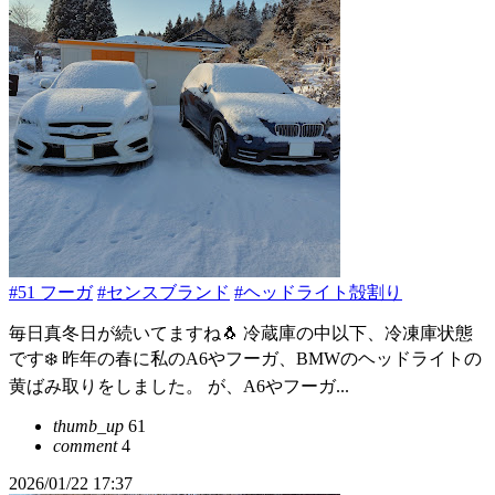
#51 フーガ
#センスブランド
#ヘッドライト殻割り
毎日真冬日が続いてますね🐧 冷蔵庫の中以下、冷凍庫状態
です❄️ 昨年の春に私のA6やフーガ、BMWのヘッドライトの
黄ばみ取りをしました。 が、A6やフーガ...
thumb_up
61
comment
4
2026/01/22 17:37