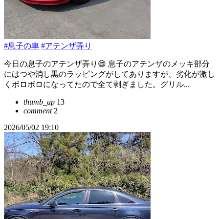
#息子の車
#アテンザ弄り
今日の息子のアテンザ弄り😄 息子のアテンザのメッキ部分
にはつや消し黒のラッピングがしてありますが、劣化が激し
くボロボロになってたので全て剥ぎました。グリル...
thumb_up
13
comment
2
2026/05/02 19:10