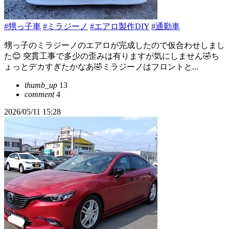
#甥っ子車
#ミラジーノ
#エアロ製作DIY
#通勤車
甥っ子のミラジーノのエアロが完成したので仮合わせしまし
た😊 突貫工事で多少の歪みは有りますが気にしません🤣ち
ょっとデカすぎたかなあ🤣ミラジーノはフロントと...
thumb_up
13
comment
4
2026/05/11 15:28