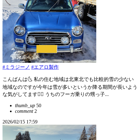
#ミラジーノ
#エアロ製作
こんばんは🌜 私の住む地域は北東北でも比較的雪の少ない
地域なのですが今年は雪が多いというか降る期間が長いよう
な気がしてます😮‍💨 うちのフーガ乗りの甥っ子...
thumb_up
50
comment
2
2026/02/15 17:59