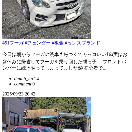
#51フーガ
#フェンダー
#板金
#センスブランド
今日は朝からフーガの洗車🚿厳つくてカッコいい⤴️👍実はお
盆休みに帰省してフーガを乗り回した甥っ子！ フロントバ
ンパーに続きやってしまってました😱 初心者で...
thumb_up
54
comment
0
2025/09/23 20:42