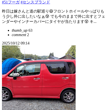
#51フーガ
#センスブランド
昨日は嫁さんと道の駅巡り😄フロントホイールやっぱりも
う少し外に出したいなぁ😰 でも今のままで外に出すとフェ
ンダーやインナーカバーにタイヤが当たります😵 キ...
thumb_up
63
comment
2
2025/10/12 09:14