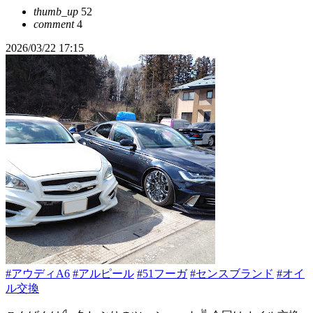
thumb_up
52
comment
4
2026/03/22 17:15
#アウディA6
#アルピール
#51フーガ
#センスブランド
#オイ
ル交換