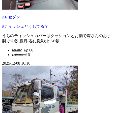
A6 セダン
#ティッシュどうしてる？
うちのティッシュカバーはクッションとお揃で嫁さんのお手
製です😄 朧月(春に撮影)とA6😁
thumb_up
60
comment
6
2025/12/08 16:16