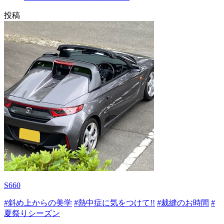
投稿
S660
#斜め上からの美学
#熱中症に気をつけて!!
#裁縫のお時間
#
夏祭りシーズン