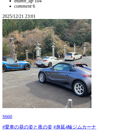
thumb_up
104
comment
6
2025/12/21 23:01
S660
#愛車の昼の姿と夜の姿
#身延4輪ジムカーナ