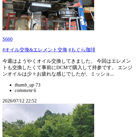
S660
#オイル交換&エレメント交換
#もぐら珈琲
今週はようやくオイル交換してきました。 今回はエレメン
トも交換したくて事前にDCMで購入して持参です。 エンジ
ンオイルは少々お疲れな感じでしたが、ミッショ...
thumb_up
73
comment
6
2026/07/12 22:52