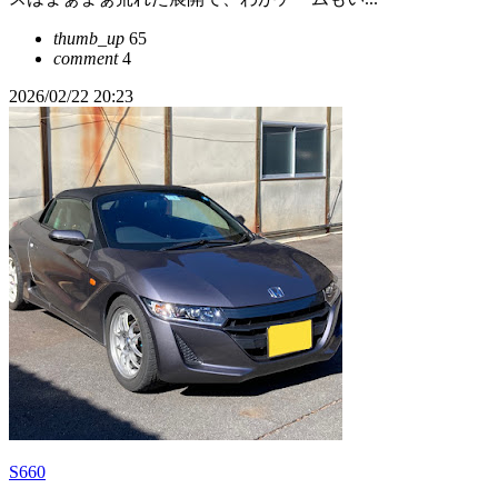
thumb_up
65
comment
4
2026/02/22 20:23
S660