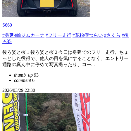
S660
#身延4輪ジムカーナ
#フリー走行
#花粉症つらい
#さくら
#後
ろ姿
後ろ姿と桜 1 後ろ姿と桜 2 今日は身延でのフリー走行。ちょ
っとした役得で、他人の目を気にすることなく、エントリー
通路の真ん中に停めて写真撮ったり、コー...
thumb_up
93
comment
6
2026/03/29 22:30