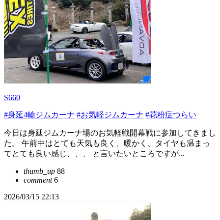
S660
#身延4輪ジムカーナ
#お気軽ジムカーナ
#花粉症つらい
今日は身延ジムカーナ場のお気軽戦開幕戦に参加してきまし
た。 午前中はとても天気も良く、暖かく、タイヤも温まっ
てとても良い感じ、、、 と言いたいところですが...
thumb_up
88
comment
6
2026/03/15 22:13