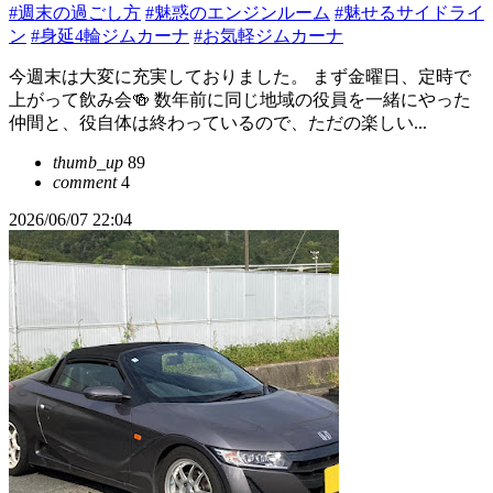
#週末の過ごし方
#魅惑のエンジンルーム
#魅せるサイドライ
ン
#身延4輪ジムカーナ
#お気軽ジムカーナ
今週末は大変に充実しておりました。 まず金曜日、定時で
上がって飲み会🍻 数年前に同じ地域の役員を一緒にやった
仲間と、役自体は終わっているので、ただの楽しい...
thumb_up
89
comment
4
2026/06/07 22:04