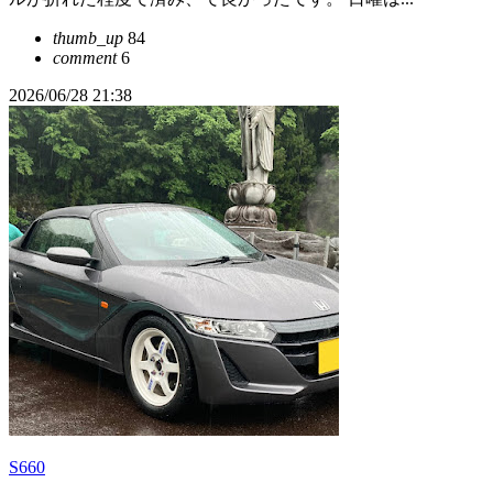
thumb_up
84
comment
6
2026/06/28 21:38
S660