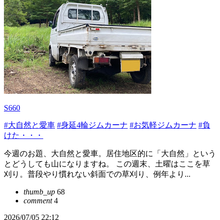
S660
#大自然と愛車
#身延4輪ジムカーナ
#お気軽ジムカーナ
#負
けた・・・
今週のお題、大自然と愛車。居住地区的に「大自然」という
とどうしても山になりますね。 この週末、土曜はここを草
刈り。普段やり慣れない斜面での草刈り、例年より...
thumb_up
68
comment
4
2026/07/05 22:12