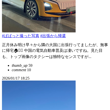
#ぱぱっと撮った写真
#出張から帰還
正月休み明け早々から隣の大国に出張行ってましたが、無事
に帰宅🏠😮‍💨 中国の電気自動車普及は凄いですね。見た目
も、トップ画像のタクシーは独特なセンスですが...
thumb_up
59
comment
10
2026/01/17 18:25