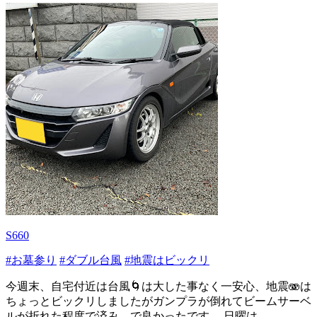
S660
#お墓参り
#ダブル台風
#地震はビックリ
今週末、自宅付近は台風🌀は大した事なく一安心、地震🫨は
ちょっとビックリしましたがガンプラが倒れてビームサーベ
ルが折れた程度で済み、で良かったです。 日曜は...