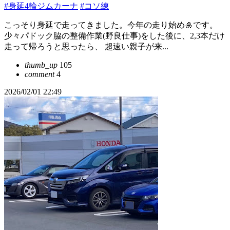
#身延4輪ジムカーナ
#コソ練
こっそり身延で走ってきました。今年の走り始め🎍です。
少々パドック脇の整備作業(野良仕事)をした後に、2,3本だけ
走って帰ろうと思ったら、 超速い親子が来...
thumb_up
105
comment
4
2026/02/01 22:49