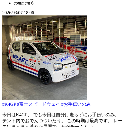
comment
6
2026/03/07 18:06
#K4GP
#富士スピードウェイ
#お手伝いのみ
今日はK4GP、 でも今回は自分は走らずにお手伝いのみ。
テント内でおでんつついたり。 この時期は最高です。 レー
スはまぁまぁ荒れた展開で、わがチームもい...