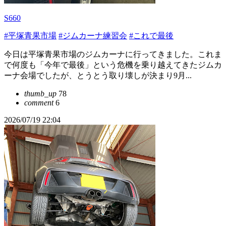
S660
#平塚青果市場
#ジムカーナ練習会
#これで最後
今日は平塚青果市場のジムカーナに行ってきました。これま
で何度も「今年で最後」という危機を乗り越えてきたジムカ
ーナ会場でしたが、とうとう取り壊しが決まり9月...
thumb_up
78
comment
6
2026/07/19 22:04