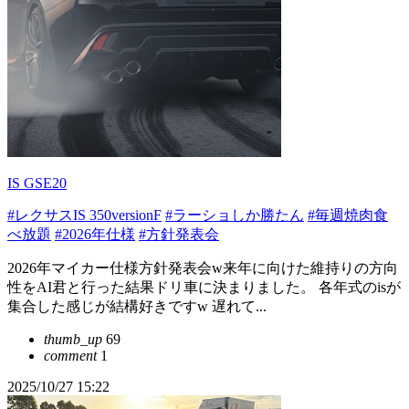
IS GSE20
#レクサスIS 350versionF
#ラーショしか勝たん
#毎週焼肉食
べ放題
#2026年仕様
#方針発表会
2026年マイカー仕様方針発表会w来年に向けた維持りの方向
性をAI君と行った結果ドリ車に決まりました。 各年式のisが
集合した感じが結構好きですw 遅れて...
thumb_up
69
comment
1
2025/10/27 15:22