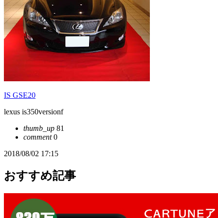
IS GSE20
lexus is350versionf
thumb_up
81
comment
0
2018/08/02 17:15
おすすめ記事