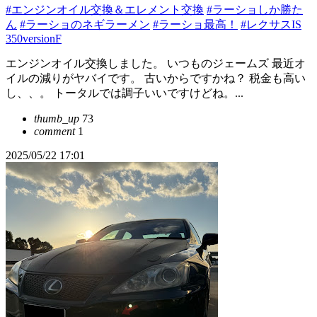
#エンジンオイル交換＆エレメント交換
#ラーショしか勝た
ん
#ラーショのネギラーメン
#ラーショ最高！
#レクサスIS
350versionF
エンジンオイル交換しました。 いつものジェームズ 最近オ
イルの減りがヤバイです。 古いからですかね？ 税金も高い
し、、。 トータルでは調子いいですけどね。...
thumb_up
73
comment
1
2025/05/22 17:01