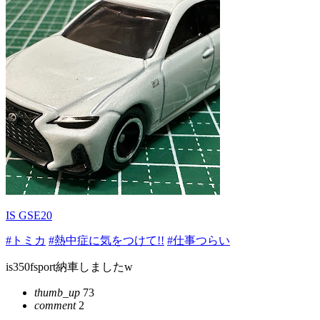
IS GSE20
#トミカ
#熱中症に気をつけて!!
#仕事つらい
is350fsport納車しましたw
thumb_up
73
comment
2