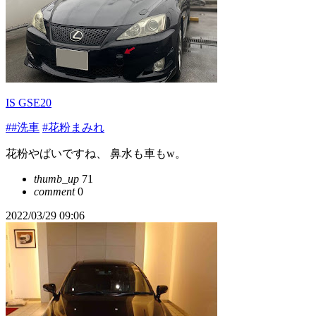
IS GSE20
##洗車
#花粉まみれ
花粉やばいですね、 鼻水も車もw。
thumb_up
71
comment
0
2022/03/29 09:06