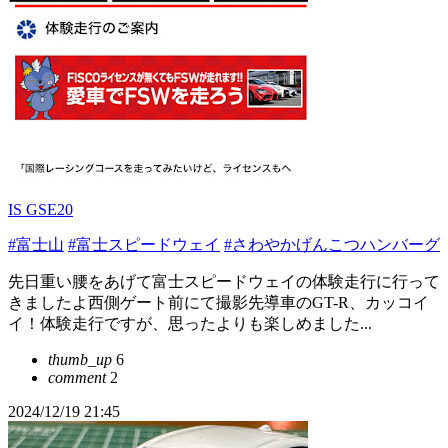
IS GSE20
#富士山
#富士スピードウェイ
#さわやかげんこつハンバーグ
先日重い腰をあげて富士スピードウェイの体験走行に行って
きましたよ西側ゲート前にて撮影先導車のGT-R、カッコイ
イ！体験走行ですが、思ったよりも楽しめました...
thumb_up
6
comment
2
2024/12/19 21:45