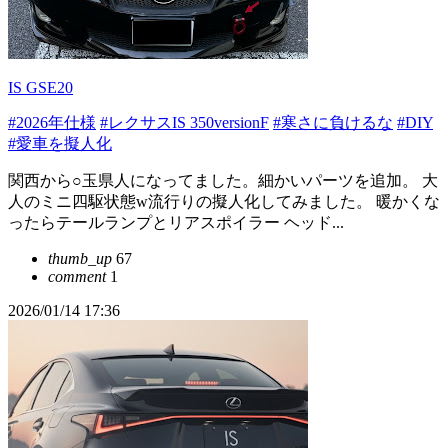
IS GSE20
#2026年仕様
#レクサスIS 350versionF
#寒さに負けるな
#DIY
#愛車を擬人化
関西から○玉県人になってました。細かいパーツを追加。 大
人のミニ四駆状態w流行りの擬人化してみました。 暖かくな
ったらテールランプとリアスポイラー ヘッド...
thumb_up
67
comment
1
2026/01/14 17:36