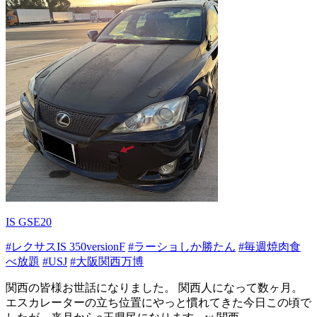
IS GSE20
#レクサスIS 350versionF
#ラーショしか勝たん
#毎週焼肉食
べ放題
#USJ
#大阪関西万博
関西の皆様お世話になりました。 関西人になって数ヶ月。
エスカレーターの立ち位置にやっと慣れてきた今日この頃で