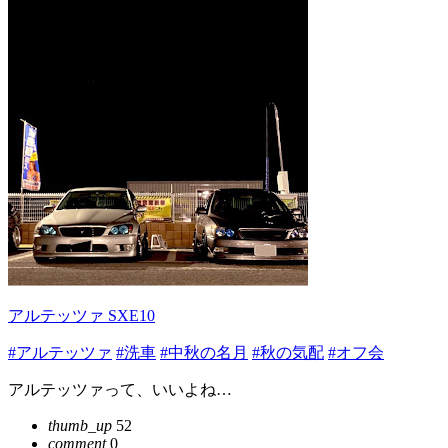
アルテッツァ SXE10
#アルテッツァ
#洗車
#中秋の名月
#秋の気配
#オフ会
アルテッツァって、いいよね…
thumb_up
52
comment
0