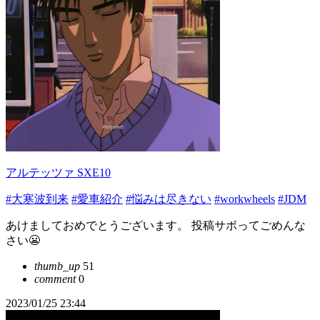
アルテッツァ SXE10
#大寒波到来
#愛車紹介
#悩みは尽きない
#workwheels
#JDM
あけましておめでとうございます。 投稿サボってごめんな
さい😬
thumb_up
51
comment
0
2023/01/25 23:44