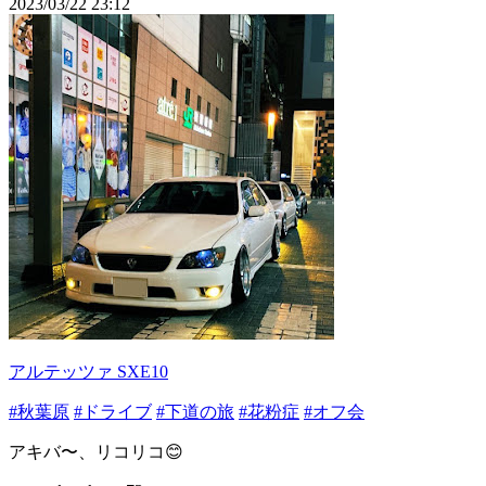
2023/03/22 23:12
アルテッツァ SXE10
#秋葉原
#ドライブ
#下道の旅
#花粉症
#オフ会
アキバ〜、リコリコ😊