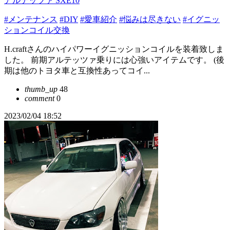
アルテッツァ SXE10
#メンテナンス
#DIY
#愛車紹介
#悩みは尽きない
#イグニッ
ションコイル交換
H.craftさんのハイパワーイグニッションコイルを装着致しま
した。 前期アルテッツァ乗りには心強いアイテムです。 (後
期は他のトヨタ車と互換性あってコイ...
thumb_up
48
comment
0
2023/02/04 18:52