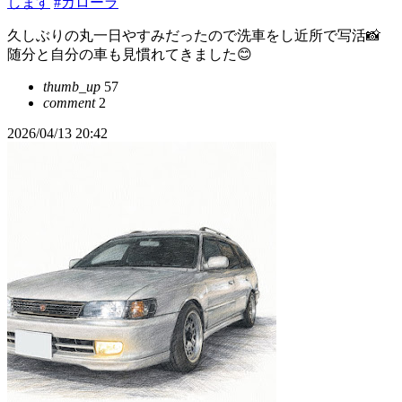
します
#カローラ
久しぶりの丸一日やすみだったので洗車をし近所で写活📸
随分と自分の車も見慣れてきました😊
thumb_up
57
comment
2
2026/04/13 20:42