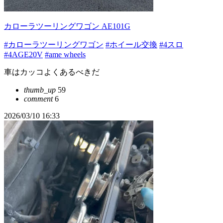
カローラツーリングワゴン AE101G
#カローラツーリングワゴン
#ホイール交換
#4スロ
#4AGE20V
#ame wheels
車はカッコよくあるべきだ
thumb_up
59
comment
6
2026/03/10 16:33