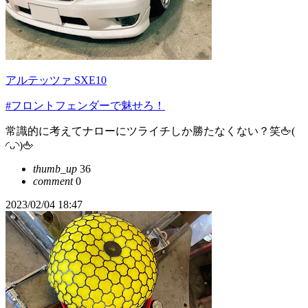
アルテッツァ SXE10
#フロントフェンダーで魅せろ！
常識的に考えてナローにツライチしか勝たなくない？笑🖕‪(
◜ᴗ◝)🖕
thumb_up
36
comment
0
2023/02/04 18:47