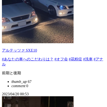
アルテッツァ SXE10
#あなたの車へのこだわりは？
#オフ会
#花粉症
#洗車
#アナ
ル
前期と後期
thumb_up
67
comment
0
2023/04/20 00:53