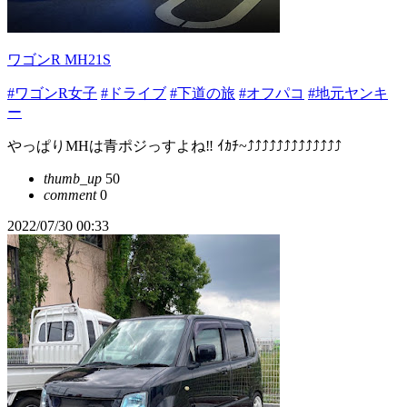
ワゴンR MH21S
#ワゴンR女子
#ドライブ
#下道の旅
#オフパコ
#地元ヤンキ
ー
やっぱりMHは青ポジっすよね‼️ ｲｶﾁ~⤴⤴⤴⤴⤴⤴⤴⤴⤴⤴⤴⤴⤴
thumb_up
50
comment
0
2022/07/30 00:33