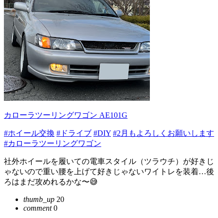
カローラツーリングワゴン AE101G
#ホイール交換
#ドライブ
#DIY
#2月もよろしくお願いします
#カローラツーリングワゴン
社外ホイールを履いての電車スタイル（ツラウチ）が好きじ
ゃないので重い腰を上げて好きじゃないワイトレを装着…後
ろはまだ攻めれるかな〜😅
thumb_up
20
comment
0