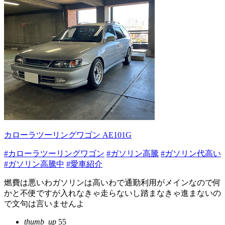
カローラツーリングワゴン AE101G
#カローラツーリングワゴン
#ガソリン高騰
#ガソリン代高い
#ガソリン高騰中
#愛車紹介
燃費は悪いわガソリンは高いわで通勤利用がメインなので何
かと不便ですが入れなきゃ走らないし踏まなきゃ進まないの
で文句は言いませんよ
thumb_up
55