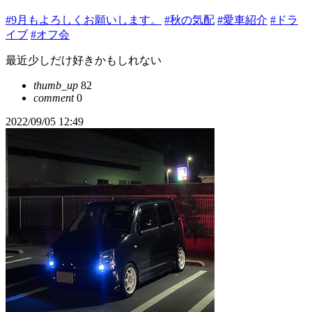
#9月もよろしくお願いします。
#秋の気配
#愛車紹介
#ドラ
イブ
#オフ会
最近少しだけ好きかもしれない
thumb_up
82
comment
0
2022/09/05 12:49