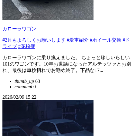
カローラワゴン
#2月もよろしくお願いします
#愛車紹介
#ホイール交換
#ド
ライブ
#花粉症
カローラワゴンに乗り換えました。 ちょっと珍しいらしい
101のワゴンです。10年お世話になったアルテッツァとお別
れ、最後は車検切れでお勤め終了。下品な17...
thumb_up
63
comment
0
2026/02/09 15:22