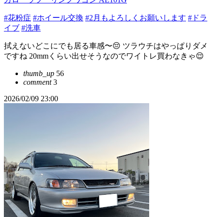
#花粉症
#ホイール交換
#2月もよろしくお願いします
#ドラ
イブ
#洗車
拭えないどこにでも居る車感〜😔 ツラウチはやっぱりダメ
ですね 20mmくらい出せそうなのでワイトレ買わなきゃ😌
thumb_up
56
comment
3
2026/02/09 23:00