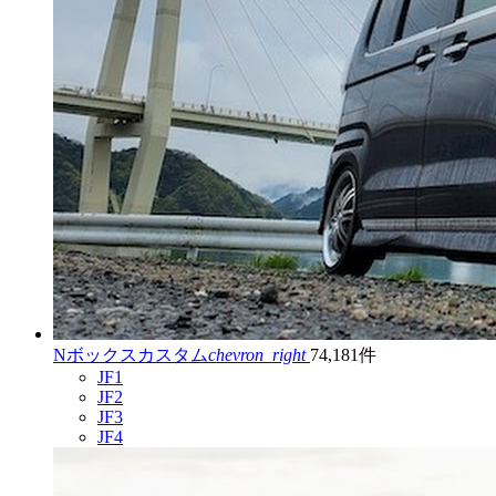
Nボックスカスタム
chevron_right
74,181件
JF1
JF2
JF3
JF4