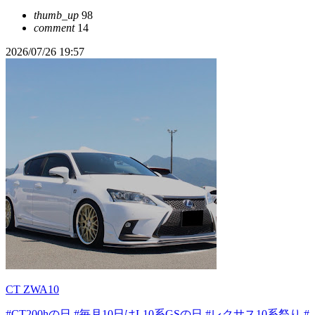
thumb_up
98
comment
14
2026/07/26 19:57
CT ZWA10
#CT200hの日
#毎月10日はL10系GSの日
#レクサス10系祭り
#