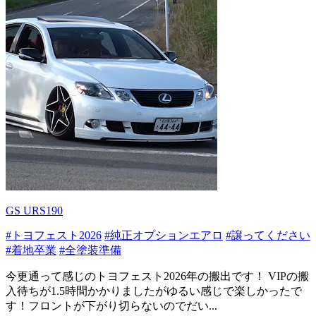
GS URS190
#トヨフェスト2026
#純正オプションエアロ
#譲ってください
#着地卒業
#全塗装準備
今更通って感じのトヨフェスト2026年の搬出です！ VIPの搬
入待ちが1.5時間かかりましたがゆるい感じで楽しかったで
す！フロントが下がり切らないのでだい...