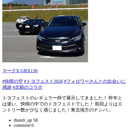
マークX GRX130
#快晴の空
#トヨフェスト2026
#フォロワーさんとの出会いに
感謝
#念願のコラボ
トヨフェストのレギュラー枠で展示してきました！ 昨年と
は違い、快晴の中でのトヨフェストでした！ 前回よりはエ
ントリー数が少なく感じました！東北地方のナンバ...
thumb_up
58
comment
0