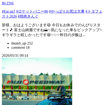
86 ZN6
#Eat up⤴
#ロケットバニー86
#やっぱりお尻は大事
#トヨフェ
スト2026
#焼肉きんぐ
皆様、おはようございます😃 今日もお休みでのんびりスタ
ート🎵 富士山綺麗ですね🗻✨気になった車をピックアップ✨
ギラギラと眩しかったです😆✨✨✨昨日の夕飯は...
thumb_up
252
comment
18
2026/05/31 09:14