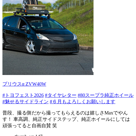
プリウスα ZVW40W
#トヨフェスト2026
#タイヤレター
#80スープラ純正ホイール
#魅せるサイドライン
#６月もよろしくお願いします
普段、撮る側だから撮ってもらえるのは嬉しさMaxでやん
す！ 車高調、純正サイドステップ、純正ホイールにしては
頑張ってると自画自賛 笑