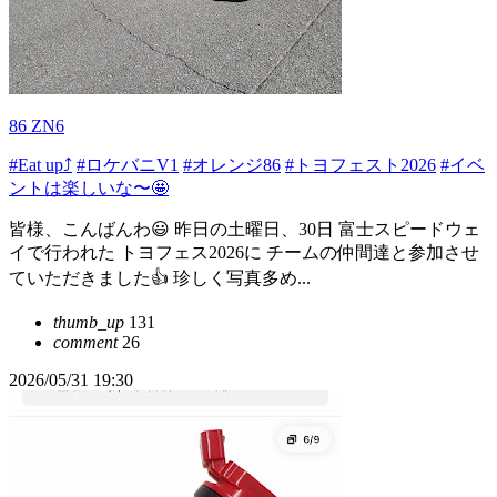
86 ZN6
#Eat up⤴️
#ロケバニV1
#オレンジ86
#トヨフェスト2026
#イベ
ントは楽しいな〜🤩
皆様、こんばんわ😃 昨日の土曜日、30日 富士スピードウェ
イで行われた トヨフェス2026に チームの仲間達と参加させ
ていただきました👍️ 珍しく写真多め...
thumb_up
131
comment
26
2026/05/31 19:30