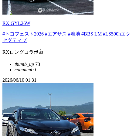
RX GYL26W
#トヨフェスト2026
#エアサス
#着地
#BBS LM
#LS500hエク
セグティブ
RXロングコラボ👍
thumb_up
73
comment
0
2026/06/10 01:31