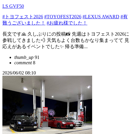
LS GVF50
#トヨフェスト2026
#TOYOFEST2026
#LEXUS AWARD
#有
難うございました！
#お疲れ様でした！
長文です🙏 久しぶりにの投稿📸 先週はトヨフェスト2026に
参戦してきました💨 天気もよく台数もかなり集まってて 見
応えがあるイベントでした✨ 帰る準備...
thumb_up
91
comment
8
2026/06/02 08:10