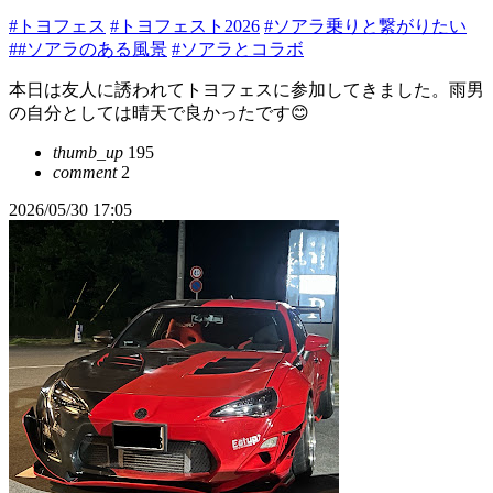
#トヨフェス
#トヨフェスト2026
#ソアラ乗りと繋がりたい
##ソアラのある風景
#ソアラとコラボ
本日は友人に誘われてトヨフェスに参加してきました。雨男
の自分としては晴天で良かったです😊
thumb_up
195
comment
2
2026/05/30 17:05