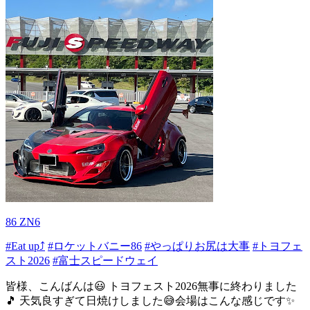
86 ZN6
#Eat up⤴
#ロケットバニー86
#やっぱりお尻は大事
#トヨフェ
スト2026
#富士スピードウェイ
皆様、こんばんは😃 トヨフェスト2026無事に終わりました
🎵 天気良すぎて日焼けしました😅会場はこんな感じです✨