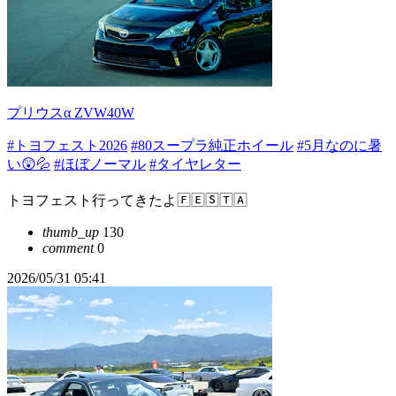
プリウスα ZVW40W
#トヨフェスト2026
#80スープラ純正ホイール
#5月なのに暑
い😲💦
#ほぼノーマル
#タイヤレター
トヨフェスト行ってきたよ🄵🄴🅂🅃🄰
thumb_up
130
comment
0
2026/05/31 05:41