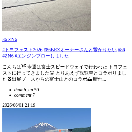
86 ZN6
#トヨフェスト2026
#86BRZオーナーさんと繋がりたい
#86
#ZN6
#エンジンブローしました
こんちは👋 今週は富士スピードウェイで行われた トヨフェ
ストに行ってきました🙃 とりあえず観覧車とコラボりまし
た🎡出展ブースからの富士山とのコラボ🗻 晴れ...
thumb_up
59
comment
7
2026/06/01 21:19