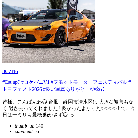
86 ZN6
#Eat up⤴️
#ロケバニV1
#フモットモーターフェスティバル
#
トヨフェスト2026
#良い写真ありがとー😉👍️🎶
皆様、こんばんわ😃 台風、静岡市清水区は 大きな被害もな
く 過ぎ去ってくれました⤴️ 良かったよかった✨✨✨✨⤴️ で、今
日は一ミリも愛機 動かさず😃 っ...
thumb_up
140
comment
16