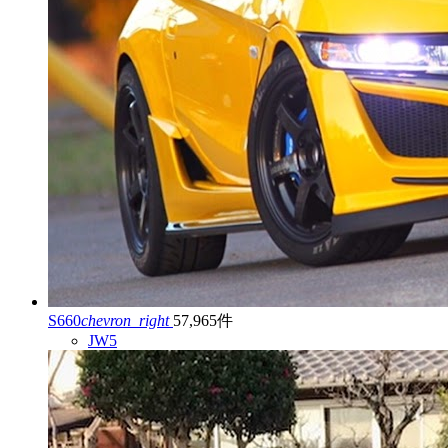
S660
chevron_right
57,965件
JW5