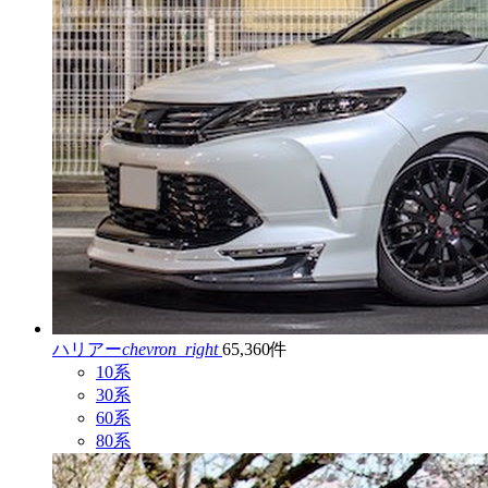
ハリアー
chevron_right
65,360件
10系
30系
60系
80系