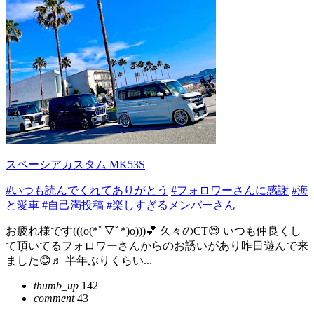
スペーシアカスタム MK53S
#いつも読んでくれてありがとう
#フォロワーさんに感謝
#海
と愛車
#自己満投稿
#楽しすぎるメンバーさん
お疲れ様です(((o(*ﾟ▽ﾟ*)o)))💕 久々のCT😌 いつも仲良くし
て頂いてるフォロワーさんからのお誘いがあり昨日遊んで来
ました😊♬ 半年ぶりくらい...
thumb_up
142
comment
43