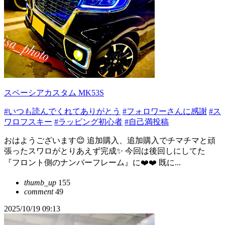
スペーシアカスタム MK53S
#いつも読んでくれてありがとう
#フォロワーさんに感謝
#ス
ワロフスキー
#ラッピング初心者
#自己満投稿
おはようございます😊 追加購入、追加購入でチマチマと頑
張ったスワロがとりあえず完成✨ 今回は後回しにしてた
『フロント側のナンバーフレーム』に❤️❤️ 既に...
thumb_up
155
comment
49
2025/10/19 09:13