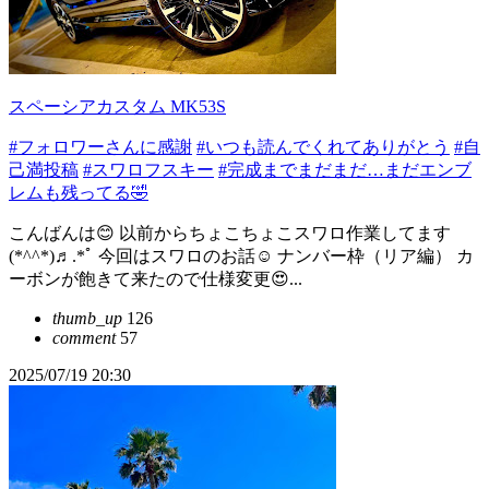
スペーシアカスタム MK53S
#フォロワーさんに感謝
#いつも読んでくれてありがとう
#自
己満投稿
#スワロフスキー
#完成までまだまだ…まだエンブ
レムも残ってる🤣
こんばんは😊 以前からちょこちょこスワロ作業してます
(*^^*)♬.*ﾟ 今回はスワロのお話☺️ ナンバー枠（リア編） カ
ーボンが飽きて来たので仕様変更😍...
thumb_up
126
comment
57
2025/07/19 20:30