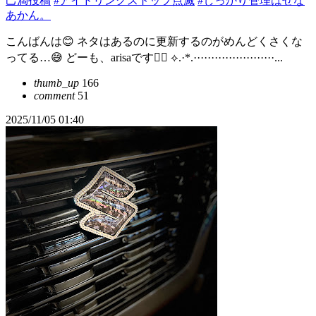
己満投稿
#アイドリングストップ点滅
#しっかり管理はせな
あかん。
こんばんは😊 ネタはあるのに更新するのがめんどくさくな
ってる…😅 どーも、arisaです🙇‍♀️ ⟡.·*.·······················...
thumb_up
166
comment
51
2025/11/05 01:40