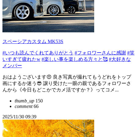
スペーシアカスタム MK53S
#いつも読んでくれてありがとう
#フォロワーさんに感謝
#笑
いすぎて疲れたw
#楽しい事を楽しめる方々と🥰
#大好きな
メンバー
おはようございます😍 良き写真が撮れてもうどれをトップ
画にするか迷う😎 譲り受けた一眼の親であるフォロワーさ
んから《今日もどこかでカメ活ですか？》ってコメ...
thumb_up
150
comment
66
2025/11/30 09:39