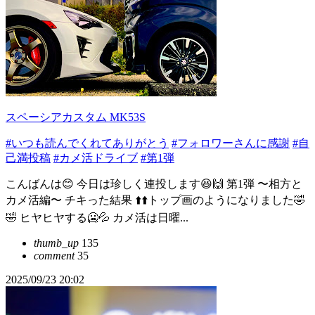
スペーシアカスタム MK53S
#いつも読んでくれてありがとう
#フォロワーさんに感謝
#自
己満投稿
#カメ活ドライブ
#第1弾
こんばんは😊 今日は珍しく連投します😆🙌 第1弾 〜相方と
カメ活編〜 チキった結果 ⬆️⬆️トップ画のようになりました🤣
🤣 ヒヤヒヤする🥶💦 カメ活は日曜...
thumb_up
135
comment
35
2025/09/23 20:02