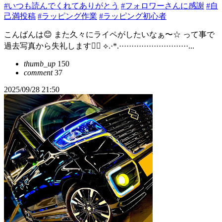
#いつも読んでくれてありがとう
#フォロワーさんに感謝
#自
己満投稿
#ラッピング作業
#ラッピング初心者
こんばんは😊 また久々にライペがしたいなぁ〜☆ って事で
過去写真から失礼します🙇‍♀️ ⟡.·*.····························...
thumb_up
150
comment
37
2025/09/28 21:50