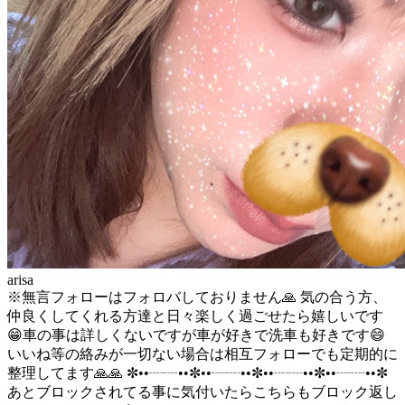
arisa
※無言フォローはフォロバしておりません🙏 気の合う方、
仲良くしてくれる方達と日々楽しく過ごせたら嬉しいです
😁車の事は詳しくないですが車が好きで洗車も好きです😄
いいね等の絡みが一切ない場合は相互フォローでも定期的に
整理してます🙏🙏 ✼••┈┈••✼••┈┈••✼••┈┈••✼••┈┈••✼
あとブロックされてる事に気付いたらこちらもブロック返し