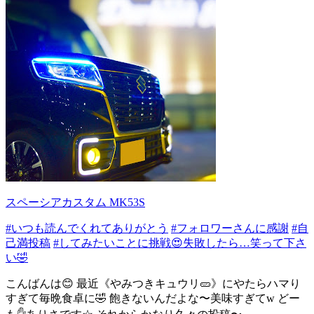
スペーシアカスタム MK53S
#いつも読んでくれてありがとう
#フォロワーさんに感謝
#自
己満投稿
#してみたいことに挑戦😍失敗したら…笑って下さ
い🤣
こんばんは😊 最近《やみつきキュウリ🥒》にやたらハマり
すぎて毎晩食卓に🤣 飽きないんだよな〜美味すぎてw どー