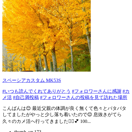
スペーシアカスタム MK53S
#いつも読んでくれてありがとう
#フォロワーさんに感謝
#カ
メ活
#自己満投稿
#フォロワーさんの投稿を見て訪れた場所
こんばんは😊 最近父親の体調が良く無くて色々とバタバタ
してましたがやっと少し落ち着いたので😌 息抜きがてら
久々のカメ活へ行ってきました🙋‍♀️💕 100...
thumb_up
173