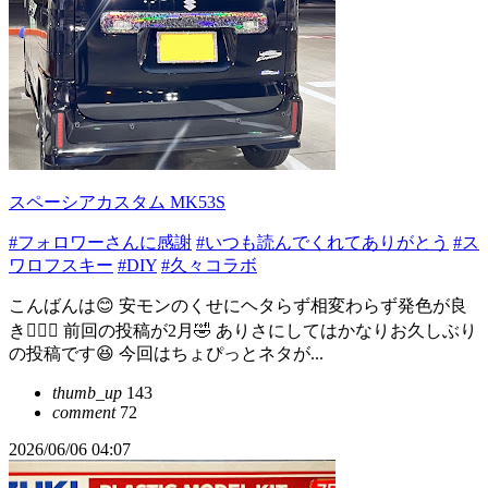
スペーシアカスタム MK53S
#フォロワーさんに感謝
#いつも読んでくれてありがとう
#ス
ワロフスキー
#DIY
#久々コラボ
こんばんは😊 安モンのくせにヘタらず相変わらず発色が良
き🙆‍♀️✨ 前回の投稿が2月🤣 ありさにしてはかなりお久しぶり
の投稿です😆 今回はちょぴっとネタが...
thumb_up
143
comment
72
2026/06/06 04:07