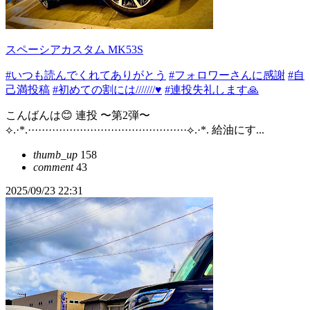
スペーシアカスタム MK53S
#いつも読んでくれてありがとう
#フォロワーさんに感謝
#自
己満投稿
#初めての割には///////♥️
#連投失礼します🙏
こんばんは😊 連投 〜第2弾〜
⟡.·*.··············································⟡.·*. 給油にす...
thumb_up
158
comment
43
2025/09/23 22:31