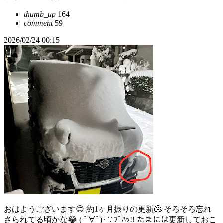
thumb_up
164
comment
59
2026/02/24 00:15
おはようございます😊 約1ヶ月振りの更新🫠 そろそろ忘れ
さられてる頃かな😂 ( ﾟ∀ﾟ)･∵ﾌﾞﾊｯ!! たまには更新しておこ