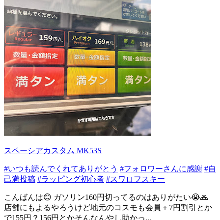
スペーシアカスタム MK53S
#いつも読んでくれてありがとう
#フォロワーさんに感謝
#自
己満投稿
#ラッピング初心者
#スワロフスキー
こんばんは😊 ガソリン160円切ってるのはありがたい😭🙏
店舗にもよるやろうけど地元のコスモも会員＋7円割引とか
で155円？156円とかそんなんやし助かっ...