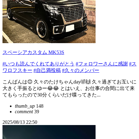
スペーシアカスタム MK53S
#いつも読んでくれてありがとう
#フォロワーさんに感謝
#ス
ワロフスキー
#自己満投稿
#久々のメンバー
こんばんは😊 久々のたけちゃんday🤣🙌 久々過ぎてお互いに
大きく手振るとゆー😂😂 とはいえ、お仕事の合間に出て来
てもらったので30分くらいだけ喋ってきた...
thumb_up
148
comment
39
2025/08/13 22:50