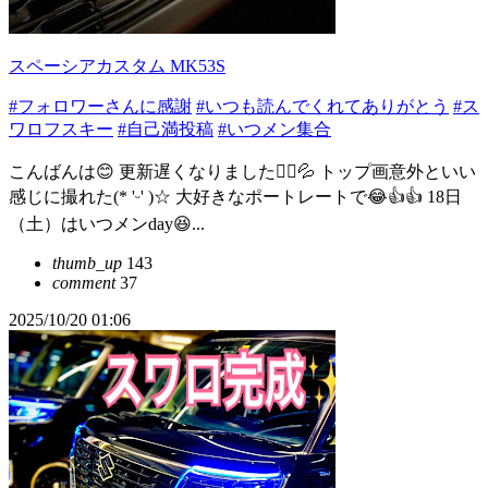
スペーシアカスタム MK53S
#フォロワーさんに感謝
#いつも読んでくれてありがとう
#ス
ワロフスキー
#自己満投稿
#いつメン集合
こんばんは😊 更新遅くなりました🙇‍♀️💦 トップ画意外といい
感じに撮れた(* 'ᵕ' )☆ 大好きなポートレートで😂👍👍 18日
（土）はいつメンday😆...
thumb_up
143
comment
37
2025/10/20 01:06