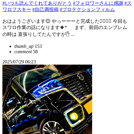
#いつも読んでくれてありがとう
#フォロワーさんに感謝
#ス
ワロフスキー
#自己満投稿
#プロテクションフィルム
おはようございます😊 やっーーーと完成した🙋‍♀️🙋‍♀️ 今回も
スワロ作業の話になります🍀* ゚ まず、前回のエンブレム
の時は 直張りしてたんですが✋ ...
thumb_up
153
comment
58
2025/07/29 06:23