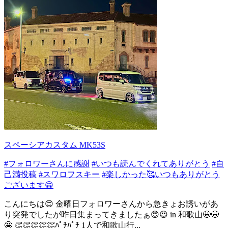
スペーシアカスタム MK53S
#フォロワーさんに感謝
#いつも読んでくれてありがとう
#自
己満投稿
#スワロフスキー
#楽しかった🥰いつもありがとう
ございます😁
こんにちは😊 金曜日フォロワーさんから急きょお誘いがあ
り突発でしたが昨日集まってきましたぁ😍😍 in 和歌山🤩🤩
🤩 👏👏👏👏👏ﾊﾟﾁﾊﾟﾁ 1人で和歌山行...