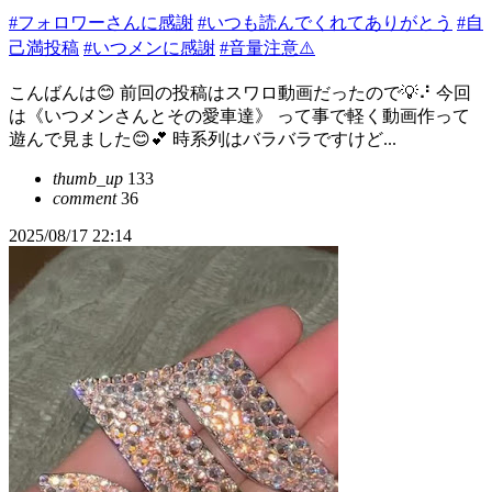
#フォロワーさんに感謝
#いつも読んでくれてありがとう
#自
己満投稿
#いつメンに感謝
#音量注意⚠️
こんばんは😊 前回の投稿はスワロ動画だったので💡⠜ 今回
は《いつメンさんとその愛車達》 って事で軽く動画作って
遊んで見ました😊💕 時系列はバラバラですけど...
thumb_up
133
comment
36
2025/08/17 22:14