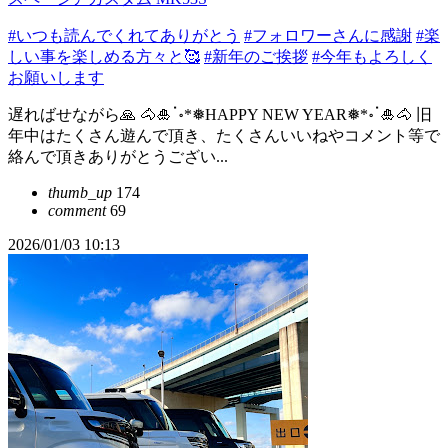
#いつも読んでくれてありがとう
#フォロワーさんに感謝
#楽
しい事を楽しめる方々と🥰
#新年のご挨拶
#今年もよろしく
お願いします
遅ればせながら🙏 🐴🎍ॱ॰*❅HAPPY NEW YEAR❅*॰ॱ🎍🐴 旧
年中はたくさん遊んで頂き、たくさんいいねやコメント等で
絡んで頂きありがとうござい...
thumb_up
174
comment
69
2026/01/03 10:13