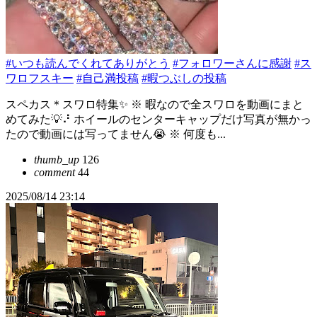
#いつも読んでくれてありがとう
#フォロワーさんに感謝
#ス
ワロフスキー
#自己満投稿
#暇つぶしの投稿
スペカス＊スワロ特集✨️ ※ 暇なので全スワロを動画にまと
めてみた💡⠜ ホイールのセンターキャップだけ写真が無かっ
たので動画には写ってません😭 ※ 何度も...
thumb_up
126
comment
44
2025/08/14 23:14