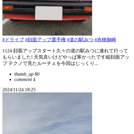
#ドライブ
#顔面アップ選手権
#道の駅みつ
#赤穂御崎
1124 顔面アップスタート久々の道の駅みつに連れて行って
もらいました! 天気良いけどやっぱ寒かったです縦顔面アッ
プ テクノで見たルーチェを今回はじっくり...
thumb_up
80
comment
4
2024/11/24 18:25