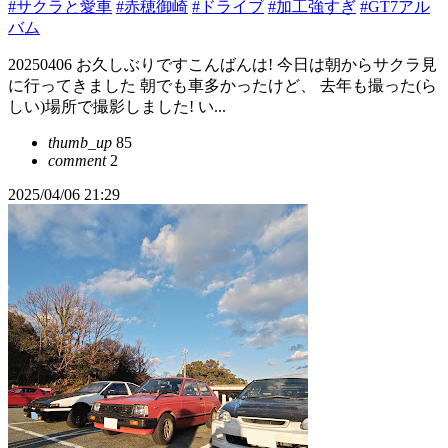
#サクラと愛車
#赤穂御崎
#ドライブ
#加工強すぎ
#GT7アル
バム
20250406 お久しぶりですこんばんは! 今日は朝からサクラ見
に行ってきました 朝でも車多かったけど、 去年も撮った(ら
しい)場所で撮影しました! い...
thumb_up
85
comment
2
2025/04/06 21:29