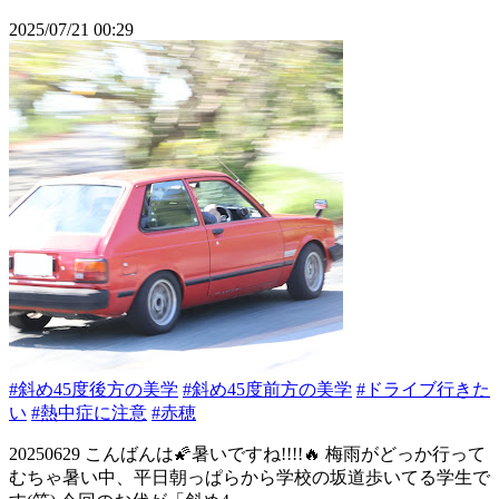
2025/07/21 00:29
#斜め45度後方の美学
#斜め45度前方の美学
#ドライブ行きた
い
#熱中症に注意
#赤穂
20250629 こんばんは🌠暑いですね!!!!🔥 梅雨がどっか行って
むちゃ暑い中、平日朝っぱらから学校の坂道歩いてる学生で