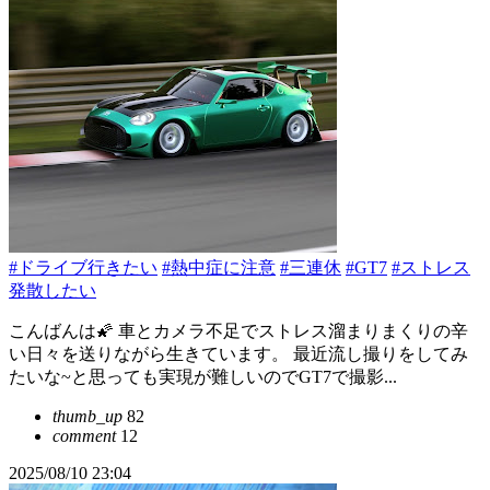
#ドライブ行きたい
#熱中症に注意
#三連休
#GT7
#ストレス
発散したい
こんばんは🌠 車とカメラ不足でストレス溜まりまくりの辛
い日々を送りながら生きています。 最近流し撮りをしてみ
たいな~と思っても実現が難しいのでGT7で撮影...
thumb_up
82
comment
12
2025/08/10 23:04