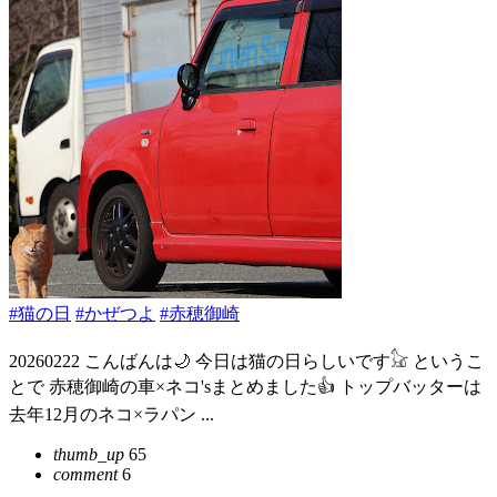
#猫の日
#かぜつよ
#赤穂御崎
20260222 こんばんは🌙 今日は猫の日らしいです𓃠 というこ
とで 赤穂御崎の車×ネコ'sまとめました👍️ トップバッターは
去年12月のネコ×ラパン ...
thumb_up
65
comment
6