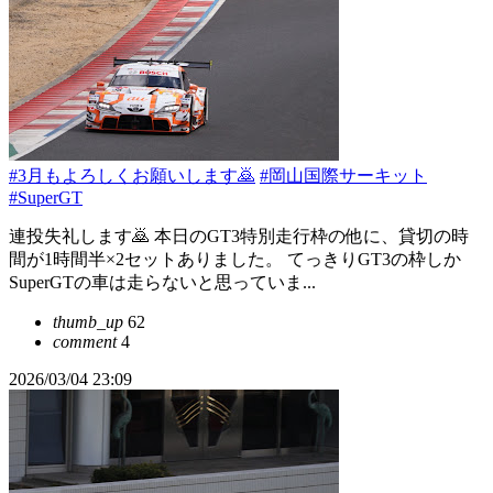
#3月もよろしくお願いします🙇
#岡山国際サーキット
#SuperGT
連投失礼します🙇 本日のGT3特別走行枠の他に、貸切の時
間が1時間半×2セットありました。 てっきりGT3の枠しか
SuperGTの車は走らないと思っていま...
thumb_up
62
comment
4
2026/03/04 23:09