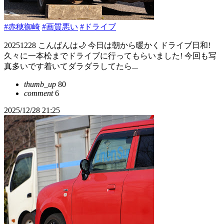
#赤穂御崎
#画質悪い
#ドライブ
20251228 こんばんは🌙 今日は朝から暖かくドライブ日和!
久々に一本松までドライブに行ってもらいました! 今回も写
真多いです着いてダラダラしてたら...
thumb_up
80
comment
6
2025/12/28 21:25