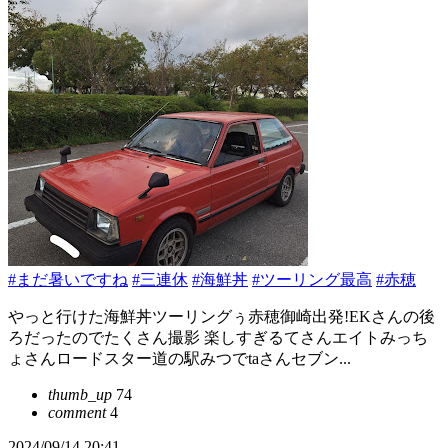
#まだ暑いですね
#三連休
#海鮮丼
#ツーリング最高
#赤穂
やっと行けた海鮮丼ツーリングぅ赤穂御崎出発!EKさんの後
ろだったのでたくさん撮影 楽しすぎるてさんエイトみっち
ょさんロードスター道の駅みつでtaさんセブン...
thumb_up
74
comment
4
2024/09/14 20:41