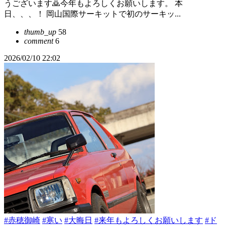
うございます🙇今年もよろしくお願いします。 本
日、、、！ 岡山国際サーキットで初のサーキッ...
thumb_up
58
comment
6
2026/02/10 22:02
#赤穂御崎
#寒い
#大晦日
#来年もよろしくお願いします
#ド