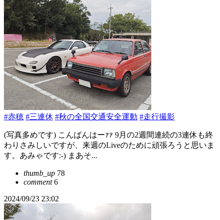
#赤穂
#三連休
#秋の全国交通安全運動
#走行撮影
(写真多めです) こんばんはーｧｧ 9月の2週間連続の3連休も終
わりさみしいですが、来週のLiveのために頑張ろうと思いま
す。あみゃです:⁠-⁠) まあそ...
thumb_up
78
comment
6
2024/09/23 23:02