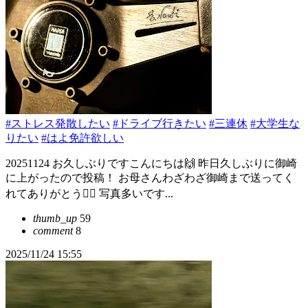
#ストレス発散したい
#ドライブ行きたい
#三連休
#大学生な
りたい
#はよ免許欲しい
20251124 お久しぶりですこんにちは🙌 昨日久しぶりに御崎
に上がったので投稿！ お母さんわざわざ御崎まで送ってく
れてありがとう🙂‍↕️ 写真多いです...
thumb_up
59
comment
8
2025/11/24 15:55