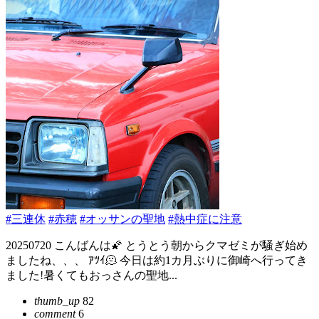
#三連休
#赤穂
#オッサンの聖地
#熱中症に注意
20250720 こんばんは🌠 とうとう朝からクマゼミが騒ぎ始め
ましたね、、、 ｱﾂｲ🫠 今日は約1カ月ぶりに御崎へ行ってき
ました!暑くてもおっさんの聖地...
thumb_up
82
comment
6