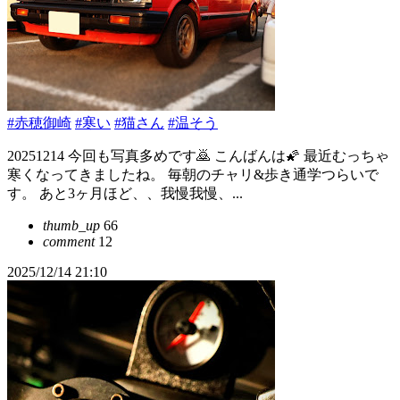
#赤穂御崎
#寒い
#猫さん
#温そう
20251214 今回も写真多めです🙇 こんばんは🌠 最近むっちゃ
寒くなってきましたね。 毎朝のチャリ&歩き通学つらいで
す。 あと3ヶ月ほど、、我慢我慢、...
thumb_up
66
comment
12
2025/12/14 21:10