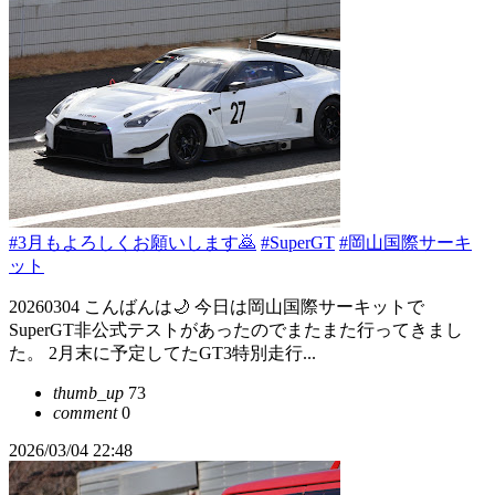
#3月もよろしくお願いします🙇
#SuperGT
#岡山国際サーキ
ット
20260304 こんばんは🌙 今日は岡山国際サーキットで
SuperGT非公式テストがあったのでまたまた行ってきまし
た。 2月末に予定してたGT3特別走行...
thumb_up
73
comment
0
2026/03/04 22:48