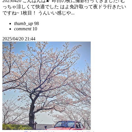
20250420 こんばんは🌠 昨日の夜に撮影行ってきました! む
っちゃ涼しくて快適でした はよ免許取って夜ドラ行きたい
ですね~ 1枚目！ うんいい感じや...
thumb_up
98
comment
10
2025/04/20 21:44