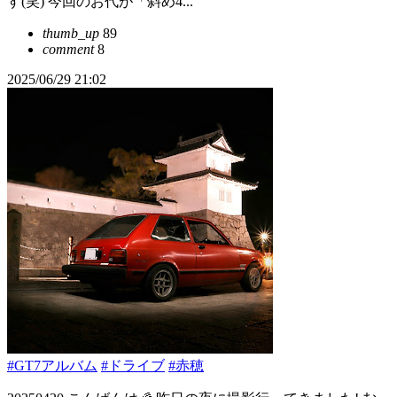
す(笑) 今回のお代が「斜め4...
thumb_up
89
comment
8
2025/06/29 21:02
#GT7アルバム
#ドライブ
#赤穂