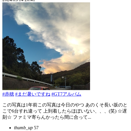
#赤穂
#まだ暑いですね
#GT7アルバム
この写真は1年前この写真は今日のやつ あのくそ長い坂のと
こで6台すれ違って 上到着したらほぼいない、、、(笑) ☆遅
刻☆ ファミマ寄らんかったら間に合って...
thumb_up
57