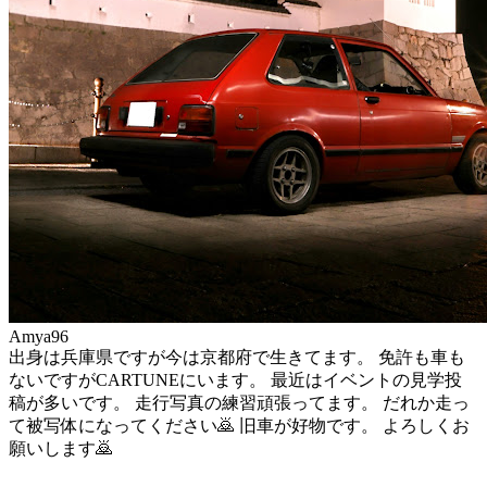
Amya96
出身は兵庫県ですが今は京都府で生きてます。 免許も車も
ないですがCARTUNEにいます。 最近はイベントの見学投
稿が多いです。 走行写真の練習頑張ってます。 だれか走っ
て被写体になってください🙇 旧車が好物です。 よろしくお
願いします🙇