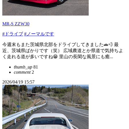
MR-S ZZW30
#ドライブ
#ノーマルです
今週末もまた茨城県北部をドライブしてきました🚗💨 最
近、茨城県ばかりです（笑） 広域農道とか県道で気持ちよ
く走れる道が多いですね😁 里山の長閑な風景にも癒...
thumb_up
81
comment
2
2026/04/19 15:57