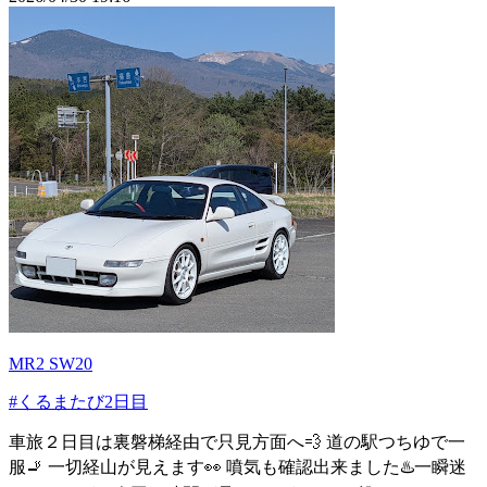
MR2 SW20
#くるまたび2日目
車旅２日目は裏磐梯経由で只見方面へ💨 道の駅つちゆで一
服🚬 一切経山が見えます👀 噴気も確認出来ました♨️一瞬迷