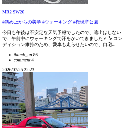
MR2 SW20
#斜め上からの美学
#ウォーキング
#権現堂公園
今日も午後は不安定な天気予報でしたので、遠出はしない
で、午前中にウォーキングで汗をかいてきました🚶💦 コン
ディション維持のため、愛車も走らせたいので、自宅...
thumb_up
86
comment
4
2026/07/25 22:23