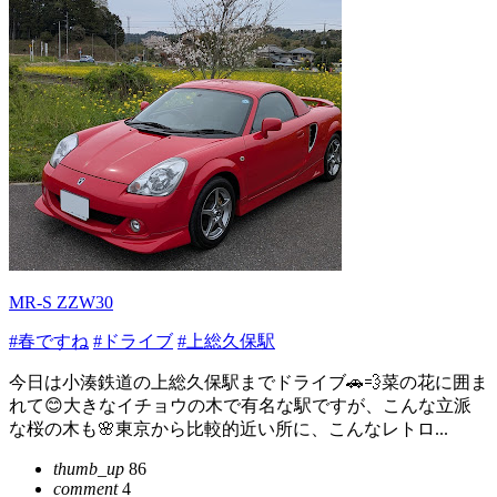
MR-S ZZW30
#春ですね
#ドライブ
#上総久保駅
今日は小湊鉄道の上総久保駅までドライブ🚗💨菜の花に囲ま
れて😊大きなイチョウの木で有名な駅ですが、こんな立派
な桜の木も🌸東京から比較的近い所に、こんなレトロ...
thumb_up
86
comment
4