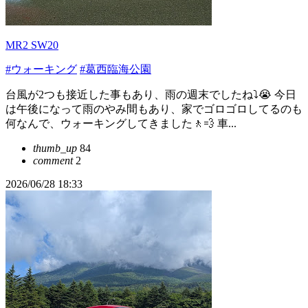
MR2 SW20
#ウォーキング
#葛西臨海公園
台風が2つも接近した事もあり、雨の週末でしたね⤵️😭 今日
は午後になって雨のやみ間もあり、家でゴロゴロしてるのも
何なんで、ウォーキングしてきました🚶💨 車...
thumb_up
84
comment
2
2026/06/28 18:33