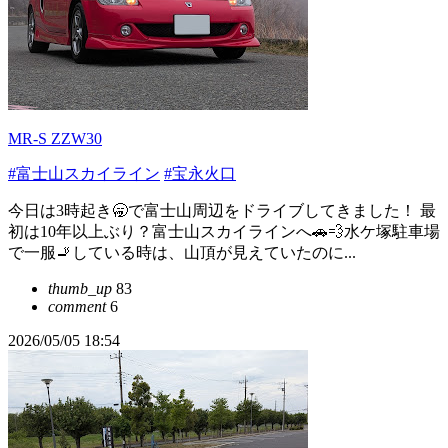
MR-S ZZW30
#富士山スカイライン
#宝永火口
今日は3時起き🥱で富士山周辺をドライブしてきました！ 最
初は10年以上ぶり？富士山スカイラインへ🚗💨水ケ塚駐車場
で一服🚬している時は、山頂が見えていたのに...
thumb_up
83
comment
6
2026/05/05 18:54