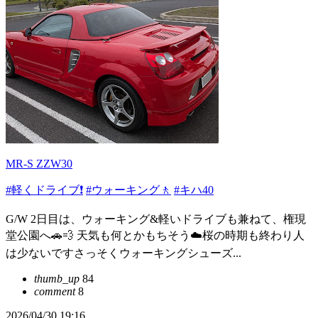
MR-S ZZW30
#軽くドライブ❗️
#ウォーキング🚶
#キハ40
G/W 2日目は、ウォーキング&軽いドライブも兼ねて、権現
堂公園へ🚗💨 天気も何とかもちそう☁️桜の時期も終わり人
は少ないですさっそくウォーキングシューズ...
thumb_up
84
comment
8
2026/04/30 19:16