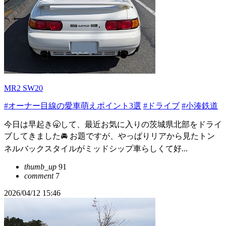
MR2 SW20
#オーナー目線の愛車萌えポイント3選
#ドライブ
#小湊鉄道
今日は早起き🥱して、最近お気に入りの茨城県北部をドライ
ブしてきました🚘️ お題ですが、やっぱりリアから見たトン
ネルバックスタイルがミッドシップ車らしくて好...
thumb_up
91
comment
7
2026/04/12 15:46