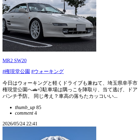
MR2 SW20
#権現堂公園
#ウォーキング
今日はウォーキングと軽くドライブも兼ねて、埼玉県幸手市
権現堂公園へ🚗💨駐車場は隅っこを陣取り、当て逃げ、ドア
パンチ予防。 同じ考え？車高の落ちたカッコいい...
thumb_up
85
comment
4
2026/05/24 22:41