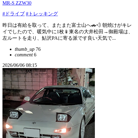
MR-S ZZW30
#ドライブ
#トレッキング
昨日は有給を取って、またまた富士山へ🚗💨 朝焼けがキレ
イでしたので、暖気中に1枚📱東名の大井松田→御殿場は、
左ルートを走り、鮎沢PAに寄る派です良い天気で...
thumb_up
76
comment
6
2026/06/06 08:15