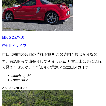
MR-S ZZW30
#登山ドライブ
昨日は梅雨の合間の晴れ予報☀ この先雨予報ばかりなの
で、有給取って山登りしてきました⛰️🚶 富士山は雲に隠れ
て見えませんが、まずまずの天気？富士山スカイラ...
thumb_up
86
comment
2
2026/06/20 08:30