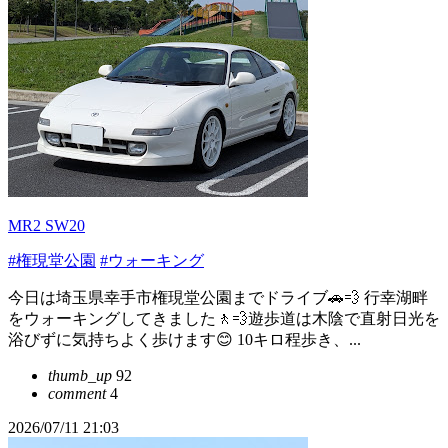
MR2 SW20
#権現堂公園
#ウォーキング
今日は埼玉県幸手市権現堂公園までドライブ🚗💨 行幸湖畔
をウォーキングしてきました🚶💨遊歩道は木陰で直射日光を
浴びずに気持ちよく歩けます😊 10キロ程歩き、...
thumb_up
92
comment
4
2026/07/11 21:03