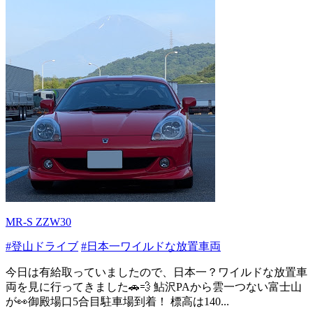
MR-S ZZW30
#登山ドライブ
#日本一ワイルドな放置車両
今日は有給取っていましたので、日本一？ワイルドな放置車
両を見に行ってきました🚗💨 鮎沢PAから雲一つない富士山
が👀御殿場口5合目駐車場到着！ 標高は140...