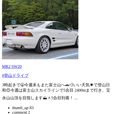
MR2 SW20
#登山ドライブ
3時起きで🥱今週末もまた富士山へ🚗💨いい天気☀で登山日
和😊今週は富士山スカイラインで5合目 2400mまで行き、宝
永山山頂を目指します⛰️🚶5合目到着！ ...
thumb_up
83
comment
2