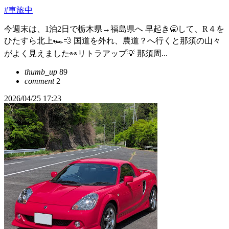
#車旅中
今週末は、1泊2日で栃木県→福島県へ 早起き🥱して、R４を
ひたすら北上🏎️💨 国道を外れ、農道？へ行くと那須の山々
がよく見えました👀リトラアップ💡 那須周...
thumb_up
89
comment
2
2026/04/25 17:23