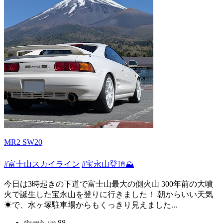
MR2 SW20
#富士山スカイライン
#宝永山登頂⛰️
今日は3時起きの下道で富士山最大の側火山 300年前の大噴
火で誕生した宝永山を登りに行きました！ 朝からいい天気
☀で、水ヶ塚駐車場からもくっきり見えました...
thumb_up
88