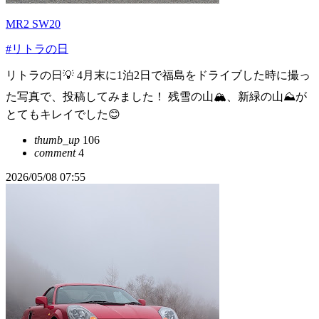
MR2 SW20
#リトラの日
リトラの日💡 4月末に1泊2日で福島をドライブした時に撮っ
た写真で、投稿してみました！ 残雪の山🏔️、新緑の山⛰️が
とてもキレイでした😊
thumb_up
106
comment
4
2026/05/08 07:55