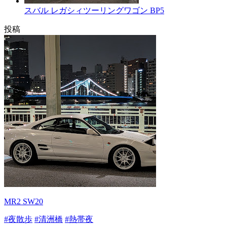
スバル レガシィツーリングワゴン BP5
投稿
MR2 SW20
#夜散歩
#清洲橋
#熱帯夜