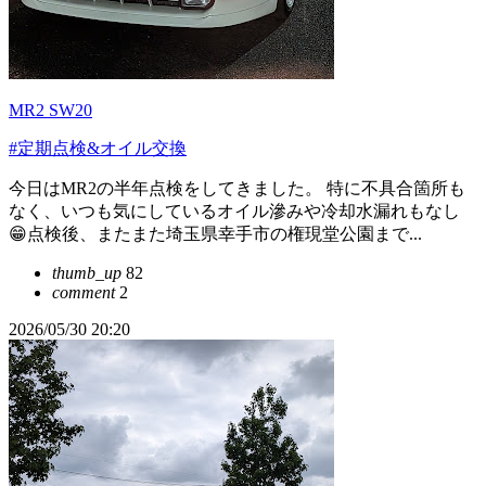
MR2 SW20
#定期点検&オイル交換
今日はMR2の半年点検をしてきました。 特に不具合箇所も
なく、いつも気にしているオイル滲みや冷却水漏れもなし
😁点検後、またまた埼玉県幸手市の権現堂公園まで...
thumb_up
82
comment
2
2026/05/30 20:20