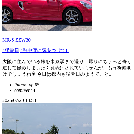
MR-S ZZW30
#猛暑日
#熱中症に気をつけて!!
大阪に住んでいる妹を東京駅まで送り、帰りにちょっと寄り
道して撮影しました📱発表はされていませんが、もう梅雨明
けでしょうね☀ 今日は都内も猛暑日のようで、と...
thumb_up
65
comment
4
2026/07/20 13:58